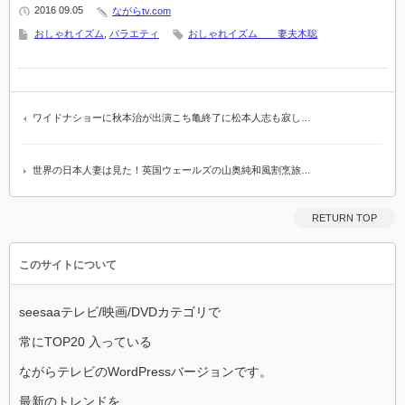
2016 09.05
ながらtv.com
おしゃれイズム
,
バラエティ
おしゃれイズム 妻夫木聡
ワイドナショーに秋本治が出演こち亀終了に松本人志も寂し…
世界の日本人妻は見た！英国ウェールズの山奥純和風割烹旅…
RETURN TOP
このサイトについて
seesaaテレビ/映画/DVDカテゴリで
常にTOP20 入っている
ながらテレビのWordPressバージョンです。
最新のトレンドを