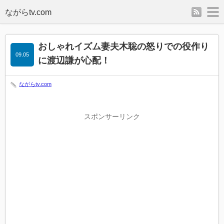
rss
m
おしゃれイズム妻夫木聡の怒りでの役作り
09.05
に渡辺謙が心配！
ながらtv.com
スポンサーリンク