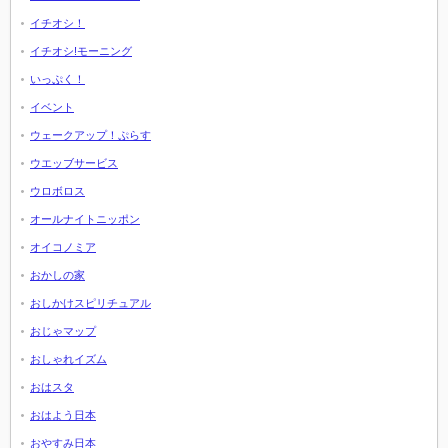
イチオシ！
イチオシ!モーニング
いっぷく！
イベント
ウェークアップ！ぷらす
ウエッブサービス
ウロボロス
オールナイトニッポン
オイコノミア
おかしの家
おしかけスピリチュアル
おじゃマップ
おしゃれイズム
おはスタ
おはよう日本
おやすみ日本