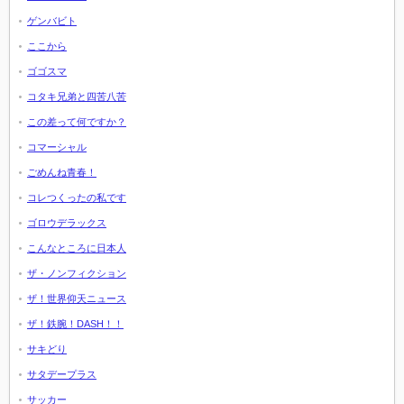
ゲンバビト
ここから
ゴゴスマ
コタキ兄弟と四苦八苦
この差って何ですか？
コマーシャル
ごめんね青春！
コレつくったの私です
ゴロウデラックス
こんなところに日本人
ザ・ノンフィクション
ザ！世界仰天ニュース
ザ！鉄腕！DASH！！
サキどり
サタデープラス
サッカー