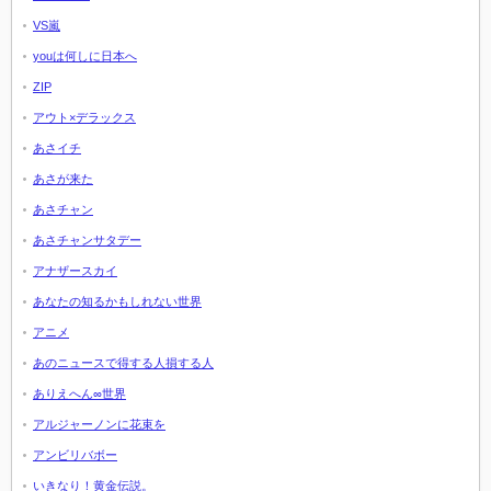
VS嵐
youは何しに日本へ
ZIP
アウト×デラックス
あさイチ
あさが来た
あさチャン
あさチャンサタデー
アナザースカイ
あなたの知るかもしれない世界
アニメ
あのニュースで得する人損する人
ありえへん∞世界
アルジャーノンに花束を
アンビリバボー
いきなり！黄金伝説。