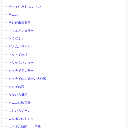
チョイ住み in ロンドン
テニス
テレビ未来遺産
ドキュメンタリー
とくダネ！
どさんこワイド
トットてれび
トリックハンター
ナイナイアンサー
ナイナイのお見合い大作戦
ナカイの窓
なないろ日和
ナニコレ珍百景
にじいろジーン
ニッポンのミカタ
にっぽん縦断 こころ旅