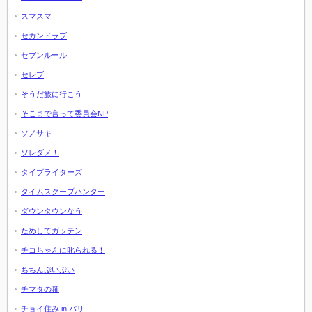
スマスマ
セカンドラブ
セブンルール
セレブ
そうだ旅に行こう
そこまで言って委員会NP
ソノサキ
ソレダメ！
タイプライターズ
タイムスクープハンター
ダウンタウンなう
ためしてガッテン
チコちゃんに叱られる！
ちちんぷいぷい
チマタの噺
チョイ住み in パリ