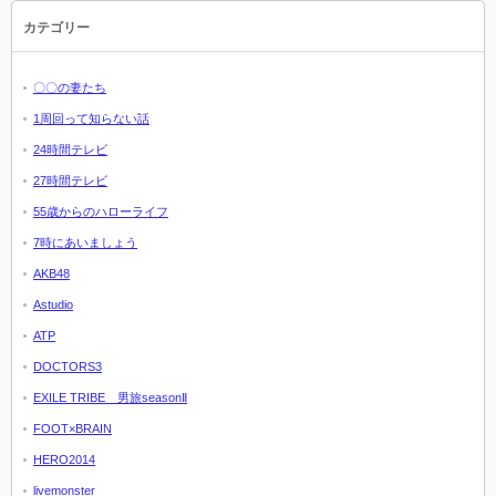
カテゴリー
〇〇の妻たち
1周回って知らない話
24時間テレビ
27時間テレビ
55歳からのハローライフ
7時にあいましょう
AKB48
Astudio
ATP
DOCTORS3
EXILE TRIBE 男旅seasonⅡ
FOOT×BRAIN
HERO2014
livemonster