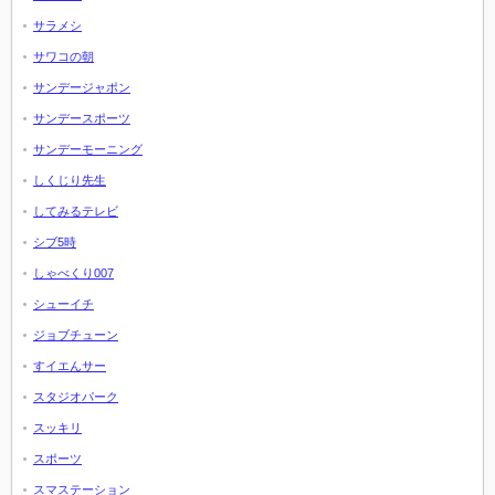
サラメシ
サワコの朝
サンデージャポン
サンデースポーツ
サンデーモーニング
しくじり先生
してみるテレビ
シブ5時
しゃべくり007
シューイチ
ジョブチューン
すイエんサー
スタジオパーク
スッキリ
スポーツ
スマステーション