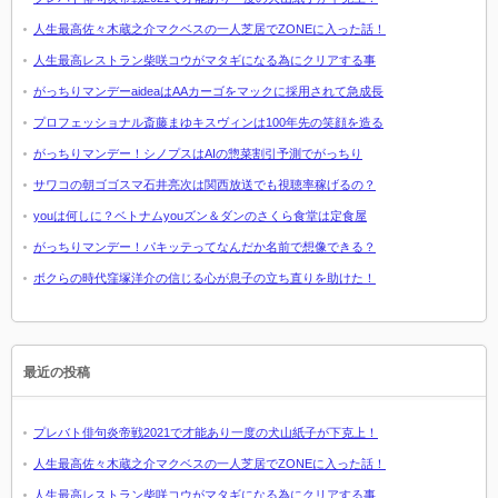
人生最高佐々木蔵之介マクベスの一人芝居でZONEに入った話！
人生最高レストラン柴咲コウがマタギになる為にクリアする事
がっちりマンデーaideaはAAカーゴをマックに採用されて急成長
プロフェッショナル斎藤まゆキスヴィンは100年先の笑顔を造る
がっちりマンデー！シノプスはAIの惣菜割引予測でがっちり
サワコの朝ゴゴスマ石井亮次は関西放送でも視聴率稼げるの？
youは何しに？ベトナムyouズン＆ダンのさくら食堂は定食屋
がっちりマンデー！パキッテってなんだか名前で想像できる？
ボクらの時代窪塚洋介の信じる心が息子の立ち直りを助けた！
最近の投稿
プレバト俳句炎帝戦2021で才能あり一度の犬山紙子が下克上！
人生最高佐々木蔵之介マクベスの一人芝居でZONEに入った話！
人生最高レストラン柴咲コウがマタギになる為にクリアする事