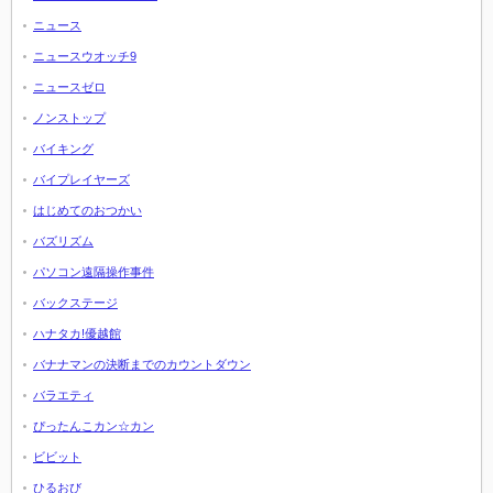
ニュース
ニュースウオッチ9
ニュースゼロ
ノンストップ
バイキング
バイプレイヤーズ
はじめてのおつかい
バズリズム
パソコン遠隔操作事件
バックステージ
ハナタカ!優越館
バナナマンの決断までのカウントダウン
バラエティ
ぴったんこカン☆カン
ビビット
ひるおび