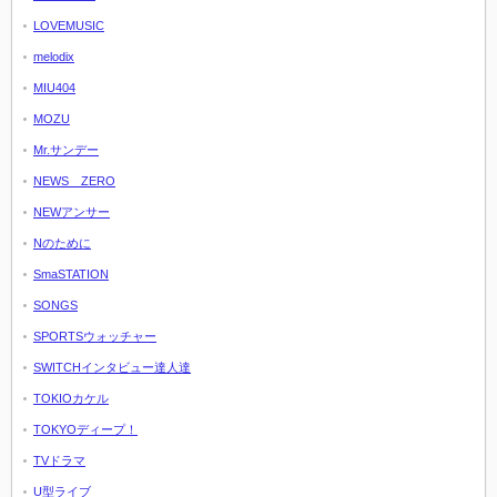
LOVEMUSIC
melodix
MIU404
MOZU
Mr.サンデー
NEWS ZERO
NEWアンサー
Nのために
SmaSTATION
SONGS
SPORTSウォッチャー
SWITCHインタビュー達人達
TOKIOカケル
TOKYOディープ！
TVドラマ
U型ライブ