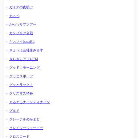
ガイアの夜明け
カスペ
がっちりマンデー
カンブリア宮殿
キスマイbusaiku
きょうは会社休みます
きらきらアフロTM
グッド！モーニング
グッとスポーツ
グッとラック！
クリスマス特番
ぐるぐるナインティナイン
グルメ
グレーテルのかまど
クレイジージャーニー
クロスロード