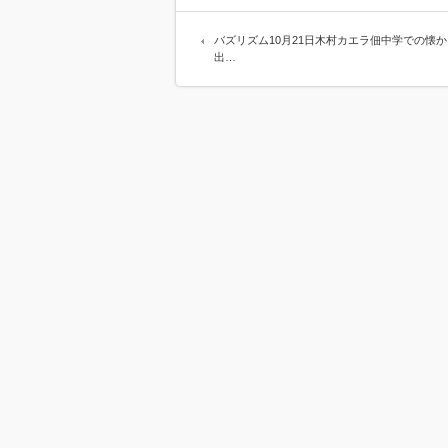
バズリズム10月21日木村カエラ佃中学での懐
出…