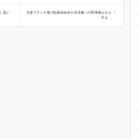
かし思い
王様ブランチ逃げ恥新垣結衣の共演者への料理例えが上
手す…