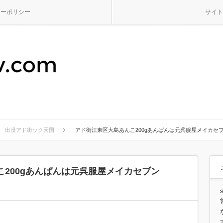
シーポリシー
サイト
出没アド街ック天国
アド街江東区大島あんこ200gあんぱんは元呉服屋メイカセ
200gあんぱんは元呉服屋メイカセブン