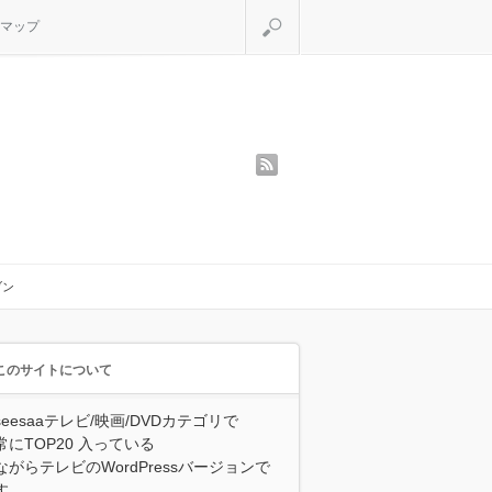
検索
マップ
rss
ブン
このサイトについて
seesaaテレビ/映画/DVDカテゴリで
常にTOP20 入っている
ながらテレビのWordPressバージョンで
す。