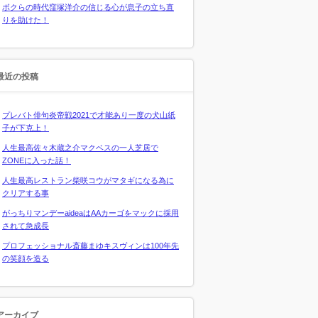
ボクらの時代窪塚洋介の信じる心が息子の立ち直
りを助けた！
最近の投稿
プレバト俳句炎帝戦2021で才能あり一度の犬山紙
子が下克上！
人生最高佐々木蔵之介マクベスの一人芝居で
ZONEに入った話！
人生最高レストラン柴咲コウがマタギになる為に
クリアする事
がっちりマンデーaideaはAAカーゴをマックに採用
されて急成長
プロフェッショナル斎藤まゆキスヴィンは100年先
の笑顔を造る
アーカイブ