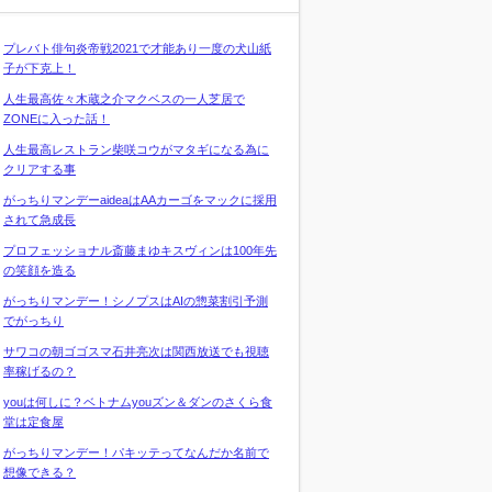
プレバト俳句炎帝戦2021で才能あり一度の犬山紙
子が下克上！
人生最高佐々木蔵之介マクベスの一人芝居で
ZONEに入った話！
人生最高レストラン柴咲コウがマタギになる為に
クリアする事
がっちりマンデーaideaはAAカーゴをマックに採用
されて急成長
プロフェッショナル斎藤まゆキスヴィンは100年先
の笑顔を造る
がっちりマンデー！シノプスはAIの惣菜割引予測
でがっちり
サワコの朝ゴゴスマ石井亮次は関西放送でも視聴
率稼げるの？
youは何しに？ベトナムyouズン＆ダンのさくら食
堂は定食屋
がっちりマンデー！パキッテってなんだか名前で
想像できる？