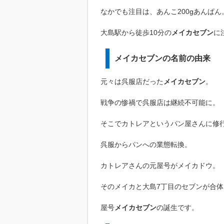
なかでも注目は、あんこ200gあんぱん
大島駅から徒歩10分の
メイカセブン
に
メイカセブンの名前の由来
元々は呉服店だった
メイカセブン
。
戦争の惨禍で呉服店は継続不可能に。
そこでカトレアというパン屋さんに修
呉服からパンへの業態転換。
カトレアさんの元屋号がメイカドウ。
そのメイカと大島7丁目のセブンが合体
屋号
メイカセブン
の誕生です。