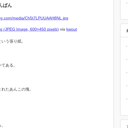
んぱん
 (JPEG Image, 600×450 pixels)
via
kwout
という張り紙。
いてある。
まれたあんこの塊。
る。