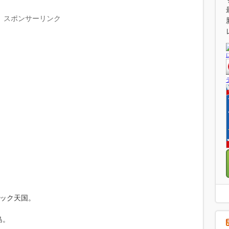
スポンサーリンク
ド街ック天国。
島。