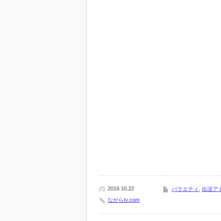
2016 10.22
バラエティ
,
出没ア
ながらtv.com