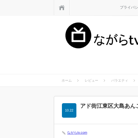
ホーム
プライバ
ホーム
レビュー
バラエティ
アド街江東区大島あんこ
10.22
ながらtv.com