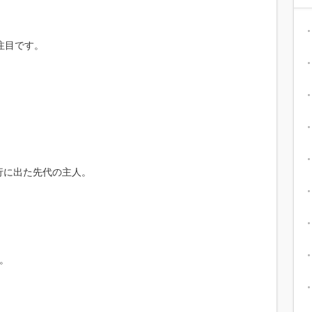
。
注目です。
行に出た先代の主人。
。