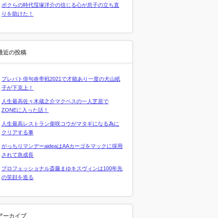
ボクらの時代窪塚洋介の信じる心が息子の立ち直
りを助けた！
最近の投稿
プレバト俳句炎帝戦2021で才能あり一度の犬山紙
子が下克上！
人生最高佐々木蔵之介マクベスの一人芝居で
ZONEに入った話！
人生最高レストラン柴咲コウがマタギになる為に
クリアする事
がっちりマンデーaideaはAAカーゴをマックに採用
されて急成長
プロフェッショナル斎藤まゆキスヴィンは100年先
の笑顔を造る
アーカイブ