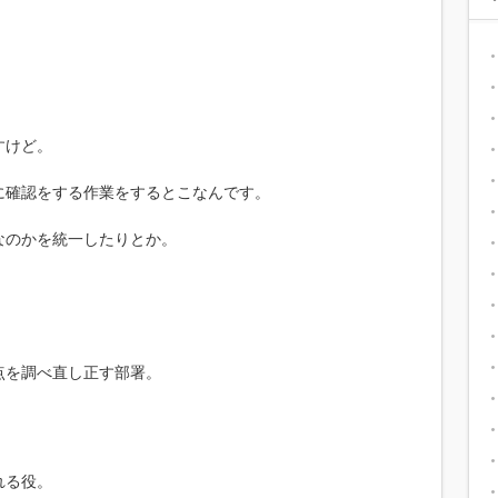
すけど。
に確認をする作業をするとこなんです。
なのかを統一したりとか。
点を調べ直し正す部署。
れる役。