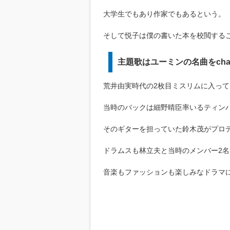
大学生でもあり作家でもあるという。
そして悦子は僕の書いた本を校閲する
主題歌はユーミンの名曲をcha
荒井由実時代の2枚目ミスリムに入っ
当時のバックは細野晴臣率いるティン
そのギターを担っていた鈴木茂がプロ
ドラムスも林立夫と当時のメンバー2
音楽もファッションも楽しみなドラマ