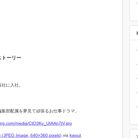
ストーリー
版社に入社。
。
編集部配属を夢見て頑張るお仕事ドラマ。
 (JPEG Image, 640×360 pixels)
via
kwout