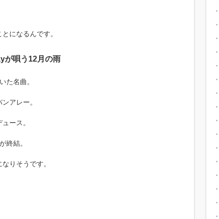
ことになるんです。
yが唄う12月の雨
ていた名曲。
パンアレー。
デュース。
名が終結。
になりそうです。