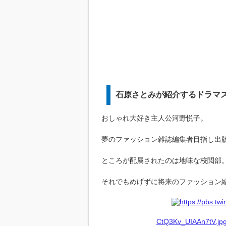
石原さとみが紹介するドラマ
おしゃれ大好き主人公河野悦子。
夢のファッション雑誌編集者目指し出
ところが配属されたのは地味な校閲部
それでもめげずに将来のファッション
CtQ3Kv_UIAAn7tV.jpg