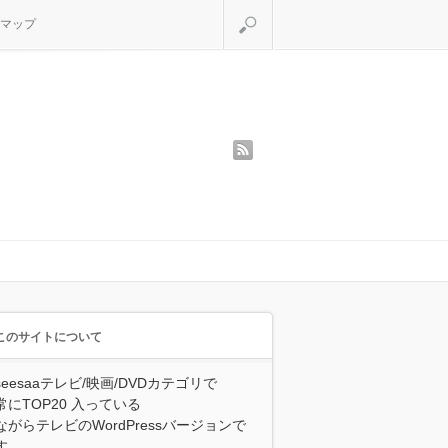
検索
マップ
rss
このサイトについて
seesaaテレビ/映画/DVDカテゴリで
常にTOP20 入っている
ながらテレビのWordPressバージョンで
す。