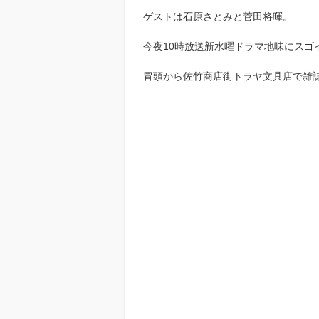
ゲストは石原さとみと菅田将暉。
今夜10時放送新水曜ドラマ地味にスゴ
冒頭から佐竹商店街トラヤ文具店で雑