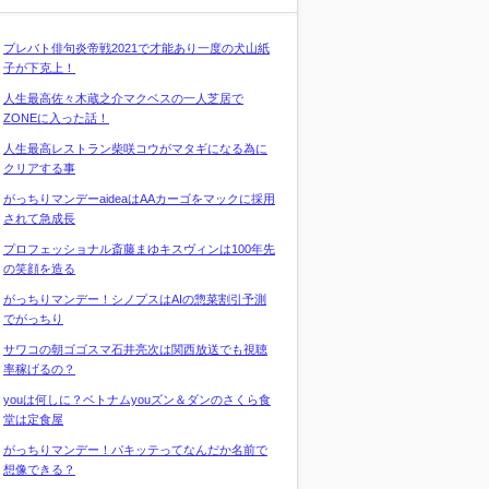
プレバト俳句炎帝戦2021で才能あり一度の犬山紙
子が下克上！
人生最高佐々木蔵之介マクベスの一人芝居で
ZONEに入った話！
人生最高レストラン柴咲コウがマタギになる為に
クリアする事
がっちりマンデーaideaはAAカーゴをマックに採用
されて急成長
プロフェッショナル斎藤まゆキスヴィンは100年先
の笑顔を造る
がっちりマンデー！シノプスはAIの惣菜割引予測
でがっちり
サワコの朝ゴゴスマ石井亮次は関西放送でも視聴
率稼げるの？
youは何しに？ベトナムyouズン＆ダンのさくら食
堂は定食屋
がっちりマンデー！パキッテってなんだか名前で
想像できる？