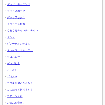
グッド！モーニング
グッとスポーツ
グッとラック！
クリスマス特番
ぐるぐるナインティナイン
グルメ
グレーテルのかまど
クレイジージャーニー
クロスロード
ゲンバビト
ここから
ゴゴスマ
コタキ兄弟と四苦八苦
この差って何ですか？
コマーシャル
ごめんね青春！