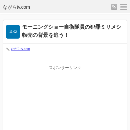
rss
m
モーニングショー自衛隊員の犯罪ミリメシ
11.02
転売の背景を追う！
ながらtv.com
スポンサーリンク