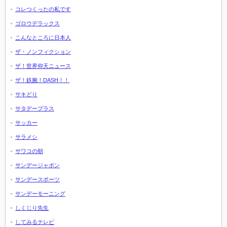
コレつくったの私です
ゴロウデラックス
こんなところに日本人
ザ・ノンフィクション
ザ！世界仰天ニュース
ザ！鉄腕！DASH！！
サキどり
サタデープラス
サッカー
サラメシ
サワコの朝
サンデージャポン
サンデースポーツ
サンデーモーニング
しくじり先生
してみるテレビ