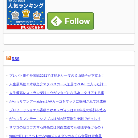
RSS
プレバト俳句炎帝戦2021で才能あり一度の犬山紙子が下克上！
人生最高佐々木蔵之介マクベスの一人芝居でZONEに入った話！
人生最高レストラン柴咲コウがマタギになる為にクリアする事
がっちりマンデーaideaはAAカーゴをマックに採用されて急成長
プロフェッショナル斎藤まゆキスヴィンは100年先の笑顔を造る
がっちりマンデー！シノプスはAIの惣菜割引予測でがっちり
サワコの朝ゴゴスマ石井亮次は関西放送でも視聴率稼げるの？
youは何しに？ベトナムyouズン＆ダンのさくら食堂は定食屋