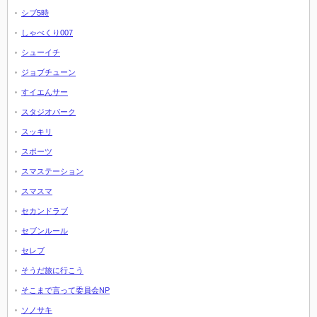
シブ5時
しゃべくり007
シューイチ
ジョブチューン
すイエんサー
スタジオパーク
スッキリ
スポーツ
スマステーション
スマスマ
セカンドラブ
セブンルール
セレブ
そうだ旅に行こう
そこまで言って委員会NP
ソノサキ