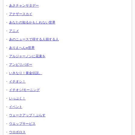
あさチャンサタデー
アナザースカイ
あなたの知るかもしれない世界
アニメ
あのニュースで得する人損する人
ありえへん∞世界
アルジャーノンに花束を
アンビリバボー
いきなり！黄金伝説。
イチオシ！
イチオシ!モーニング
いっぷく！
イベント
ウェークアップ！ぷらす
ウエッブサービス
ウロボロス