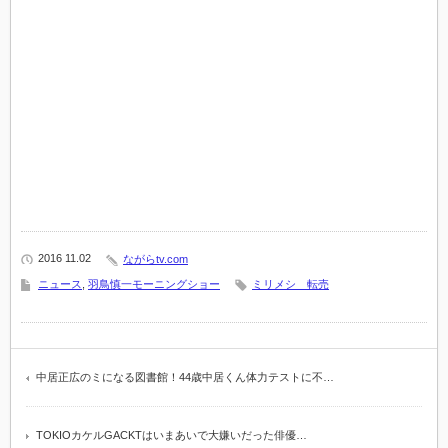
2016 11.02
ながらtv.com
ニュース
,
羽鳥慎一モーニングショー
ミリメシ 転売
中居正広のミになる図書館！44歳中居くん体力テストに不…
TOKIOカケルGACKTはいまあいで大嫌いだった俳優…