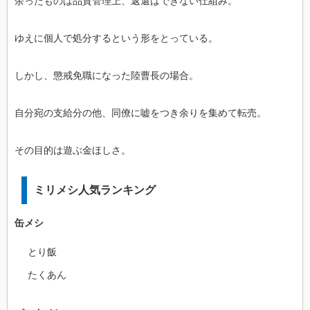
余ったものは品質管理上、返還はできない仕組み。
ゆえに個人で処分するという形をとっている。
しかし、懲戒免職になった陸曹長の場合。
自分宛の支給分の他、同僚に嘘をつき余りを集めて転売。
その目的は遊ぶ金ほしさ。
ミリメシ人気ランキング
缶メシ
とり飯
たくあん