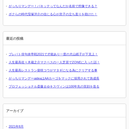
がっちりマンデー！パキッテってなんだか名前で想像できる？
ボクらの時代窪塚洋介の信じる心が息子の立ち直りを助けた！
最近の投稿
プレバト俳句炎帝戦2021で才能あり一度の犬山紙子が下克上！
人生最高佐々木蔵之介マクベスの一人芝居でZONEに入った話！
人生最高レストラン柴咲コウがマタギになる為にクリアする事
がっちりマンデーaideaはAAカーゴをマックに採用されて急成長
プロフェッショナル斎藤まゆキスヴィンは100年先の笑顔を造る
アーカイブ
2021年8月