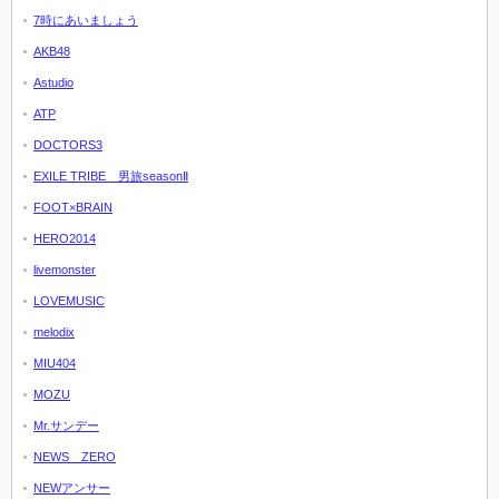
7時にあいましょう
AKB48
Astudio
ATP
DOCTORS3
EXILE TRIBE 男旅seasonⅡ
FOOT×BRAIN
HERO2014
livemonster
LOVEMUSIC
melodix
MIU404
MOZU
Mr.サンデー
NEWS ZERO
NEWアンサー