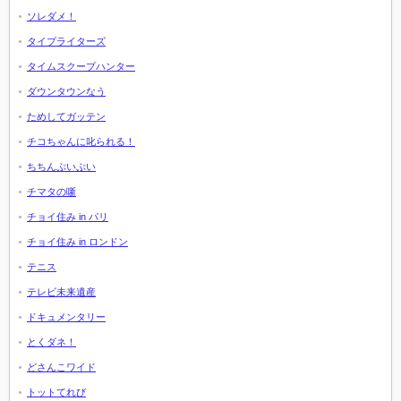
ソレダメ！
タイプライターズ
タイムスクープハンター
ダウンタウンなう
ためしてガッテン
チコちゃんに叱られる！
ちちんぷいぷい
チマタの噺
チョイ住み in パリ
チョイ住み in ロンドン
テニス
テレビ未来遺産
ドキュメンタリー
とくダネ！
どさんこワイド
トットてれび