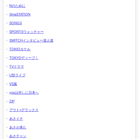
Nのために
SmaSTATION
SONGS
SPORTSウォッチャー
SWITCHインタビュー達人達
TOKIOカケル
TOKYOディープ！
TVドラマ
U型ライブ
VS嵐
youは何しに日本へ
ZIP
アウト×デラックス
あさイチ
あさが来た
あさチャン