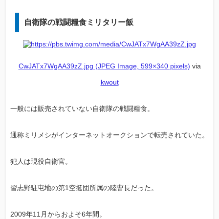
自衛隊の戦闘糧食ミリタリー飯
CwJATx7WgAA39zZ.jpg (JPEG Image, 599×340 pixels)
via
kwout
一般には販売されていない自衛隊の戦闘糧食。
通称ミリメシがインターネットオークションで転売されていた。
犯人は現役自衛官。
習志野駐屯地の第1空挺団所属の陸曹長だった。
2009年11月からおよそ6年間。