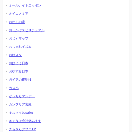
オールナイトニッポン
オイコノミア
おかしの家
おしかけスピリチュアル
おじゃマップ
おしゃれイズム
おはスタ
おはよう日本
おやすみ日本
ガイアの夜明け
カスペ
がっちりマンデー
カンブリア宮殿
キスマイbusaiku
きょうは会社休みます
きらきらアフロTM