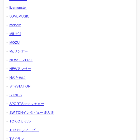
livemonster
LOVEMUSIC
melodix
MIU404
MOZU
Mr.サンデー
NEWS ZERO
NEWアンサー
Nのために
SmaSTATION
SONGS
SPORTSウォッチャー
SWITCHインタビュー達人達
TOKIOカケル
TOKYOディープ！
TVドラマ