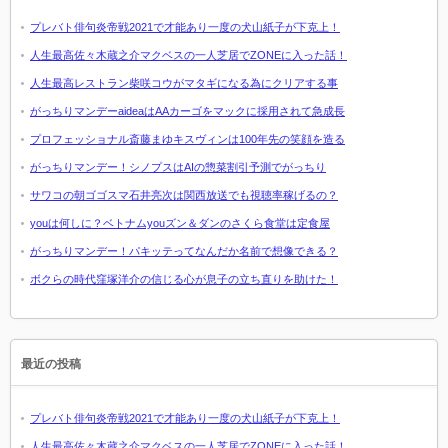
プレバト俳句炎帝戦2021で才能あり一度の犬山紙子が下克上！
人生最高佐々木蔵之介マクベスの一人芝居でZONEに入った話！
人生最高レストラン柴咲コウがマタギになる為にクリアする事
がっちりマンデーaideaはAAカーゴをマックに採用されて急成長
プロフェッショナル斎藤まゆキスヴィンは100年先の笑顔を造る
がっちりマンデー！シノプスはAIの惣菜割引予測でがっちり
サワコの朝ゴゴスマ石井亮次は関西放送でも視聴率稼げるの？
youは何しに？ベトナムyouズン＆ダンのさくら食堂は定食屋
がっちりマンデー！パキッテってなんだか名前で想像できる？
ボクらの時代窪塚洋介の信じる心が息子の立ち直りを助けた！
最近の投稿
プレバト俳句炎帝戦2021で才能あり一度の犬山紙子が下克上！
人生最高佐々木蔵之介マクベスの一人芝居でZONEに入った話！