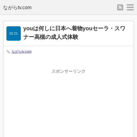
rss
m
youは何しに日本へ着物youセーラ・スワ
02.21
ナー高槻の成人式体験
ながらtv.com
スポンサーリンク