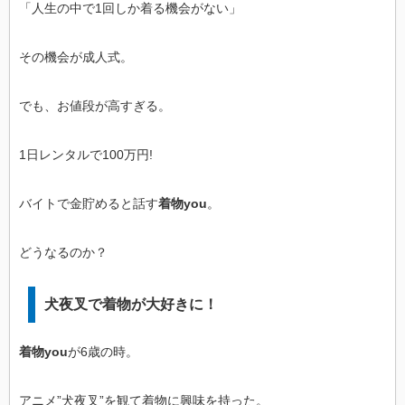
「人生の中で1回しか着る機会がない」
その機会が成人式。
でも、お値段が高すぎる。
1日レンタルで100万円!
バイトで金貯めると話す
着物you
。
どうなるのか？
犬夜叉で着物が大好きに！
着物you
が6歳の時。
アニメ”犬夜叉”を観て着物に興味を持った。