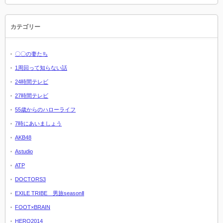
カテゴリー
〇〇の妻たち
1周回って知らない話
24時間テレビ
27時間テレビ
55歳からのハローライフ
7時にあいましょう
AKB48
Astudio
ATP
DOCTORS3
EXILE TRIBE 男旅seasonⅡ
FOOT×BRAIN
HERO2014