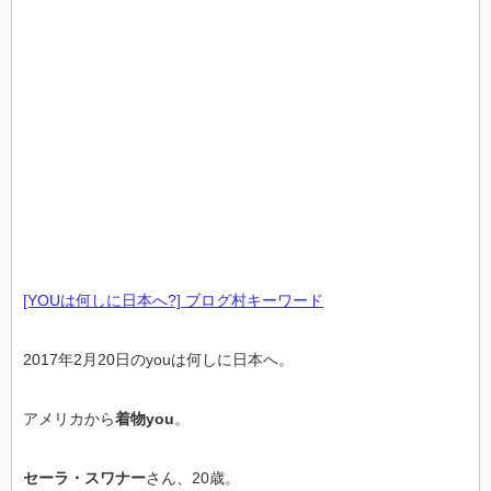
[YOUは何しに日本へ?] ブログ村キーワード
2017年2月20日のyouは何しに日本へ。
アメリカから
着物you
。
セーラ・スワナー
さん、20歳。