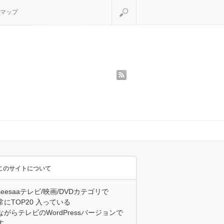
検索
マップ
rss
このサイトについて
seesaaテレビ/映画/DVDカテゴリで
常にTOP20 入っている
ながらテレビのWordPressバージョンで
す。