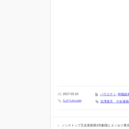
2017 03.10
バラエティ
,
和風総
ながらtv.com
北澤楽天 少女漫画
ノンストップ又吉直樹第2作劇場とエッセイ東