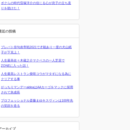
ボクらの時代窪塚洋介の信じる心が息子の立ち直
りを助けた！
最近の投稿
プレバト俳句炎帝戦2021で才能あり一度の犬山紙
子が下克上！
人生最高佐々木蔵之介マクベスの一人芝居で
ZONEに入った話！
人生最高レストラン柴咲コウがマタギになる為に
クリアする事
がっちりマンデーaideaはAAカーゴをマックに採用
されて急成長
プロフェッショナル斎藤まゆキスヴィンは100年先
の笑顔を造る
アーカイブ