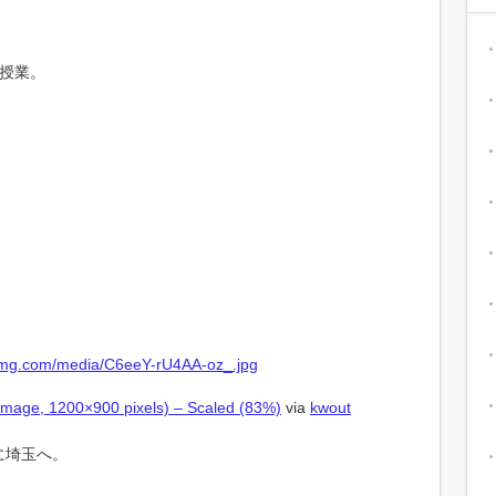
授業。
mage, 1200×900 pixels) – Scaled (83%)
via
kwout
に埼玉へ。