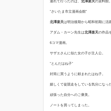
連れて行ったのは、
北澤楽天
の資料館
”さいたま市立漫画会館”
北澤楽天
は明治後期から昭和初期に活
アダム・カーン先生は
北澤楽天
の作品
6コマ漫画。
サザエさんに似た女の子が主人公。
”とんだはね子”
封筒に買うように頼まれたはね子。
嬉しくて徒競走をしている気分になっ
頑張った自分へのご褒美。
ノートを買ってしまった。