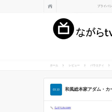
ホーム
プライバ
ホーム
レビュー
バラエティ
和風総本家アダム・カ
03.10
ながらtv.com