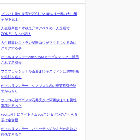
プレバト俳句炎帝戦2021で才能あり一度の犬山紙
子が下克上！
人生最高佐々木蔵之介マクベスの一人芝居で
ZONEに入った話！
人生最高レストラン柴咲コウがマタギになる為に
クリアする事
がっちりマンデーaideaはAAカーゴをマックに採用
されて急成長
プロフェッショナル斎藤まゆキスヴィンは100年先
の笑顔を造る
がっちりマンデー！シノプスはAIの惣菜割引予測
でがっちり
サワコの朝ゴゴスマ石井亮次は関西放送でも視聴
率稼げるの？
youは何しに？ベトナムyouズン＆ダンのさくら食
堂は定食屋
がっちりマンデー！パキッテってなんだか名前で
想像できる？