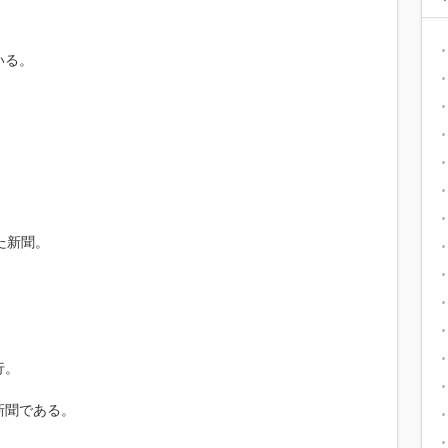
いる。
た新聞。
。
行。
新聞である。