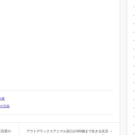
本家
の元祖
京百景の
アウトデラックスアニマル浜口が200歳まで生きる生活