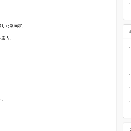
。
躍した漫画家。
を案内。
た。