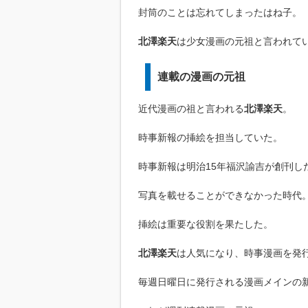
封筒のことは忘れてしまったはね子。
北澤楽天
は少女漫画の元祖と言われて
連載の漫画の元祖
近代漫画の祖と言われる
北澤楽天
。
時事新報の挿絵を担当していた。
時事新報は明治15年福沢諭吉が創刊し
写真を載せることができなかった時代
挿絵は重要な役割を果たした。
北澤楽天
は人気になり、時事漫画を発
毎週日曜日に発行される漫画メインの