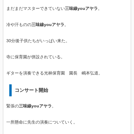
まだまだマスターできていない
三味線youアヤラ
。
冷や汗ものの
三味線youアヤラ
。
30分後子供たちがいっぱい来た。
寺に保育園が併設されている。
ギターを演奏できる光林保育園 園長 嶋本弘道。
コンサート開始
緊張の
三味線youアヤラ
。
一所懸命に先生の演奏についていく。