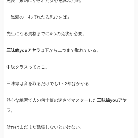
黒髪 嫉妬にかられた女心を詠んだ唄。
「黒髪の むぼれたる思ひをば」
先生になる資格までに4つの免状が必要。
三味線youアヤラ
は下から二つまで取れている。
中級クラスってとこ。
三味線は音を取るだけでも1～2年はかかる
熱心な練習で人の何十倍の速さでマスターした
三味線youアヤ
ラ
。
所作はまだまだ勉強しないといけない。