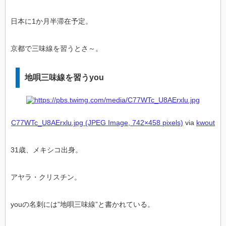
日本に1か月半滞在予定。
京都で三味線を習うとさ～。
地唄三味線を習うyou
C77WTc_U8AErxlu.jpg (JPEG Image, 742×458 pixels)
via
kwout
31歳、メキシコ出身。
アヤラ・クリスチン。
youの名刺には”地唄三味線”と書かれている。