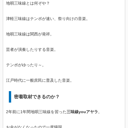
地唄三味線とは何ぞや？
津軽三味線はテンポが速い、祭り向けの音楽。
地唄三味線は関西が発祥。
芸者が演奏したりする音楽。
テンポがゆったり～。
江戸時代に一般庶民に普及した音楽。
密着取材できるのか？
2年前に1年間地唄三味線を習った
三味線youアヤラ
。
お金がなくなったので一度帰国。