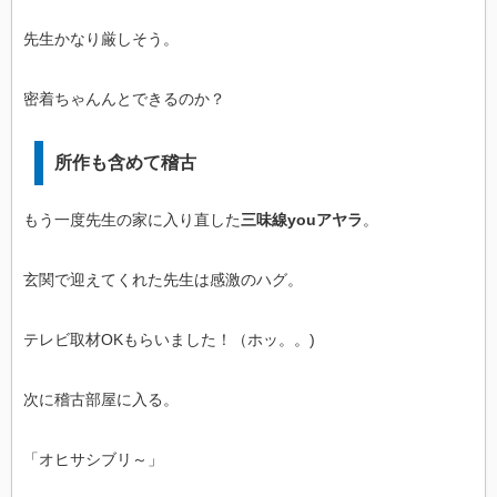
先生かなり厳しそう。
密着ちゃんんとできるのか？
所作も含めて稽古
もう一度先生の家に入り直した
三味線youアヤラ
。
玄関で迎えてくれた先生は感激のハグ。
テレビ取材OKもらいました！（ホッ。。)
次に稽古部屋に入る。
「オヒサシブリ～」