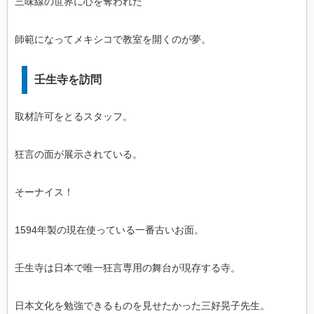
三味線の世界に心を奪われた
師範になってメキシコで教室を開くのが夢。
壬生寺を訪問
取材許可をとるスタッフ。
狂言の面が展示されている。
そーナイス！
1594年製の現在使っている一番古いお面。
壬生寺は日本で唯一狂言専用の舞台が現存する寺。
日本文化を勉強できるものを見せたかった三好晃子先生。