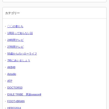
カテゴリー
〇〇の妻たち
1周回って知らない話
24時間テレビ
27時間テレビ
55歳からのハローライフ
7時にあいましょう
AKB48
Astudio
ATP
DOCTORS3
EXILE TRIBE 男旅seasonⅡ
FOOT×BRAIN
HERO2014