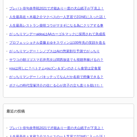
プレバト俳句炎帝戦2021で才能あり一度の犬山紙子が下克上！
人生最高佐々木蔵之介マクベスの一人芝居でZONEに入った話！
人生最高レストラン柴咲コウがマタギになる為にクリアする事
がっちりマンデーaideaはAAカーゴをマックに採用されて急成長
プロフェッショナル斎藤まゆキスヴィンは100年先の笑顔を造る
がっちりマンデー！シノプスはAIの惣菜割引予測でがっちり
サワコの朝ゴゴスマ石井亮次は関西放送でも視聴率稼げるの？
youは何しに？ベトナムyouズン＆ダンのさくら食堂は定食屋
がっちりマンデー！パキッテってなんだか名前で想像できる？
ボクらの時代窪塚洋介の信じる心が息子の立ち直りを助けた！
最近の投稿
プレバト俳句炎帝戦2021で才能あり一度の犬山紙子が下克上！
人生最高佐々木蔵之介マクベスの一人芝居でZONEに入った話！