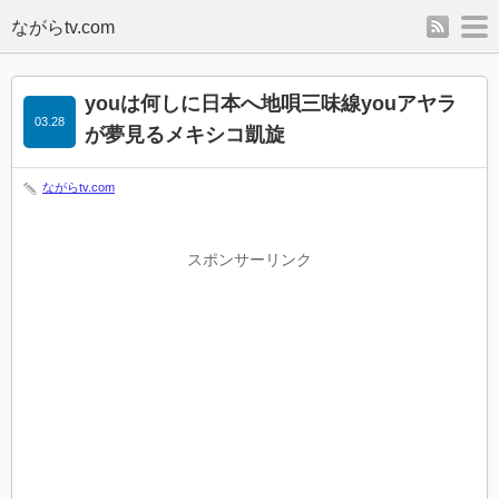
rss
m
youは何しに日本へ地唄三味線youアヤラ
03.28
が夢見るメキシコ凱旋
ながらtv.com
スポンサーリンク