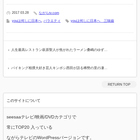
2017 03.28
ながらtv.com
youは何しに日本へ
,
バラエティ
youは何しに日本へ 三味線
人生最高レストラン萩原聖人が焦がれたラーメン桑嶋のゆず…
バイキング相撲大好き芸人キンボシ西田が語る稀勢の里の凄…
RETURN TOP
このサイトについて
seesaaテレビ/映画/DVDカテゴリで
常にTOP20 入っている
ながらテレビのWordPressバージョンです。