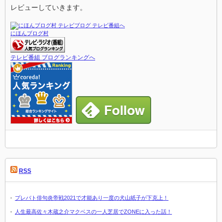
レビューしていきます。
にほんブログ村
テレビ番組 ブログランキングへ
RSS
プレバト俳句炎帝戦2021で才能あり一度の犬山紙子が下克上！
人生最高佐々木蔵之介マクベスの一人芝居でZONEに入った話！