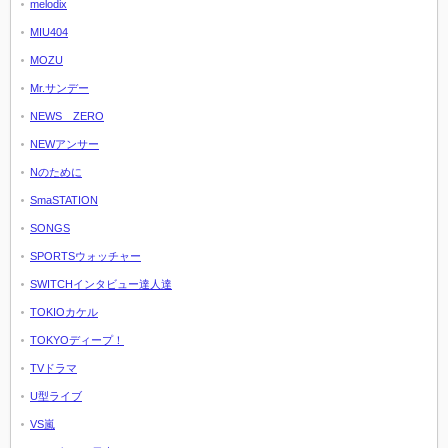
melodix
MIU404
MOZU
Mr.サンデー
NEWS ZERO
NEWアンサー
Nのために
SmaSTATION
SONGS
SPORTSウォッチャー
SWITCHインタビュー達人達
TOKIOカケル
TOKYOディープ！
TVドラマ
U型ライブ
VS嵐