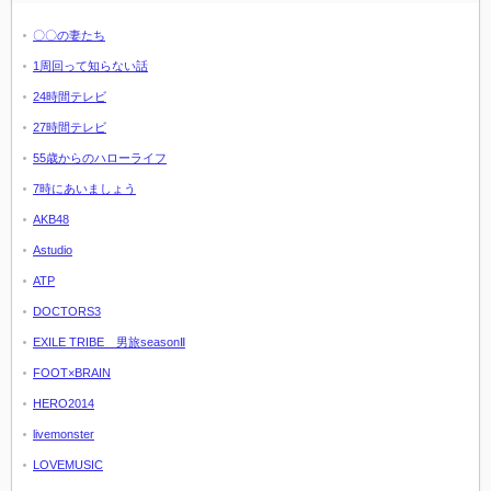
〇〇の妻たち
1周回って知らない話
24時間テレビ
27時間テレビ
55歳からのハローライフ
7時にあいましょう
AKB48
Astudio
ATP
DOCTORS3
EXILE TRIBE 男旅seasonⅡ
FOOT×BRAIN
HERO2014
livemonster
LOVEMUSIC