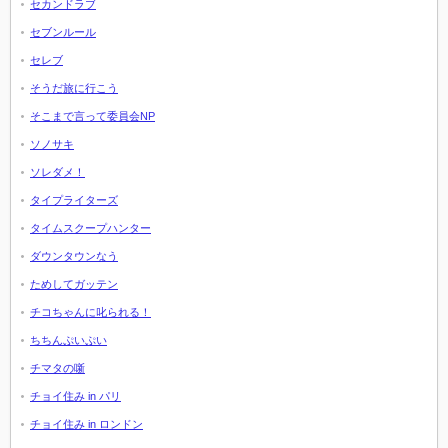
セカンドラブ
セブンルール
セレブ
そうだ旅に行こう
そこまで言って委員会NP
ソノサキ
ソレダメ！
タイプライターズ
タイムスクープハンター
ダウンタウンなう
ためしてガッテン
チコちゃんに叱られる！
ちちんぷいぷい
チマタの噺
チョイ住み in パリ
チョイ住み in ロンドン