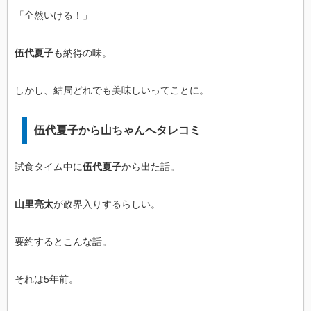
「全然いける！」
伍代夏子
も納得の味。
しかし、結局どれでも美味しいってことに。
伍代夏子
から山ちゃんへタレコミ
試食タイム中に
伍代夏子
から出た話。
山里亮太
が政界入りするらしい。
要約するとこんな話。
それは5年前。