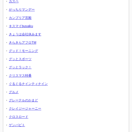
カスペ
がっちりマンデー
カンブリア宮殿
キスマイbusaiku
きょうは会社休みます
きらきらアフロTM
グッド！モーニング
グッとスポーツ
グッとラック！
クリスマス特番
ぐるぐるナインティナイン
グルメ
グレーテルのかまど
クレイジージャーニー
クロスロード
ゲンバビト