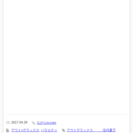
2017 04.28
ながらtv.com
アウト×デラックス
,
バラエティ
アウトデラックス 伍代夏子