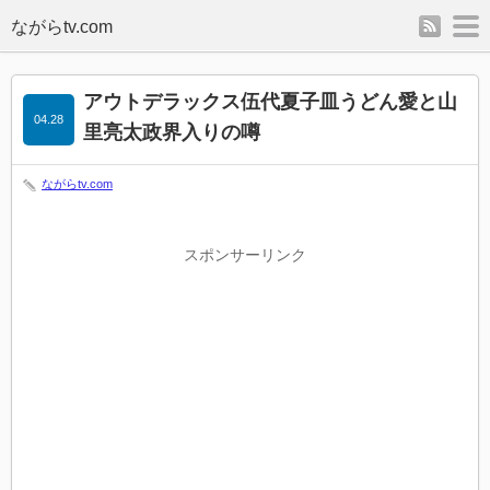
rss
m
アウトデラックス伍代夏子皿うどん愛と山
04.28
里亮太政界入りの噂
ながらtv.com
スポンサーリンク