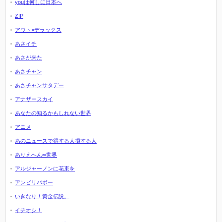
youは何しに日本へ
ZIP
アウト×デラックス
あさイチ
あさが来た
あさチャン
あさチャンサタデー
アナザースカイ
あなたの知るかもしれない世界
アニメ
あのニュースで得する人損する人
ありえへん∞世界
アルジャーノンに花束を
アンビリバボー
いきなり！黄金伝説。
イチオシ！