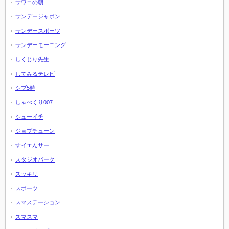
サワコの朝
サンデージャポン
サンデースポーツ
サンデーモーニング
しくじり先生
してみるテレビ
シブ5時
しゃべくり007
シューイチ
ジョブチューン
すイエんサー
スタジオパーク
スッキリ
スポーツ
スマステーション
スマスマ