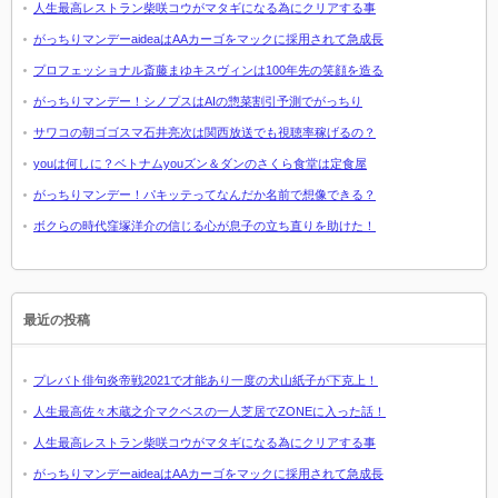
人生最高レストラン柴咲コウがマタギになる為にクリアする事
がっちりマンデーaideaはAAカーゴをマックに採用されて急成長
プロフェッショナル斎藤まゆキスヴィンは100年先の笑顔を造る
がっちりマンデー！シノプスはAIの惣菜割引予測でがっちり
サワコの朝ゴゴスマ石井亮次は関西放送でも視聴率稼げるの？
youは何しに？ベトナムyouズン＆ダンのさくら食堂は定食屋
がっちりマンデー！パキッテってなんだか名前で想像できる？
ボクらの時代窪塚洋介の信じる心が息子の立ち直りを助けた！
最近の投稿
プレバト俳句炎帝戦2021で才能あり一度の犬山紙子が下克上！
人生最高佐々木蔵之介マクベスの一人芝居でZONEに入った話！
人生最高レストラン柴咲コウがマタギになる為にクリアする事
がっちりマンデーaideaはAAカーゴをマックに採用されて急成長