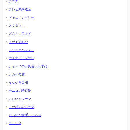
テニス
テレビ未来遺産
ドキュメンタリー
とくダネ！
どさんこワイド
トットてれび
トリックハンター
ナイナイアンサー
ナイナイのお見合い大作戦
ナカイの窓
なないろ日和
ナニコレ珍百景
にじいろジーン
ニッポンのミカタ
にっぽん縦断 こころ旅
ニュース