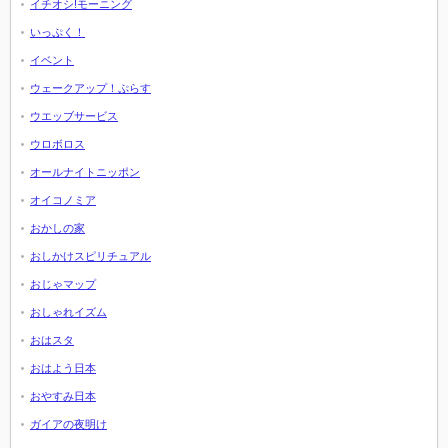
イチオシ!モーニング
いっぷく！
イベント
ウェークアップ！ぷらす
ウエッブサービス
ウロボロス
オールナイトニッポン
オイコノミア
おかしの家
おしかけスピリチュアル
おじゃマップ
おしゃれイズム
おはスタ
おはよう日本
おやすみ日本
ガイアの夜明け