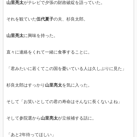
山里亮太
がテレビで夕張の財政破綻を語っていた。
それを観ていた
伍代夏子
の夫、杉良太郎。
山里亮太
に興味を持った。
直々に連絡をくれて一緒に食事することに。
「君みたいに若くてこの国を憂いている人は久しぶりに見た」
杉良太郎はすっかり
山里亮太
を気に入った。
そして「お笑いとしての君の寿命はそんなに長くないよね」
そして参院選から
山里亮太
が立候補する話に。
「あと2年待ってほしい」