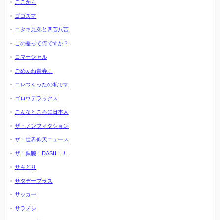
ここから
ゴゴスマ
コタキ兄弟と四苦八苦
この差って何ですか？
コマーシャル
ごめんね青春！
コレつくったの私です
ゴロウデラックス
こんなところに日本人
ザ・ノンフィクション
ザ！世界仰天ニュース
ザ！鉄腕！DASH！！
サキどり
サタデープラス
サッカー
サラメシ