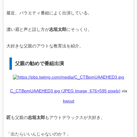
最近、バラエティ番組によく出演している。
濃い眉と声と話し方が
志垣太郎
にそっくり。
大好きな父親のアウトな教育法を紹介。
父親の勧めで番組出演
C_CTBpmUAAEHED3.jpg (JPEG Image, 676×595 pixels)
via
kwout
匠
も父親の
志垣太郎
もアウトデラックスが大好き。
「出たらいいんじゃないのか？」