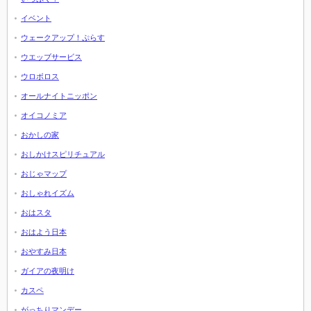
イベント
ウェークアップ！ぷらす
ウエッブサービス
ウロボロス
オールナイトニッポン
オイコノミア
おかしの家
おしかけスピリチュアル
おじゃマップ
おしゃれイズム
おはスタ
おはよう日本
おやすみ日本
ガイアの夜明け
カスペ
がっちりマンデー