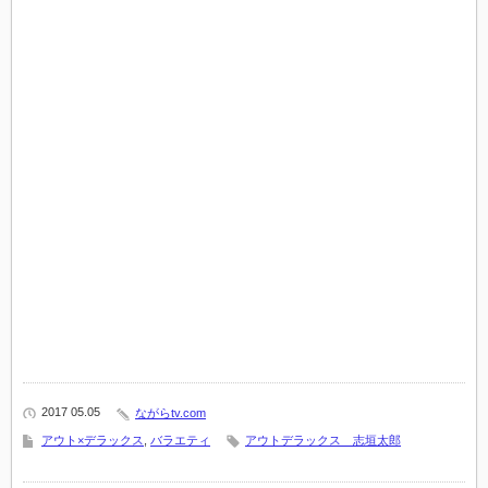
2017 05.05
ながらtv.com
アウト×デラックス
,
バラエティ
アウトデラックス 志垣太郎