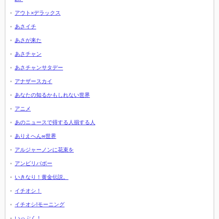
アウト×デラックス
あさイチ
あさが来た
あさチャン
あさチャンサタデー
アナザースカイ
あなたの知るかもしれない世界
アニメ
あのニュースで得する人損する人
ありえへん∞世界
アルジャーノンに花束を
アンビリバボー
いきなり！黄金伝説。
イチオシ！
イチオシ!モーニング
いっぷく！