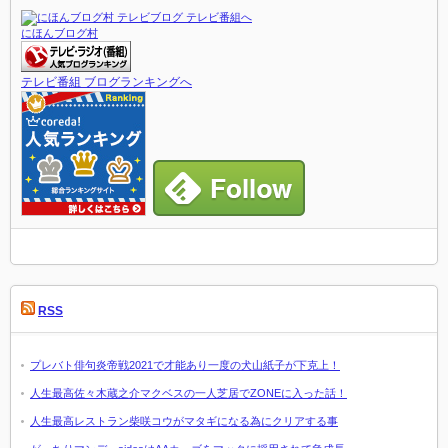
にほんブログ村
テレビ番組 ブログランキングへ
RSS
プレバト俳句炎帝戦2021で才能あり一度の犬山紙子が下克上！
人生最高佐々木蔵之介マクベスの一人芝居でZONEに入った話！
人生最高レストラン柴咲コウがマタギになる為にクリアする事