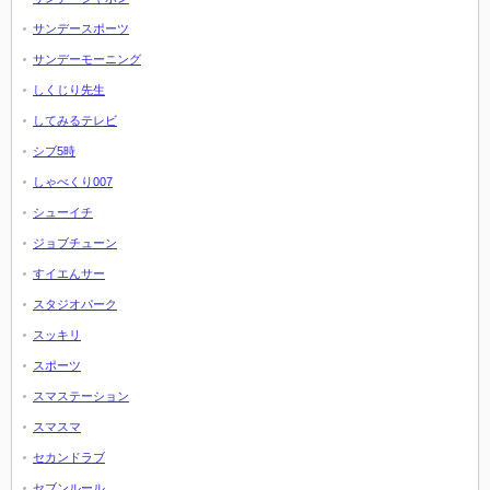
サンデースポーツ
サンデーモーニング
しくじり先生
してみるテレビ
シブ5時
しゃべくり007
シューイチ
ジョブチューン
すイエんサー
スタジオパーク
スッキリ
スポーツ
スマステーション
スマスマ
セカンドラブ
セブンルール