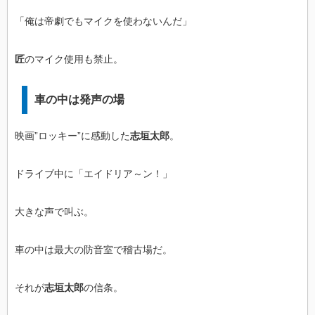
「俺は帝劇でもマイクを使わないんだ」
匠
のマイク使用も禁止。
車の中は発声の場
映画”ロッキー”に感動した
志垣太郎
。
ドライブ中に「エイドリア～ン！」
大きな声で叫ぶ。
車の中は最大の防音室で稽古場だ。
それが
志垣太郎
の信条。