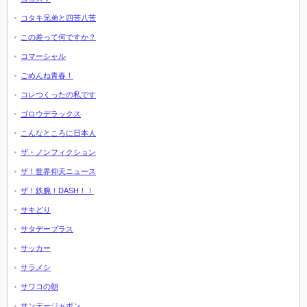
コタキ兄弟と四苦八苦
この差って何ですか？
コマーシャル
ごめんね青春！
コレつくったの私です
ゴロウデラックス
こんなところに日本人
ザ・ノンフィクション
ザ！世界仰天ニュース
ザ！鉄腕！DASH！！
サキどり
サタデープラス
サッカー
サラメシ
サワコの朝
サンデージャポン