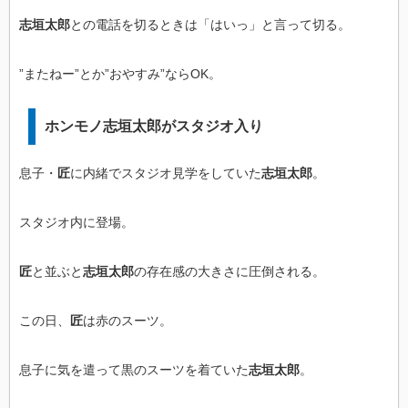
志垣太郎
との電話を切るときは「はいっ」と言って切る。
”またねー”とか”おやすみ”ならOK。
ホンモノ志垣太郎がスタジオ入り
息子・
匠
に内緒でスタジオ見学をしていた
志垣太郎
。
スタジオ内に登場。
匠
と並ぶと
志垣太郎
の存在感の大きさに圧倒される。
この日、
匠
は赤のスーツ。
息子に気を遣って黒のスーツを着ていた
志垣太郎
。