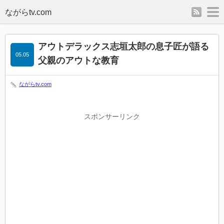
rss
m
アウトデラックス志垣太郎の息子匠が語る
05.05
父親のアウトな教育
ながらtv.com
スポンサーリンク