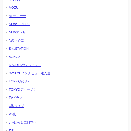
MOZU
Mr.サンデー
NEWS ZERO
NEWアンサー
Nのために
SmaSTATION
SONGS
SPORTSウォッチャー
SWITCHインタビュー達人達
TOKIOカケル
TOKYOディープ！
TVドラマ
U型ライブ
VS嵐
youは何しに日本へ
ZIP