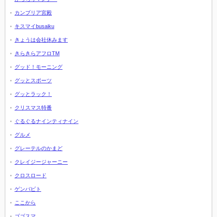
カンブリア宮殿
キスマイbusaiku
きょうは会社休みます
きらきらアフロTM
グッド！モーニング
グッとスポーツ
グッとラック！
クリスマス特番
ぐるぐるナインティナイン
グルメ
グレーテルのかまど
クレイジージャーニー
クロスロード
ゲンバビト
ここから
ゴゴスマ