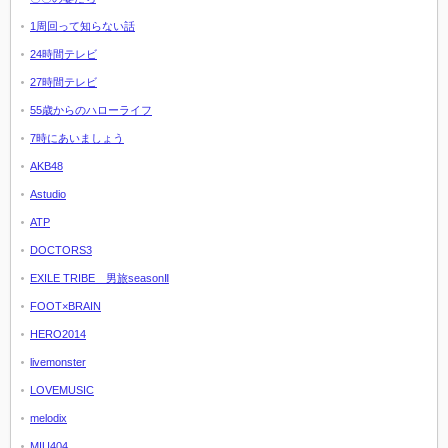
1周回って知らない話
24時間テレビ
27時間テレビ
55歳からのハローライフ
7時にあいましょう
AKB48
Astudio
ATP
DOCTORS3
EXILE TRIBE 男旅seasonⅡ
FOOT×BRAIN
HERO2014
livemonster
LOVEMUSIC
melodix
MIU404