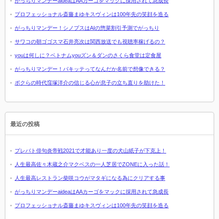
がっちりマンデーaideaはAAカーゴをマックに採用されて急成長
プロフェッショナル斎藤まゆキスヴィンは100年先の笑顔を造る
がっちりマンデー！シノプスはAIの惣菜割引予測でがっちり
サワコの朝ゴゴスマ石井亮次は関西放送でも視聴率稼げるの？
youは何しに？ベトナムyouズン＆ダンのさくら食堂は定食屋
がっちりマンデー！パキッテってなんだか名前で想像できる？
ボクらの時代窪塚洋介の信じる心が息子の立ち直りを助けた！
最近の投稿
プレバト俳句炎帝戦2021で才能あり一度の犬山紙子が下克上！
人生最高佐々木蔵之介マクベスの一人芝居でZONEに入った話！
人生最高レストラン柴咲コウがマタギになる為にクリアする事
がっちりマンデーaideaはAAカーゴをマックに採用されて急成長
プロフェッショナル斎藤まゆキスヴィンは100年先の笑顔を造る