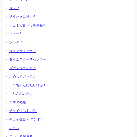
セレブ
そうだ旅に行こう
そこまで言って委員会NP
ソノサキ
ソレダメ！
タイプライターズ
タイムスクープハンター
ダウンタウンなう
ためしてガッテン
チコちゃんに叱られる！
ちちんぷいぷい
チマタの噺
チョイ住み in パリ
チョイ住み in ロンドン
テニス
テレビ未来遺産