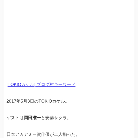
[TOKIOカケル] ブログ村キーワード
2017年5月3日のTOKIOカケル。
ゲストは
岡田准一
と安藤サクラ。
日本アカデミー賞俳優が二人揃った。