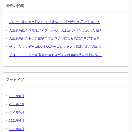
最近の投稿
プレバト俳句炎帝戦2021で才能あり一度の犬山紙子が下克上！
人生最高佐々木蔵之介マクベスの一人芝居でZONEに入った話！
人生最高レストラン柴咲コウがマタギになる為にクリアする事
がっちりマンデーaideaはAAカーゴをマックに採用されて急成長
プロフェッショナル斎藤まゆキスヴィンは100年先の笑顔を造る
アーカイブ
2021年8月
2021年7月
2021年5月
2021年4月
2021年3月