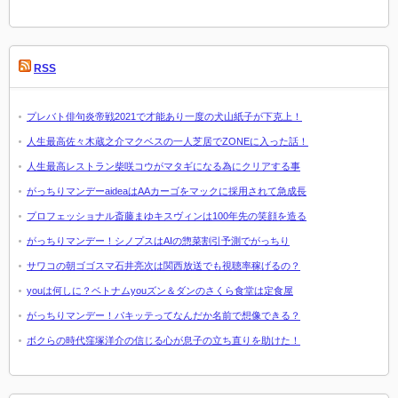
RSS
プレバト俳句炎帝戦2021で才能あり一度の犬山紙子が下克上！
人生最高佐々木蔵之介マクベスの一人芝居でZONEに入った話！
人生最高レストラン柴咲コウがマタギになる為にクリアする事
がっちりマンデーaideaはAAカーゴをマックに採用されて急成長
プロフェッショナル斎藤まゆキスヴィンは100年先の笑顔を造る
がっちりマンデー！シノプスはAIの惣菜割引予測でがっちり
サワコの朝ゴゴスマ石井亮次は関西放送でも視聴率稼げるの？
youは何しに？ベトナムyouズン＆ダンのさくら食堂は定食屋
がっちりマンデー！パキッテってなんだか名前で想像できる？
ボクらの時代窪塚洋介の信じる心が息子の立ち直りを助けた！