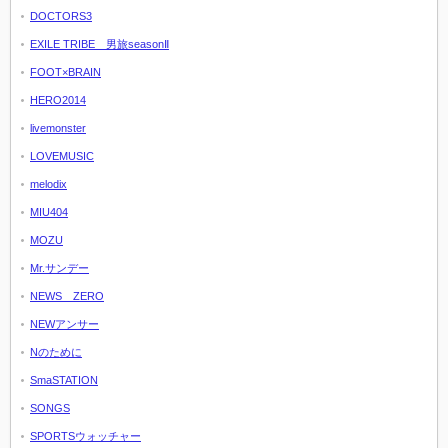
DOCTORS3
EXILE TRIBE 男旅seasonⅡ
FOOT×BRAIN
HERO2014
livemonster
LOVEMUSIC
melodix
MIU404
MOZU
Mr.サンデー
NEWS ZERO
NEWアンサー
Nのために
SmaSTATION
SONGS
SPORTSウォッチャー