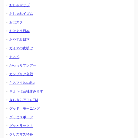
おじゃマップ
おしゃれイズム
おはスタ
おはよう日本
おやすみ日本
ガイアの夜明け
カスペ
がっちりマンデー
カンブリア宮殿
キスマイbusaiku
きょうは会社休みます
きらきらアフロTM
グッド！モーニング
グッとスポーツ
グッとラック！
クリスマス特番