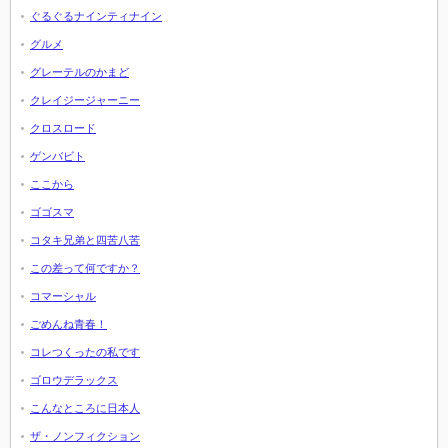
ぐるぐるナインティナイン
グルメ
グレーテルのかまど
クレイジージャーニー
クロスロード
ゲンバビト
ここから
ゴゴスマ
コタキ兄弟と四苦八苦
この差って何ですか？
コマーシャル
ごめんね青春！
コレつくったの私です
ゴロウデラックス
こんなところに日本人
ザ・ノンフィクション