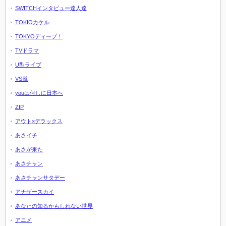
SWITCHインタビュー達人達
TOKIOカケル
TOKYOディープ！
TVドラマ
U型ライブ
VS嵐
youは何しに日本へ
ZIP
アウト×デラックス
あさイチ
あさが来た
あさチャン
あさチャンサタデー
アナザースカイ
あなたの知るかもしれない世界
アニメ