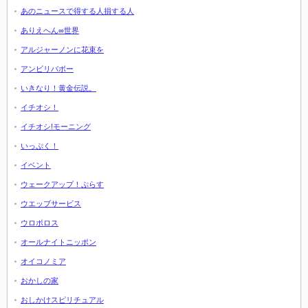
あのニュースで得する人損する人
ありえへん∞世界
アルジャーノンに花束を
アンビリバボー
いきなり！黄金伝説。
イチオシ！
イチオシ!モーニング
いっぷく！
イベント
ウェークアップ！ぷらす
ウエッブサービス
ウロボロス
オールナイトニッポン
オイコノミア
おかしの家
おしかけスピリチュアル