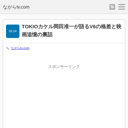
rss
m
TOKIOカケル岡田准一が語るV6の格差と映
05.04
画追憶の裏話
ながらtv.com
スポンサーリンク