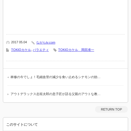
2017 05.04
ながらtv.com
TOKIOカケル
,
バラエティ
TOKIOカケル 岡田准一
林修の今でしょ！毛細血管の減少を食い止めるシナモンの効…
アウトデラックス志垣太郎の息子匠が語る父親のアウトな教…
RETURN TOP
このサイトについて