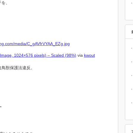
子を、
mage, 1024×576 pixels) – Scaled (98%)
via
kwout
は鳥獣保護法違反。
す