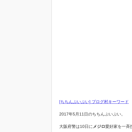
[ちちんぷいぷい] ブログ村キーワード
2017年5月11日のちちんぷいぷい。
大阪府警は10日に
メジロ
愛好家を一斉