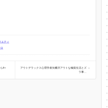
ラエティ
ジロ
らﾎｯ
アウトデラックス心理学者矢幡洋アウトな極貧生活とズ
ラ事…