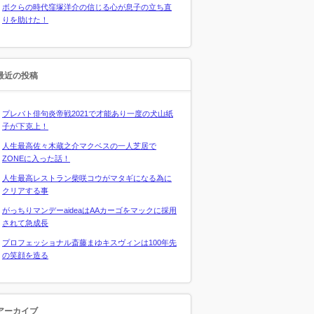
ボクらの時代窪塚洋介の信じる心が息子の立ち直
りを助けた！
最近の投稿
プレバト俳句炎帝戦2021で才能あり一度の犬山紙
子が下克上！
人生最高佐々木蔵之介マクベスの一人芝居で
ZONEに入った話！
人生最高レストラン柴咲コウがマタギになる為に
クリアする事
がっちりマンデーaideaはAAカーゴをマックに採用
されて急成長
プロフェッショナル斎藤まゆキスヴィンは100年先
の笑顔を造る
アーカイブ