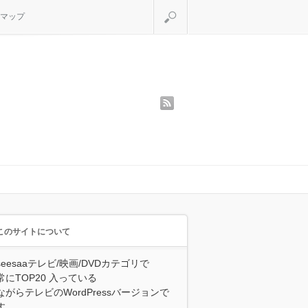
検索
マップ
rss
このサイトについて
seesaaテレビ/映画/DVDカテゴリで
常にTOP20 入っている
ながらテレビのWordPressバージョンで
す。