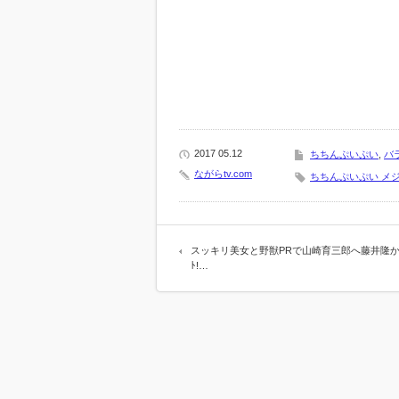
2017 05.12
ちちんぷいぷい
,
バ
ながらtv.com
ちちんぷいぷい メ
スッキリ美女と野獣PRで山崎育三郎へ藤井隆か
ﾄ!…