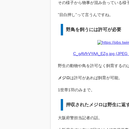
その様子から物事が混み合っている様
”目白押し”って言うんですね。
野鳥を飼うには許可が必要
C_gAVfrVYAA_EZg.jpg (JPEG I
野生の動物や鳥を許可なく飼育するの
メジロ
は許可があれば飼育が可能。
1世帯1羽のみまで。
押収されたメジロは野生に返
大阪府警担当記者の話。