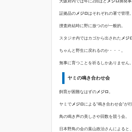
大阪府内では年に2回ほど
メジロ
摘発事
証拠品の
メジロ
はそれぞれの署で管理
捜査終結時に野に放つのが一般的。
スタジオ内ではカゴから出された
メジ
ちゃんと野生に戻れるのか・・・。
無事に育つことを祈るしかありません
ヤミの鳴き合わせ会
飼育が困難なはずの
メジロ
。
ヤミで
メジロ
による”鳴き合わせ会”が
鳥の鳴き声の美しさや回数を競う会。
日本野鳥の会の葉山政治さんによると