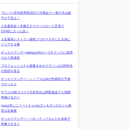
プレバト俳句炎帝戦2021で才能あり一度の犬山紙
子が下克上！
人生最高佐々木蔵之介マクベスの一人芝居で
ZONEに入った話！
人生最高レストラン柴咲コウがマタギになる為に
クリアする事
がっちりマンデーaideaはAAカーゴをマックに採用
されて急成長
プロフェッショナル斎藤まゆキスヴィンは100年先
の笑顔を造る
がっちりマンデー！シノプスはAIの惣菜割引予測
でがっちり
サワコの朝ゴゴスマ石井亮次は関西放送でも視聴
率稼げるの？
youは何しに？ベトナムyouズン＆ダンのさくら食
堂は定食屋
がっちりマンデー！パキッテってなんだか名前で
想像できる？