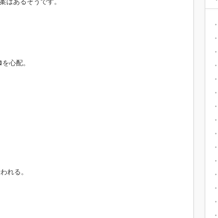
案はあるそうです。
。
ロ
を心配。
。
行われる。
、