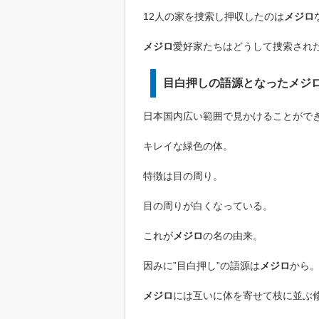
12人の家を捜索し押収したのは
メジロ
メジロ
愛好家たちはどうして捜索され
目白押しの語源となったメジ
日本国内広い範囲で見かけることがで
キレイな緑色の体。
特徴は目の周り。
目の周りが白くなっている。
これが
メジロ
の名の由来。
因みに”目白押し”の語源は
メジロ
から
メジロ
には互いに体を寄せて枝に並ぶ