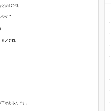
など約170羽。
たのか？
ロ
きる
メジロ
。
。
修正があるんです。