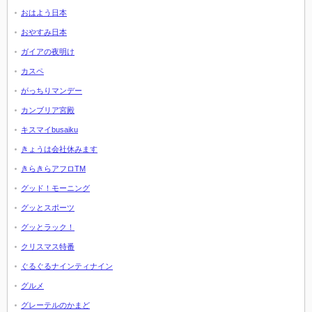
おはよう日本
おやすみ日本
ガイアの夜明け
カスペ
がっちりマンデー
カンブリア宮殿
キスマイbusaiku
きょうは会社休みます
きらきらアフロTM
グッド！モーニング
グッとスポーツ
グッとラック！
クリスマス特番
ぐるぐるナインティナイン
グルメ
グレーテルのかまど