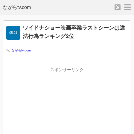
rss
m
ワイドナショー映画卒業ラストシーンは違
05.21
法行為ランキング2位
ながらtv.com
スポンサーリンク