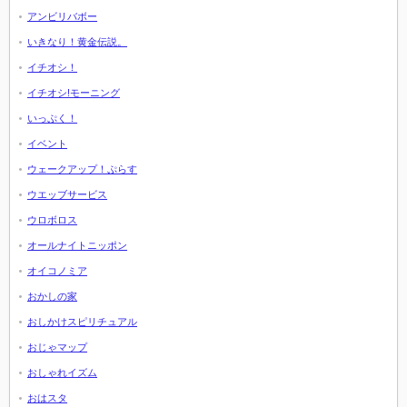
アンビリバボー
いきなり！黄金伝説。
イチオシ！
イチオシ!モーニング
いっぷく！
イベント
ウェークアップ！ぷらす
ウエッブサービス
ウロボロス
オールナイトニッポン
オイコノミア
おかしの家
おしかけスピリチュアル
おじゃマップ
おしゃれイズム
おはスタ