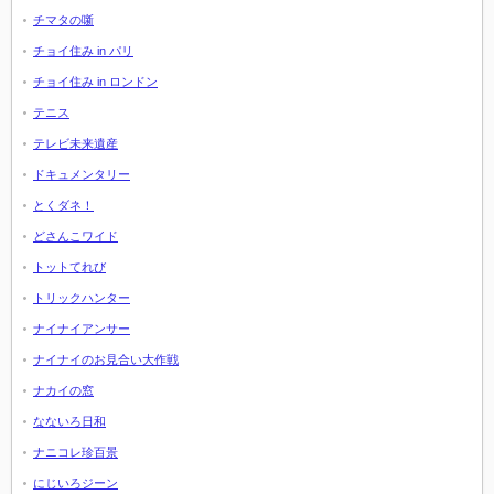
チマタの噺
チョイ住み in パリ
チョイ住み in ロンドン
テニス
テレビ未来遺産
ドキュメンタリー
とくダネ！
どさんこワイド
トットてれび
トリックハンター
ナイナイアンサー
ナイナイのお見合い大作戦
ナカイの窓
なないろ日和
ナニコレ珍百景
にじいろジーン