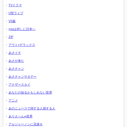
TVドラマ
U型ライブ
VS嵐
youは何しに日本へ
ZIP
アウト×デラックス
あさイチ
あさが来た
あさチャン
あさチャンサタデー
アナザースカイ
あなたの知るかもしれない世界
アニメ
あのニュースで得する人損する人
ありえへん∞世界
アルジャーノンに花束を