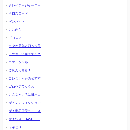
クレイジージャーニー
クロスロード
ゲンバビト
ここから
ゴゴスマ
コタキ兄弟と四苦八苦
この差って何ですか？
コマーシャル
ごめんね青春！
コレつくったの私です
ゴロウデラックス
こんなところに日本人
ザ・ノンフィクション
ザ！世界仰天ニュース
ザ！鉄腕！DASH！！
サキどり