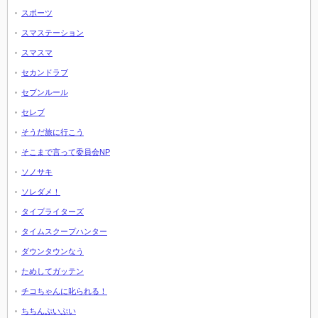
スポーツ
スマステーション
スマスマ
セカンドラブ
セブンルール
セレブ
そうだ旅に行こう
そこまで言って委員会NP
ソノサキ
ソレダメ！
タイプライターズ
タイムスクープハンター
ダウンタウンなう
ためしてガッテン
チコちゃんに叱られる！
ちちんぷいぷい