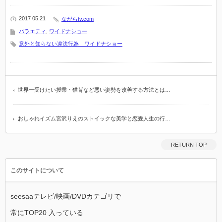
2017 05.21
ながらtv.com
バラエティ
,
ワイドナショー
意外と知らない違法行為 ワイドナショー
世界一受けたい授業・猫背など悪い姿勢を改善する方法とは…
おしゃれイズム宮沢りえのストイックな美学と恋愛人生の行…
RETURN TOP
このサイトについて
seesaaテレビ/映画/DVDカテゴリで
常にTOP20 入っている