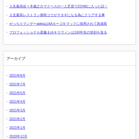
人生最高佐々木蔵之介マクベスの一人芝居でZONEに入った話！
人生最高レストラン柴咲コウがマタギになる為にクリアする事
がっちりマンデーaideaはAAカーゴをマックに採用されて急成長
プロフェッショナル斎藤まゆキスヴィンは100年先の笑顔を造る
アーカイブ
2021年8月
2021年7月
2021年5月
2021年4月
2021年3月
2021年2月
2021年1月
2020年12月