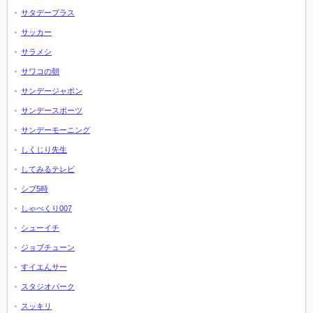
サタデープラス
サッカー
サラメシ
サワコの朝
サンデージャポン
サンデースポーツ
サンデーモーニング
しくじり先生
してみるテレビ
シブ5時
しゃべくり007
シューイチ
ジョブチューン
すイエんサー
スタジオパーク
スッキリ