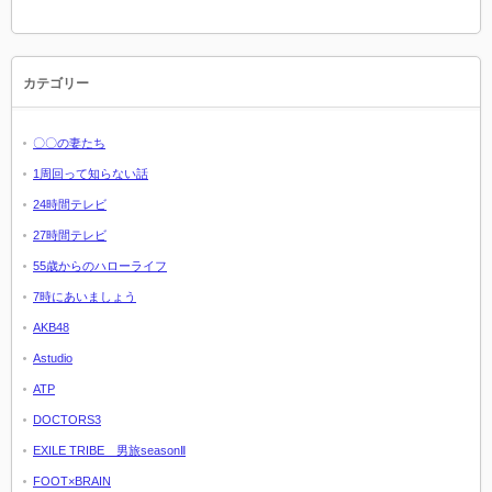
カテゴリー
〇〇の妻たち
1周回って知らない話
24時間テレビ
27時間テレビ
55歳からのハローライフ
7時にあいましょう
AKB48
Astudio
ATP
DOCTORS3
EXILE TRIBE 男旅seasonⅡ
FOOT×BRAIN