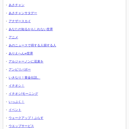
あさチャン
あさチャンサタデー
アナザースカイ
あなたの知るかもしれない世界
アニメ
あのニュースで得する人損する人
ありえへん∞世界
アルジャーノンに花束を
アンビリバボー
いきなり！黄金伝説。
イチオシ！
イチオシ!モーニング
いっぷく！
イベント
ウェークアップ！ぷらす
ウエッブサービス