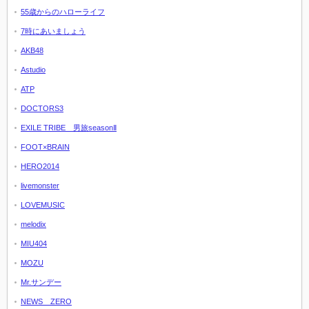
55歳からのハローライフ
7時にあいましょう
AKB48
Astudio
ATP
DOCTORS3
EXILE TRIBE 男旅seasonⅡ
FOOT×BRAIN
HERO2014
livemonster
LOVEMUSIC
melodix
MIU404
MOZU
Mr.サンデー
NEWS ZERO