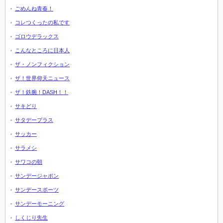
ごめんね青春！
コレつくったの私です
ゴロウデラックス
こんなところに日本人
ザ・ノンフィクション
ザ！世界仰天ニュース
ザ！鉄腕！DASH！！
サキどり
サタデープラス
サッカー
サラメシ
サワコの朝
サンデージャポン
サンデースポーツ
サンデーモーニング
しくじり先生