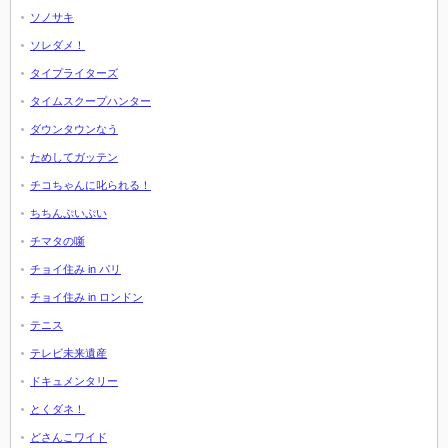
ソノサキ
ソレダメ！
タイプライターズ
タイムスクープハンター
ダウンタウンなう
ためしてガッテン
チコちゃんに叱られる！
ちちんぷいぷい
チマタの噺
チョイ住み in パリ
チョイ住み in ロンドン
テニス
テレビ未来遺産
ドキュメンタリー
とくダネ！
どさんこワイド