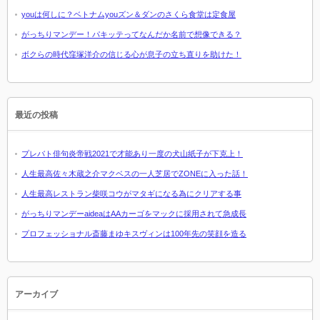
youは何しに？ベトナムyouズン＆ダンのさくら食堂は定食屋
がっちりマンデー！パキッテってなんだか名前で想像できる？
ボクらの時代窪塚洋介の信じる心が息子の立ち直りを助けた！
最近の投稿
プレバト俳句炎帝戦2021で才能あり一度の犬山紙子が下克上！
人生最高佐々木蔵之介マクベスの一人芝居でZONEに入った話！
人生最高レストラン柴咲コウがマタギになる為にクリアする事
がっちりマンデーaideaはAAカーゴをマックに採用されて急成長
プロフェッショナル斎藤まゆキスヴィンは100年先の笑顔を造る
アーカイブ