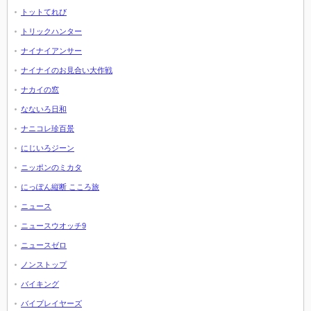
トットてれび
トリックハンター
ナイナイアンサー
ナイナイのお見合い大作戦
ナカイの窓
なないろ日和
ナニコレ珍百景
にじいろジーン
ニッポンのミカタ
にっぽん縦断 こころ旅
ニュース
ニュースウオッチ9
ニュースゼロ
ノンストップ
バイキング
バイプレイヤーズ