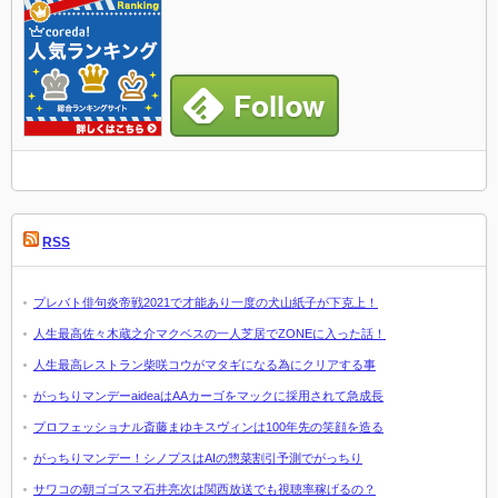
RSS
プレバト俳句炎帝戦2021で才能あり一度の犬山紙子が下克上！
人生最高佐々木蔵之介マクベスの一人芝居でZONEに入った話！
人生最高レストラン柴咲コウがマタギになる為にクリアする事
がっちりマンデーaideaはAAカーゴをマックに採用されて急成長
プロフェッショナル斎藤まゆキスヴィンは100年先の笑顔を造る
がっちりマンデー！シノプスはAIの惣菜割引予測でがっちり
サワコの朝ゴゴスマ石井亮次は関西放送でも視聴率稼げるの？