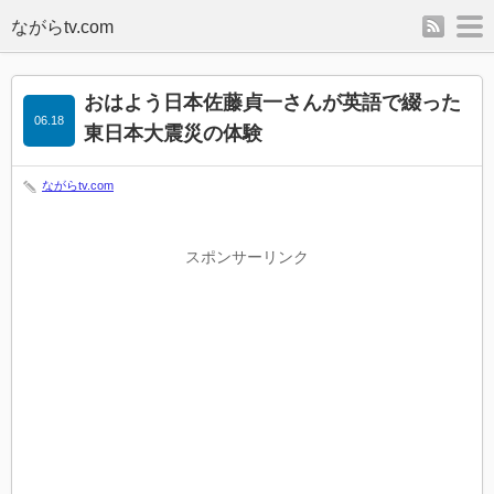
rss
m
おはよう日本佐藤貞一さんが英語で綴った
06.18
東日本大震災の体験
ながらtv.com
スポンサーリンク