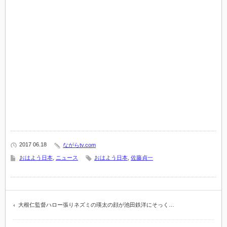
2017 06.18
ながらtv.com
おはよう日本
,
ニュース
おはよう日本
,
佐藤貞一
大根仁監督ハロー張りネズミの瑛太の顔が池田鉄洋にそっく…