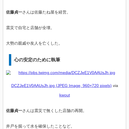
佐藤貞一
さんは佐藤たね屋を経営。
震災で自宅と店舗が全壊。
大勢の親戚や友人を亡くした。
心の安定のために執筆
DCZJeE1V0AAUsJh.jpg (JPEG Image, 960×720 pixels)
via
kwout
佐藤貞一
さんは震災で無くした店舗の再開。
井戸を掘って水を確保したことなど。