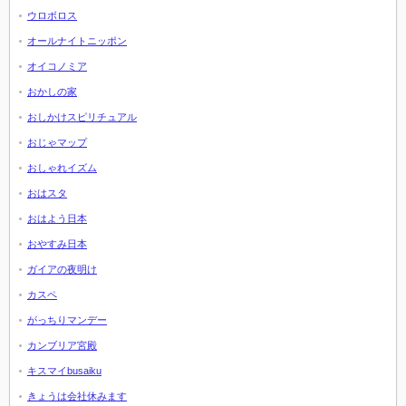
ウロボロス
オールナイトニッポン
オイコノミア
おかしの家
おしかけスピリチュアル
おじゃマップ
おしゃれイズム
おはスタ
おはよう日本
おやすみ日本
ガイアの夜明け
カスペ
がっちりマンデー
カンブリア宮殿
キスマイbusaiku
きょうは会社休みます