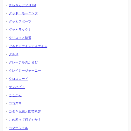
きらきらアフロTM
グッド！モーニング
グッとスポーツ
グッとラック！
クリスマス特番
ぐるぐるナインティナイン
グルメ
グレーテルのかまど
クレイジージャーニー
クロスロード
ゲンバビト
ここから
ゴゴスマ
コタキ兄弟と四苦八苦
この差って何ですか？
コマーシャル