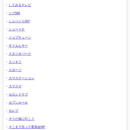
してみるテレビ
シブ5時
しゃべくり007
シューイチ
ジョブチューン
すイエんサー
スタジオパーク
スッキリ
スポーツ
スマステーション
スマスマ
セカンドラブ
セブンルール
セレブ
そうだ旅に行こう
そこまで言って委員会NP