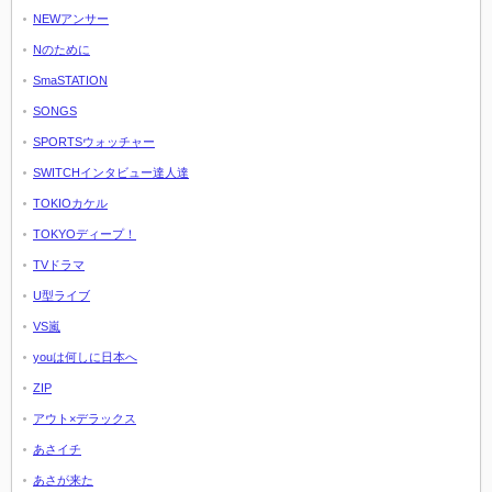
NEWアンサー
Nのために
SmaSTATION
SONGS
SPORTSウォッチャー
SWITCHインタビュー達人達
TOKIOカケル
TOKYOディープ！
TVドラマ
U型ライブ
VS嵐
youは何しに日本へ
ZIP
アウト×デラックス
あさイチ
あさが来た