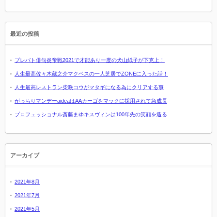
最近の投稿
プレバト俳句炎帝戦2021で才能あり一度の犬山紙子が下克上！
人生最高佐々木蔵之介マクベスの一人芝居でZONEに入った話！
人生最高レストラン柴咲コウがマタギになる為にクリアする事
がっちりマンデーaideaはAAカーゴをマックに採用されて急成長
プロフェッショナル斎藤まゆキスヴィンは100年先の笑顔を造る
アーカイブ
2021年8月
2021年7月
2021年5月