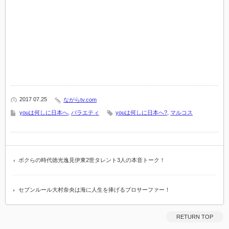
2017 07.25
ながらtv.com
youは何しに日本へ
,
バラエティ
youは何しに日本へ?
,
マルコス
ボクらの時代徳光逸見伊東2世タレント3人の本音トーク！
セブンルール大村奈央は海に人生を捧げるプロサーファー！
RETURN TOP