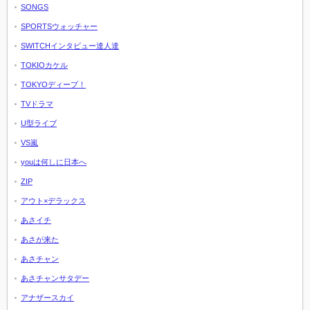
SONGS
SPORTSウォッチャー
SWITCHインタビュー達人達
TOKIOカケル
TOKYOディープ！
TVドラマ
U型ライブ
VS嵐
youは何しに日本へ
ZIP
アウト×デラックス
あさイチ
あさが来た
あさチャン
あさチャンサタデー
アナザースカイ