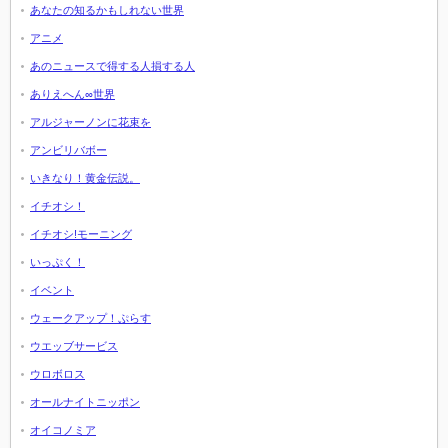
あなたの知るかもしれない世界
アニメ
あのニュースで得する人損する人
ありえへん∞世界
アルジャーノンに花束を
アンビリバボー
いきなり！黄金伝説。
イチオシ！
イチオシ!モーニング
いっぷく！
イベント
ウェークアップ！ぷらす
ウエッブサービス
ウロボロス
オールナイトニッポン
オイコノミア