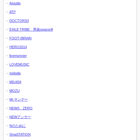
Astudio
ATP
DOCTORS3
EXILE TRIBE 男旅seasonⅡ
FOOT×BRAIN
HERO2014
livemonster
LOVEMUSIC
melodix
MIU404
MOZU
Mr.サンデー
NEWS ZERO
NEWアンサー
Nのために
SmaSTATION