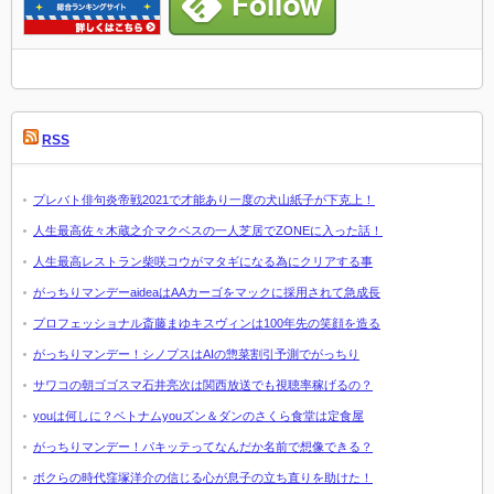
RSS
プレバト俳句炎帝戦2021で才能あり一度の犬山紙子が下克上！
人生最高佐々木蔵之介マクベスの一人芝居でZONEに入った話！
人生最高レストラン柴咲コウがマタギになる為にクリアする事
がっちりマンデーaideaはAAカーゴをマックに採用されて急成長
プロフェッショナル斎藤まゆキスヴィンは100年先の笑顔を造る
がっちりマンデー！シノプスはAIの惣菜割引予測でがっちり
サワコの朝ゴゴスマ石井亮次は関西放送でも視聴率稼げるの？
youは何しに？ベトナムyouズン＆ダンのさくら食堂は定食屋
がっちりマンデー！パキッテってなんだか名前で想像できる？
ボクらの時代窪塚洋介の信じる心が息子の立ち直りを助けた！