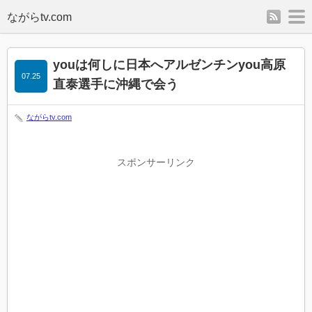
rss
m
youは何しに日本へアルゼンチンyou高原
07.25
直泰選手に沖縄で会う
ながらtv.com
スポンサーリンク