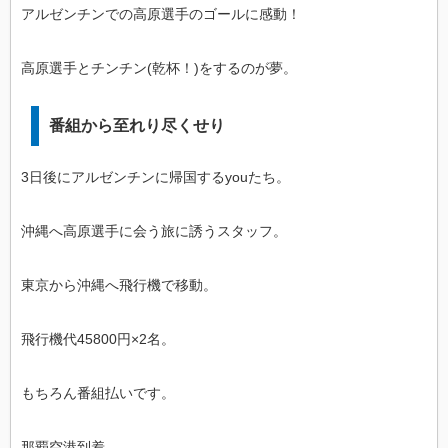
アルゼンチンでの高原選手のゴールに感動！
高原選手とチンチン(乾杯！)をするのが夢。
番組から至れり尽くせり
3日後にアルゼンチンに帰国するyouたち。
沖縄へ高原選手に会う旅に誘うスタッフ。
東京から沖縄へ飛行機で移動。
飛行機代45800円×2名。
もちろん番組払いです。
那覇空港到着。