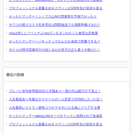
プロフェッショナル斎藤まゆキスヴィンは100年先の笑顔を造る
がっちりマンデー！シノプスはAIの惣菜割引予測でがっちり
サワコの朝ゴゴスマ石井亮次は関西放送でも視聴率稼げるの？
youは何しに？ベトナムyouズン＆ダンのさくら食堂は定食屋
がっちりマンデー！パキッテってなんだか名前で想像できる？
ボクらの時代窪塚洋介の信じる心が息子の立ち直りを助けた！
最近の投稿
プレバト俳句炎帝戦2021で才能あり一度の犬山紙子が下克上！
人生最高佐々木蔵之介マクベスの一人芝居でZONEに入った話！
人生最高レストラン柴咲コウがマタギになる為にクリアする事
がっちりマンデーaideaはAAカーゴをマックに採用されて急成長
プロフェッショナル斎藤まゆキスヴィンは100年先の笑顔を造る