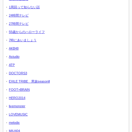
1周回って知らない話
24時間テレビ
27時間テレビ
55歳からのハローライフ
7時にあいましょう
AKB48
Astudio
ATP
DOCTORS3
EXILE TRIBE 男旅seasonⅡ
FOOT×BRAIN
HERO2014
livemonster
LOVEMUSIC
melodix
MIU404