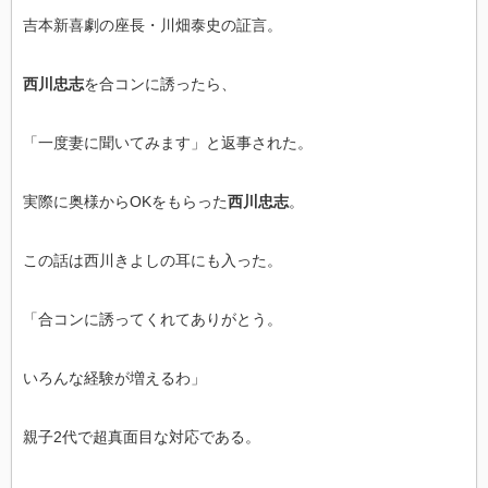
吉本新喜劇の座長・川畑泰史の証言。
西川忠志
を合コンに誘ったら、
「一度妻に聞いてみます」と返事された。
実際に奥様からOKをもらった
西川忠志
。
この話は西川きよしの耳にも入った。
「合コンに誘ってくれてありがとう。
いろんな経験が増えるわ」
親子2代で超真面目な対応である。