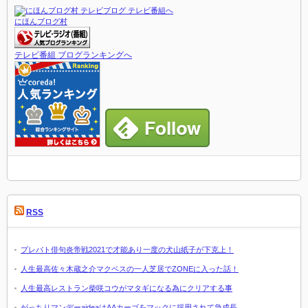
にほんブログ村
テレビ番組 ブログランキングへ
RSS
プレバト俳句炎帝戦2021で才能あり一度の犬山紙子が下克上！
人生最高佐々木蔵之介マクベスの一人芝居でZONEに入った話！
人生最高レストラン柴咲コウがマタギになる為にクリアする事
がっちりマンデーaideaはAAカーゴをマックに採用されて急成長