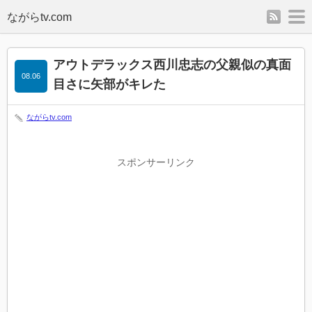
rss
m
アウトデラックス西川忠志の父親似の真面
08.06
目さに矢部がキレた
ながらtv.com
スポンサーリンク