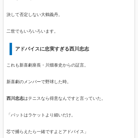
決して否定しない大鶴義丹。
二世でもいろいろいます。
アドバイスに忠実すぎる西川忠志
これも新喜劇座長・川畑泰史からの証言。
新喜劇のメンバーで野球した時。
西川忠志
はテニスなら得意なんですと言っていた。
「バットはラケットより細いだけ。
芯で捕らえたら一緒ですよとアドバイス」