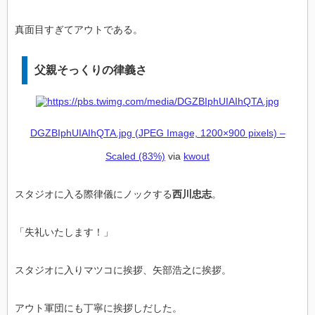
真面目すぎてアウトである。
父親そっくりの律義さ
DGZBIphUIAIhQTA.jpg (JPEG Image, 1200×900 pixels) –
Scaled (83%)
via
kwout
スタジオに入る際律儀にノックする
西川忠志
。
「失礼いたします！」
スタジオに入りマツコに挨拶、矢部浩之に挨拶。
アウト軍団にも丁寧に挨拶しだした。