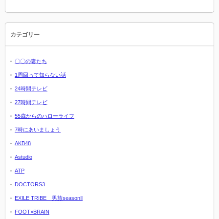
カテゴリー
〇〇の妻たち
1周回って知らない話
24時間テレビ
27時間テレビ
55歳からのハローライフ
7時にあいましょう
AKB48
Astudio
ATP
DOCTORS3
EXILE TRIBE 男旅seasonⅡ
FOOT×BRAIN