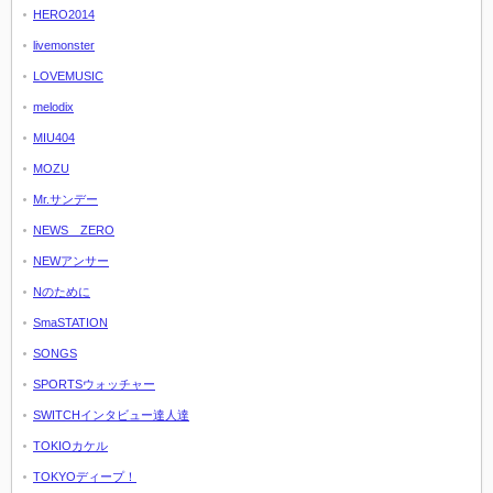
HERO2014
livemonster
LOVEMUSIC
melodix
MIU404
MOZU
Mr.サンデー
NEWS ZERO
NEWアンサー
Nのために
SmaSTATION
SONGS
SPORTSウォッチャー
SWITCHインタビュー達人達
TOKIOカケル
TOKYOディープ！