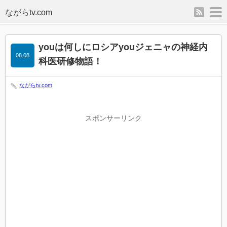
rss
m
youは何しにロシアyouジェニャの神経内
08.08
科医研修物語！
ながらtv.com
スポンサーリンク