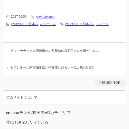
2017 08.08
ながらtv.com
youは何しに日本へ
,
バラエティ
youは何しに日本へ?
,
ジェニャ
アウトデラックス西川忠志の父親似の真面目さに矢部がキレ…
セブンルール阿部由希奈が作る流しのカレー話と8月の予定…
RETURN TOP
このサイトについて
seesaaテレビ/映画/DVDカテゴリで
常にTOP20 入っている