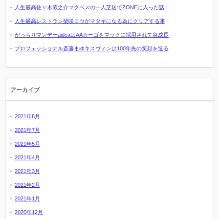
人生最高佐々木蔵之介マクベスの一人芝居でZONEに入った話！
人生最高レストラン柴咲コウがマタギになる為にクリアする事
がっちりマンデーaideaはAAカーゴをマックに採用されて急成長
プロフェッショナル斎藤まゆキスヴィンは100年先の笑顔を造る
アーカイブ
2021年8月
2021年7月
2021年5月
2021年4月
2021年3月
2021年2月
2021年1月
2020年12月