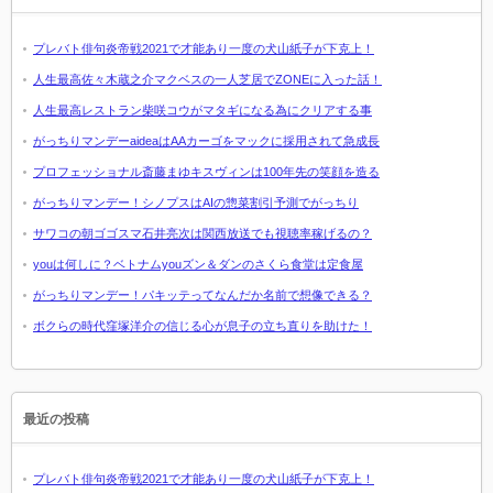
プレバト俳句炎帝戦2021で才能あり一度の犬山紙子が下克上！
人生最高佐々木蔵之介マクベスの一人芝居でZONEに入った話！
人生最高レストラン柴咲コウがマタギになる為にクリアする事
がっちりマンデーaideaはAAカーゴをマックに採用されて急成長
プロフェッショナル斎藤まゆキスヴィンは100年先の笑顔を造る
がっちりマンデー！シノプスはAIの惣菜割引予測でがっちり
サワコの朝ゴゴスマ石井亮次は関西放送でも視聴率稼げるの？
youは何しに？ベトナムyouズン＆ダンのさくら食堂は定食屋
がっちりマンデー！パキッテってなんだか名前で想像できる？
ボクらの時代窪塚洋介の信じる心が息子の立ち直りを助けた！
最近の投稿
プレバト俳句炎帝戦2021で才能あり一度の犬山紙子が下克上！