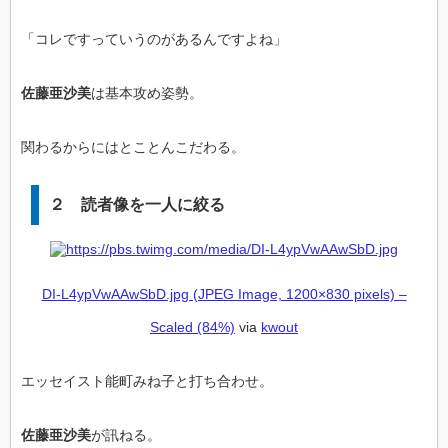
「コレですっていうのがあるんですよね」
佐藤亜沙美
は基本攻め姿勢。
関わるからにはとことんこだわる。
２ 読者像を一人に絞る
DI-L4ypVwAAwSbD.jpg (JPEG Image, 1200×830 pixels) –
Scaled (84%)
via
kwout
エッセイスト能町みね子と打ち合わせ。
佐藤亜沙美
が訊ねる。