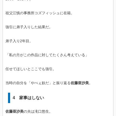
祖父江慎の事務所コズフィッシュに在籍。
強引に弟子入りした結果だ。
弟子入り2年目。
「私の方がこの作品に対してたくさん考えている」
任せてほしいとここでも強引。
当時の自分を「やべぇ奴だ」と振り返る
佐藤亜沙美
。
4 家事はしない
佐藤亜沙美
の夫は滝口悠生。