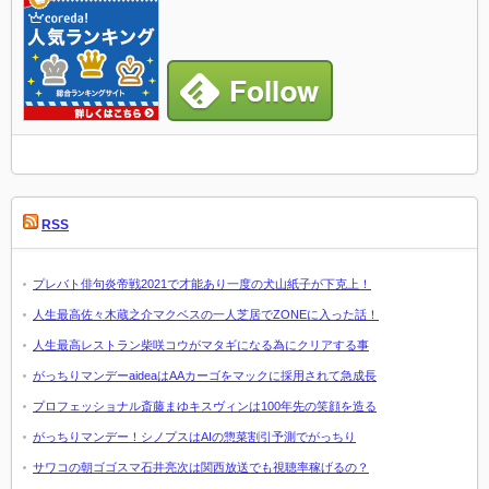
RSS
プレバト俳句炎帝戦2021で才能あり一度の犬山紙子が下克上！
人生最高佐々木蔵之介マクベスの一人芝居でZONEに入った話！
人生最高レストラン柴咲コウがマタギになる為にクリアする事
がっちりマンデーaideaはAAカーゴをマックに採用されて急成長
プロフェッショナル斎藤まゆキスヴィンは100年先の笑顔を造る
がっちりマンデー！シノプスはAIの惣菜割引予測でがっちり
サワコの朝ゴゴスマ石井亮次は関西放送でも視聴率稼げるの？