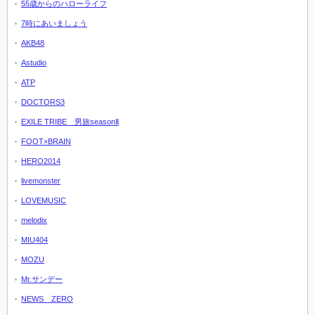
55歳からのハローライフ
7時にあいましょう
AKB48
Astudio
ATP
DOCTORS3
EXILE TRIBE 男旅seasonⅡ
FOOT×BRAIN
HERO2014
livemonster
LOVEMUSIC
melodix
MIU404
MOZU
Mr.サンデー
NEWS ZERO