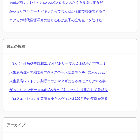
youは何しに？ベトナムyouズン＆ダンのさくら食堂は定食屋
がっちりマンデー！パキッテってなんだか名前で想像できる？
ボクらの時代窪塚洋介の信じる心が息子の立ち直りを助けた！
最近の投稿
プレバト俳句炎帝戦2021で才能あり一度の犬山紙子が下克上！
人生最高佐々木蔵之介マクベスの一人芝居でZONEに入った話！
人生最高レストラン柴咲コウがマタギになる為にクリアする事
がっちりマンデーaideaはAAカーゴをマックに採用されて急成長
プロフェッショナル斎藤まゆキスヴィンは100年先の笑顔を造る
アーカイブ