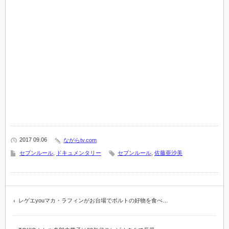
2017 09.06
ながらtv.com
セブンルール
,
ドキュメンタリー
セブンルール
,
佐藤亜沙美
レゲエyouマカ・ラフィンがお台場でボルトの好物を食べ…