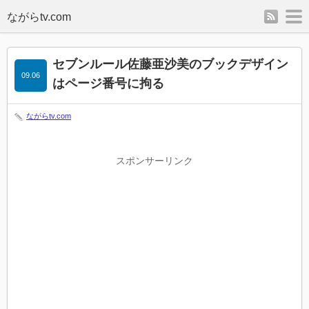
rss
m
セブンルール佐藤亜沙美のブックデザイン
09.06
はページ番号に拘る
ながらtv.com
スポンサーリンク