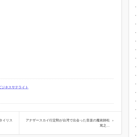
ビジネスサテライト
タイリス
アナザースカイ行定勲が台湾で出会った音楽の魔術師杜
篤之…