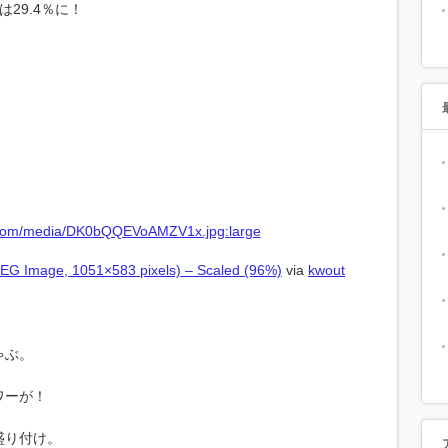
は29.4％に！
G Image, 1051×583 pixels) – Scaled (96%)
via
kwout
ゃぶ。
ワーが！
盛り付け。