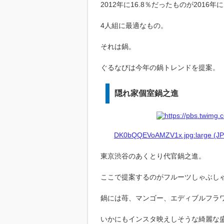
2012年に16.8％だったものが2016年に
4人組に最適なもの。
それは鍋。
ぐるなびは今年の鍋トレンドを提案。
隠れ家個室鍋之進
DK0bQQEVoAMZV1x.jpg:large (JPE
東京渋谷のあくとり代官鍋之進。
ここで提案するのがフルーツしゃぶし
鍋には苺、マンゴー、エディブルフラ
いかにもインスタ映えしそうな綺麗な