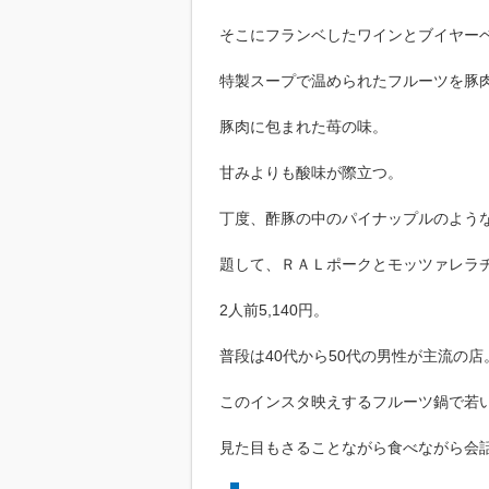
そこにフランベしたワインとブイヤー
特製スープで温められたフルーツを豚
豚肉に包まれた苺の味。
甘みよりも酸味が際立つ。
丁度、酢豚の中のパイナップルのよう
題して、ＲＡＬポークとモッツァレラ
2人前5,140円。
普段は40代から50代の男性が主流の店
このインスタ映えするフルーツ鍋で若
見た目もさることながら食べながら会