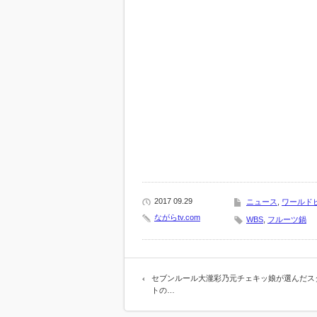
2017 09.29
ニュース
,
ワールド
ながらtv.com
WBS
,
フルーツ鍋
セブンルール大瀧彩乃元チェキッ娘が選んだス
トの…