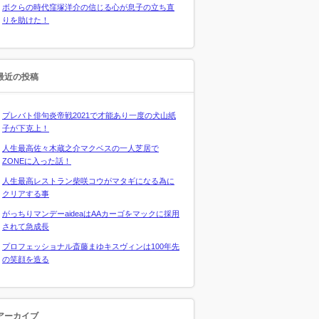
ボクらの時代窪塚洋介の信じる心が息子の立ち直
りを助けた！
最近の投稿
プレバト俳句炎帝戦2021で才能あり一度の犬山紙
子が下克上！
人生最高佐々木蔵之介マクベスの一人芝居で
ZONEに入った話！
人生最高レストラン柴咲コウがマタギになる為に
クリアする事
がっちりマンデーaideaはAAカーゴをマックに採用
されて急成長
プロフェッショナル斎藤まゆキスヴィンは100年先
の笑顔を造る
アーカイブ