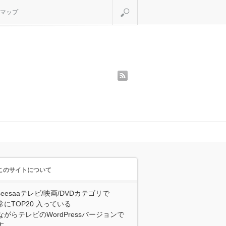
検索
マップ
rss
このサイトについて
seesaaテレビ/映画/DVDカテゴリで
常にTOP20 入っている
ながらテレビのWordPressバージョンで
す。