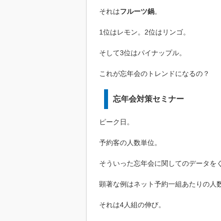
それは
フルーツ鍋
。
1位はレモン。2位はリンゴ。
そして3位はパイナップル。
これが忘年会のトレンドになるの？
忘年会対策セミナー
ピーク日。
予約客の人数単位。
そういった忘年会に関してのデータを
顕著な例はネット予約一組あたりの人
それは4人組の伸び。