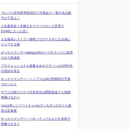
プレバト俳句炎帝戦2021で才能あり一度の犬山紙
子が下克上！
人生最高佐々木蔵之介マクベスの一人芝居で
ZONEに入った話！
人生最高レストラン柴咲コウがマタギになる為に
クリアする事
がっちりマンデーaideaはAAカーゴをマックに採用
されて急成長
プロフェッショナル斎藤まゆキスヴィンは100年先
の笑顔を造る
がっちりマンデー！シノプスはAIの惣菜割引予測
でがっちり
サワコの朝ゴゴスマ石井亮次は関西放送でも視聴
率稼げるの？
youは何しに？ベトナムyouズン＆ダンのさくら食
堂は定食屋
がっちりマンデー！パキッテってなんだか名前で
想像できる？