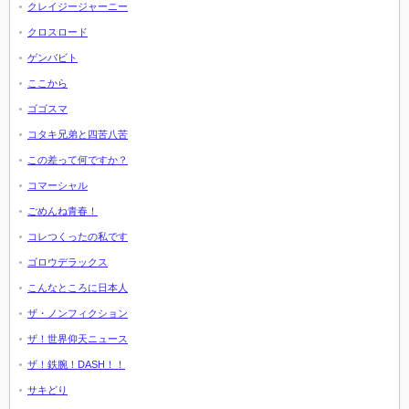
クレイジージャーニー
クロスロード
ゲンバビト
ここから
ゴゴスマ
コタキ兄弟と四苦八苦
この差って何ですか？
コマーシャル
ごめんね青春！
コレつくったの私です
ゴロウデラックス
こんなところに日本人
ザ・ノンフィクション
ザ！世界仰天ニュース
ザ！鉄腕！DASH！！
サキどり