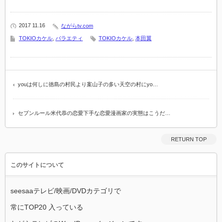
2017 11.16
ながらtv.com
TOKIOカケル
,
バラエティ
TOKIOカケル
,
本田翼
youは何しに徳島の村民より案山子の多い天空の村にyo…
セブンルール米代恭の恋愛下手な恋愛漫画家の実態はこうだ…
RETURN TOP
このサイトについて
seesaaテレビ/映画/DVDカテゴリで
常にTOP20 入っている