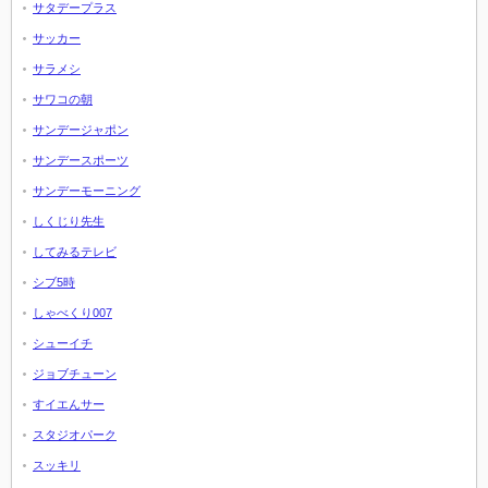
サタデープラス
サッカー
サラメシ
サワコの朝
サンデージャポン
サンデースポーツ
サンデーモーニング
しくじり先生
してみるテレビ
シブ5時
しゃべくり007
シューイチ
ジョブチューン
すイエんサー
スタジオパーク
スッキリ