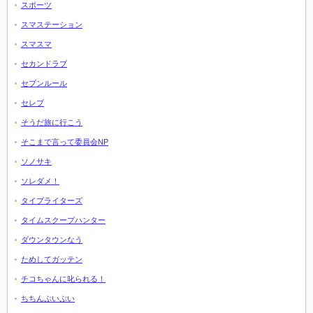
スポーツ
スマステーション
スマスマ
セカンドラブ
セブンルール
セレブ
そうだ旅に行こう
そこまで言って委員会NP
ソノサキ
ソレダメ！
タイプライターズ
タイムスクープハンター
ダウンタウンなう
ためしてガッテン
チコちゃんに叱られる！
ちちんぷいぷい