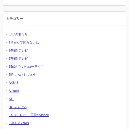
カテゴリー
〇〇の妻たち
1周回って知らない話
24時間テレビ
27時間テレビ
55歳からのハローライフ
7時にあいましょう
AKB48
Astudio
ATP
DOCTORS3
EXILE TRIBE 男旅seasonⅡ
FOOT×BRAIN