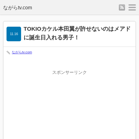
rss
m
TOKIOカケル本田翼が許せないのはメアド
11.16
に誕生日入れる男子！
ながらtv.com
スポンサーリンク