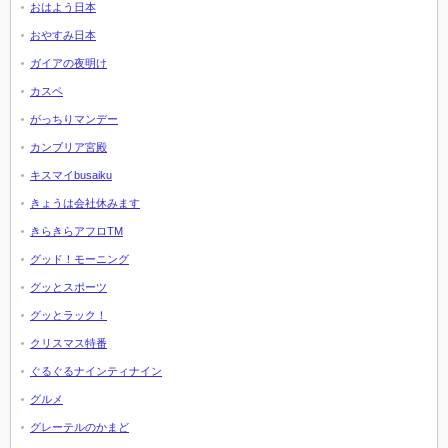
おはよう日本
おやすみ日本
ガイアの夜明け
カスペ
がっちりマンデー
カンブリア宮殿
キスマイbusaiku
きょうは会社休みます
きらきらアフロTM
グッド！モーニング
グッとスポーツ
グッとラック！
クリスマス特番
ぐるぐるナインティナイン
グルメ
グレーテルのかまど