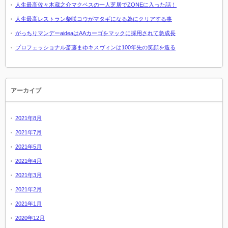
人生最高佐々木蔵之介マクベスの一人芝居でZONEに入った話！
人生最高レストラン柴咲コウがマタギになる為にクリアする事
がっちりマンデーaideaはAAカーゴをマックに採用されて急成長
プロフェッショナル斎藤まゆキスヴィンは100年先の笑顔を造る
アーカイブ
2021年8月
2021年7月
2021年5月
2021年4月
2021年3月
2021年2月
2021年1月
2020年12月