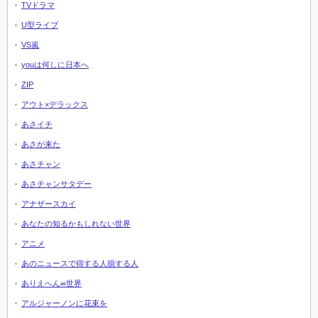
TVドラマ
U型ライブ
VS嵐
youは何しに日本へ
ZIP
アウト×デラックス
あさイチ
あさが来た
あさチャン
あさチャンサタデー
アナザースカイ
あなたの知るかもしれない世界
アニメ
あのニュースで得する人損する人
ありえへん∞世界
アルジャーノンに花束を