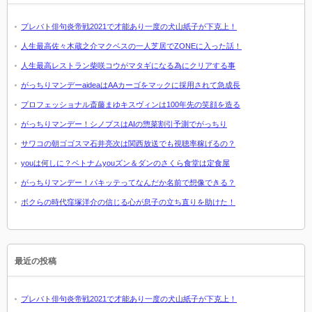
プレバト俳句炎帝戦2021で才能あり一度の犬山紙子が下克上！
人生最高佐々木蔵之介マクベスの一人芝居でZONEに入った話！
人生最高レストラン柴咲コウがマタギになる為にクリアする事
がっちりマンデーaideaはAAカーゴをマックに採用されて急成長
プロフェッショナル斎藤まゆキスヴィンは100年先の笑顔を造る
がっちりマンデー！シノプスはAIの惣菜割引予測でがっちり
サワコの朝ゴゴスマ石井亮次は関西放送でも視聴率稼げるの？
youは何しに？ベトナムyouズン＆ダンのさくら食堂は定食屋
がっちりマンデー！パキッテってなんだか名前で想像できる？
ボクらの時代窪塚洋介の信じる心が息子の立ち直りを助けた！
最近の投稿
プレバト俳句炎帝戦2021で才能あり一度の犬山紙子が下克上！