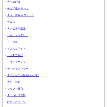
チマタの噺
チョイ住み in パリ
チョイ住み in ロンドン
テニス
テレビ未来遺産
ドキュメンタリー
とくダネ！
どさんこワイド
トットてれび
トリックハンター
ナイナイアンサー
ナイナイのお見合い大作戦
ナカイの窓
なないろ日和
ナニコレ珍百景
にじいろジーン