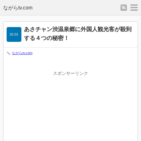
rss
m
あさチャン渋温泉郷に外国人観光客が殺到
02.01
する４つの秘密！
ながらtv.com
スポンサーリンク