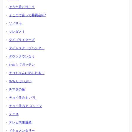
そうだ旅に行こう
そこまで言って委員会NP
ソノサキ
ソレダメ！
タイプライターズ
タイムスクープハンター
ダウンタウンなう
ためしてガッテン
チコちゃんに叱られる！
ちちんぷいぷい
チマタの噺
チョイ住み in パリ
チョイ住み in ロンドン
テニス
テレビ未来遺産
ドキュメンタリー