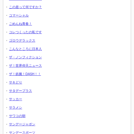
この差って何ですか？
コマーシャル
ごめんね青春！
コレつくったの私です
ゴロウデラックス
こんなところに日本人
ザ・ノンフィクション
ザ！世界仰天ニュース
ザ！鉄腕！DASH！！
サキどり
サタデープラス
サッカー
サラメシ
サワコの朝
サンデージャポン
サンデースポーツ