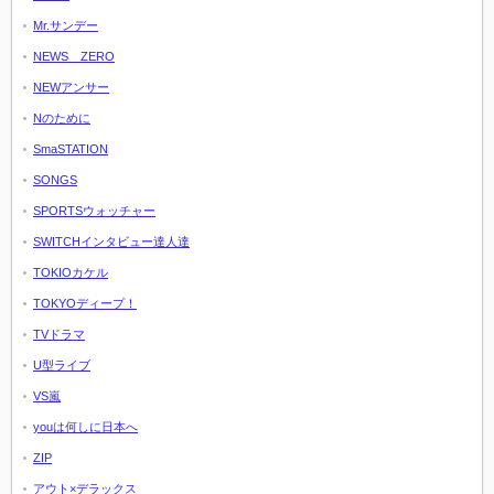
Mr.サンデー
NEWS ZERO
NEWアンサー
Nのために
SmaSTATION
SONGS
SPORTSウォッチャー
SWITCHインタビュー達人達
TOKIOカケル
TOKYOディープ！
TVドラマ
U型ライブ
VS嵐
youは何しに日本へ
ZIP
アウト×デラックス