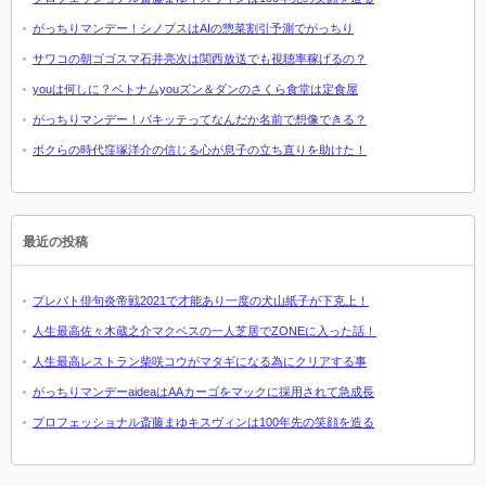
がっちりマンデー！シノプスはAIの惣菜割引予測でがっちり
サワコの朝ゴゴスマ石井亮次は関西放送でも視聴率稼げるの？
youは何しに？ベトナムyouズン＆ダンのさくら食堂は定食屋
がっちりマンデー！パキッテってなんだか名前で想像できる？
ボクらの時代窪塚洋介の信じる心が息子の立ち直りを助けた！
最近の投稿
プレバト俳句炎帝戦2021で才能あり一度の犬山紙子が下克上！
人生最高佐々木蔵之介マクベスの一人芝居でZONEに入った話！
人生最高レストラン柴咲コウがマタギになる為にクリアする事
がっちりマンデーaideaはAAカーゴをマックに採用されて急成長
プロフェッショナル斎藤まゆキスヴィンは100年先の笑顔を造る