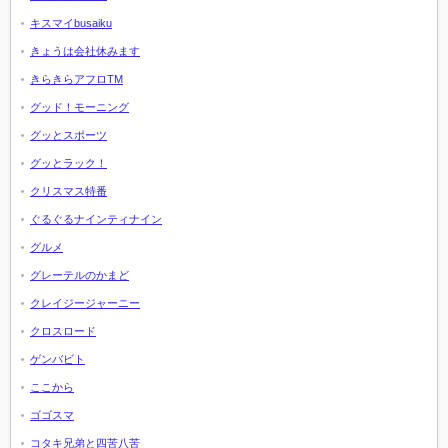
キスマイbusaiku
きょうは会社休みます
きらきらアフロTM
グッド！モーニング
グッとスポーツ
グッとラック！
クリスマス特番
ぐるぐるナインティナイン
グルメ
グレーテルのかまど
クレイジージャーニー
クロスロード
ゲンバビト
ここから
ゴゴスマ
コタキ兄弟と四苦八苦