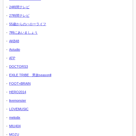
24時間テレビ
27時間テレビ
55歳からのハローライフ
7時にあいましょう
AKB48
Astudio
ATP
DOCTORS3
EXILE TRIBE 男旅seasonⅡ
FOOT×BRAIN
HERO2014
livemonster
LOVEMUSIC
melodix
MIU404
MOZU