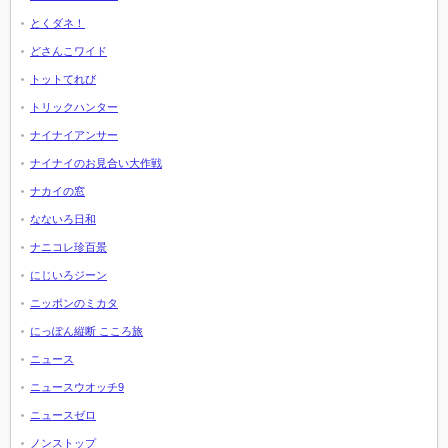
とくダネ！
どさんこワイド
トットてれび
トリックハンター
ナイナイアンサー
ナイナイのお見合い大作戦
ナカイの窓
なないろ日和
ナニコレ珍百景
にじいろジーン
ニッポンのミカタ
にっぽん縦断 こころ旅
ニュース
ニュースウオッチ9
ニュースゼロ
ノンストップ