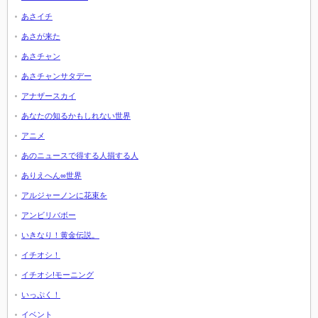
あさイチ
あさが来た
あさチャン
あさチャンサタデー
アナザースカイ
あなたの知るかもしれない世界
アニメ
あのニュースで得する人損する人
ありえへん∞世界
アルジャーノンに花束を
アンビリバボー
いきなり！黄金伝説。
イチオシ！
イチオシ!モーニング
いっぷく！
イベント