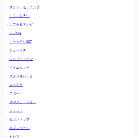
サンデーモーニング
しくじり先生
してみるテレビ
シブ5時
しゃべくり007
シューイチ
ジョブチューン
すイエんサー
スタジオパーク
スッキリ
スポーツ
スマステーション
スマスマ
セカンドラブ
セブンルール
セレブ