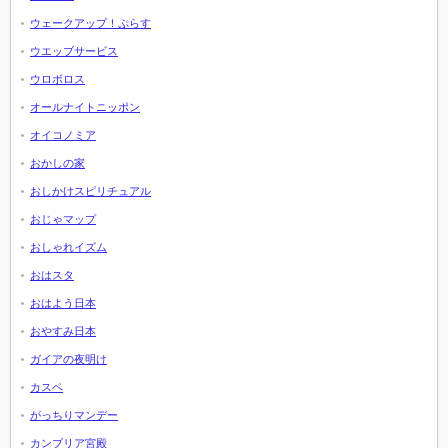
ウェークアップ！ぷらす
ウエッブサービス
ウロボロス
オールナイトニッポン
オイコノミア
おかしの家
おしかけスピリチュアル
おじゃマップ
おしゃれイズム
おはスタ
おはよう日本
おやすみ日本
ガイアの夜明け
カスペ
がっちりマンデー
カンブリア宮殿