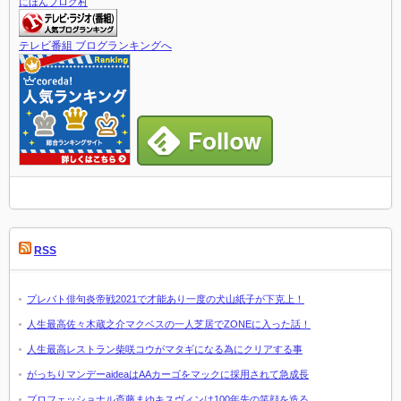
にほんブログ村
テレビ番組 ブログランキングへ
RSS
プレバト俳句炎帝戦2021で才能あり一度の犬山紙子が下克上！
人生最高佐々木蔵之介マクベスの一人芝居でZONEに入った話！
人生最高レストラン柴咲コウがマタギになる為にクリアする事
がっちりマンデーaideaはAAカーゴをマックに採用されて急成長
プロフェッショナル斎藤まゆキスヴィンは100年先の笑顔を造る