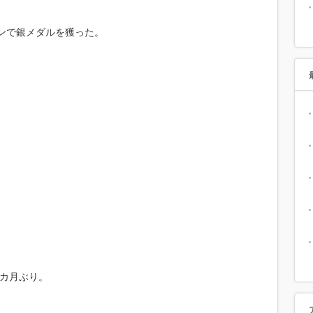
リンで銀メダルを獲った。
3カ月ぶり。