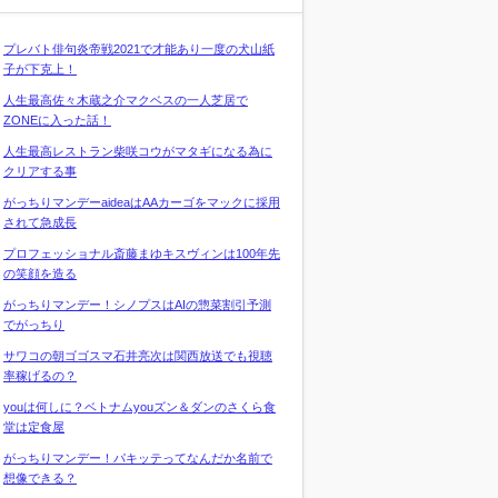
プレバト俳句炎帝戦2021で才能あり一度の犬山紙
子が下克上！
人生最高佐々木蔵之介マクベスの一人芝居で
ZONEに入った話！
人生最高レストラン柴咲コウがマタギになる為に
クリアする事
がっちりマンデーaideaはAAカーゴをマックに採用
されて急成長
プロフェッショナル斎藤まゆキスヴィンは100年先
の笑顔を造る
がっちりマンデー！シノプスはAIの惣菜割引予測
でがっちり
サワコの朝ゴゴスマ石井亮次は関西放送でも視聴
率稼げるの？
youは何しに？ベトナムyouズン＆ダンのさくら食
堂は定食屋
がっちりマンデー！パキッテってなんだか名前で
想像できる？