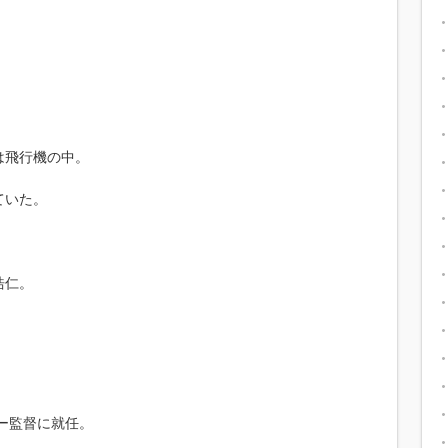
は飛行機の中。
ていた。
浩仁。
ケー監督に就任。