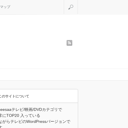
検索
マップ
rss
このサイトについて
seesaaテレビ/映画/DVDカテゴリで
常にTOP20 入っている
ながらテレビのWordPressバージョンで
す。