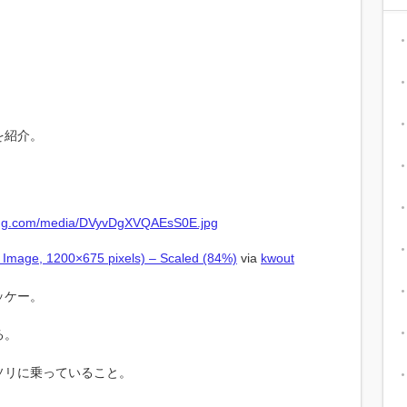
を紹介。
mage, 1200×675 pixels) – Scaled (84%)
via
kwout
ッケー。
る。
ソリに乗っていること。