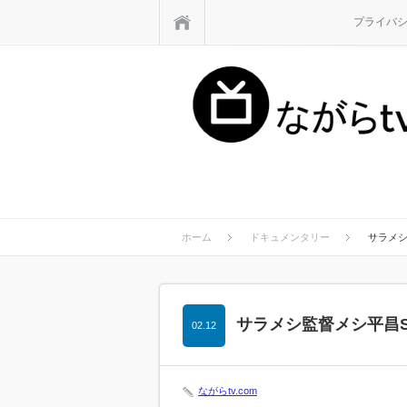
ホーム
プライバ
ホーム
ドキュメンタリー
サラメシ
サラメシ監督メシ平昌
02.12
ながらtv.com