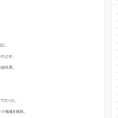
。
浩仁。
いたとか。
の会社員。
いてだった。
ック地域を統括。