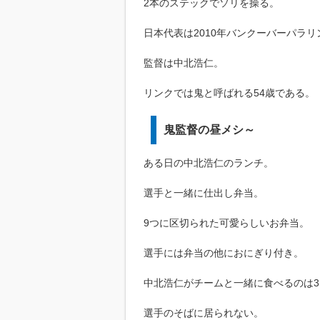
2本のステックでソリを操る。
日本代表は2010年バンクーバーパラ
監督は中北浩仁。
リンクでは鬼と呼ばれる54歳である。
鬼監督の昼メシ～
ある日の中北浩仁のランチ。
選手と一緒に仕出し弁当。
9つに区切られた可愛らしいお弁当。
選手には弁当の他におにぎり付き。
中北浩仁がチームと一緒に食べるのは
選手のそばに居られない。