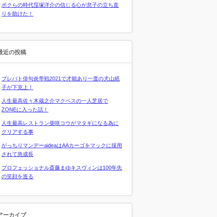
ボクらの時代窪塚洋介の信じる心が息子の立ち直
りを助けた！
最近の投稿
プレバト俳句炎帝戦2021で才能あり一度の犬山紙
子が下克上！
人生最高佐々木蔵之介マクベスの一人芝居で
ZONEに入った話！
人生最高レストラン柴咲コウがマタギになる為に
クリアする事
がっちりマンデーaideaはAAカーゴをマックに採用
されて急成長
プロフェッショナル斎藤まゆキスヴィンは100年先
の笑顔を造る
アーカイブ