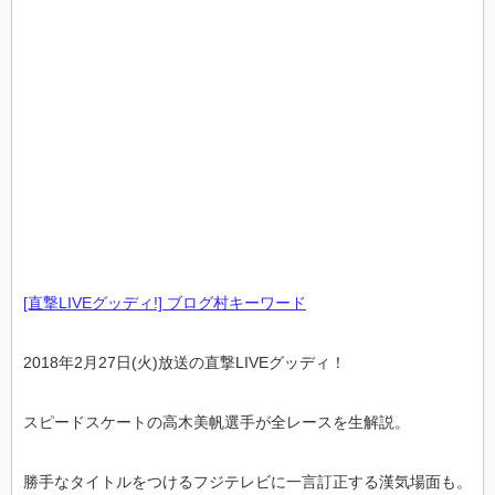
[直撃LIVEグッディ!] ブログ村キーワード
2018年2月27日(火)放送の直撃LIVEグッディ！
スピードスケートの高木美帆選手が全レースを生解説。
勝手なタイトルをつけるフジテレビに一言訂正する漢気場面も。