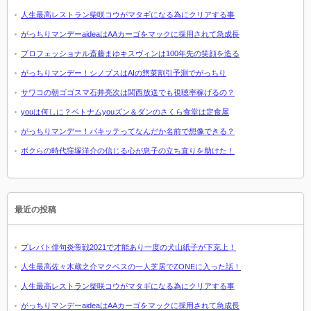
人生最高レストラン柴咲コウがマタギになる為にクリアする事
がっちりマンデーaideaはAAカーゴをマックに採用されて急成長
プロフェッショナル斎藤まゆキスヴィンは100年先の笑顔を造る
がっちりマンデー！シノプスはAIの惣菜割引予測でがっちり
サワコの朝ゴゴスマ石井亮次は関西放送でも視聴率稼げるの？
youは何しに？ベトナムyouズン＆ダンのさくら食堂は定食屋
がっちりマンデー！パキッテってなんだか名前で想像できる？
ボクらの時代窪塚洋介の信じる心が息子の立ち直りを助けた！
最近の投稿
プレバト俳句炎帝戦2021で才能あり一度の犬山紙子が下克上！
人生最高佐々木蔵之介マクベスの一人芝居でZONEに入った話！
人生最高レストラン柴咲コウがマタギになる為にクリアする事
がっちりマンデーaideaはAAカーゴをマックに採用されて急成長