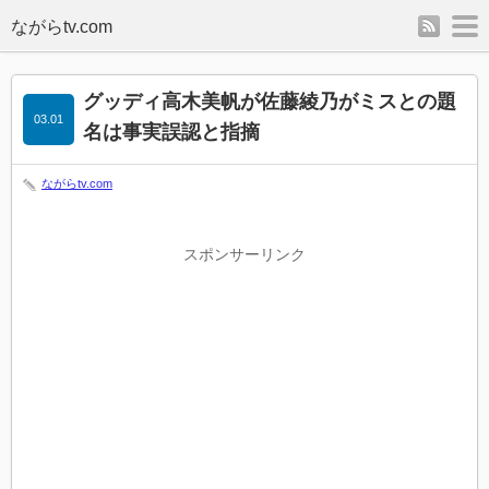
rss
m
グッディ高木美帆が佐藤綾乃がミスとの題
03.01
名は事実誤認と指摘
ながらtv.com
スポンサーリンク