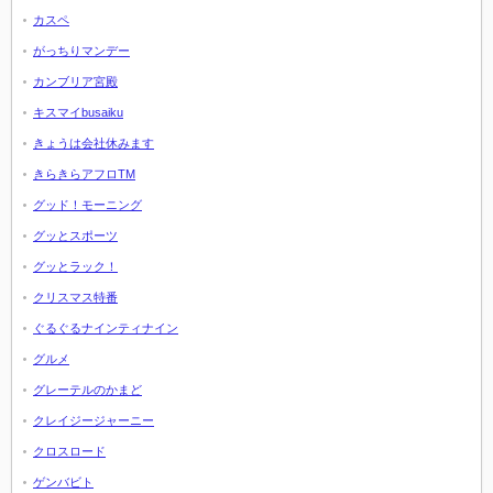
カスペ
がっちりマンデー
カンブリア宮殿
キスマイbusaiku
きょうは会社休みます
きらきらアフロTM
グッド！モーニング
グッとスポーツ
グッとラック！
クリスマス特番
ぐるぐるナインティナイン
グルメ
グレーテルのかまど
クレイジージャーニー
クロスロード
ゲンバビト