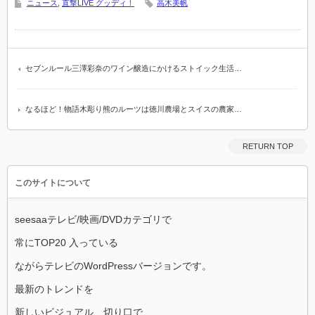
ニュース
,
直撃LIVE グッディ！
高木美帆
セブンルール三澤彩奈のワイン醸造にかけるストイック生活…
なるほど！物語木彫り熊のルーツは徳川農場とスイスの農家…
RETURN TOP
このサイトについて
seesaaテレビ/映画/DVDカテゴリで
常にTOP20 入っている
ながらテレビのWordPressバージョンです。
最新のトレンドを
新しいビジュアル、切り口で