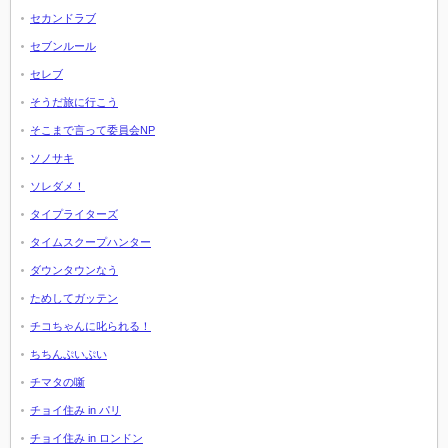
セカンドラブ
セブンルール
セレブ
そうだ旅に行こう
そこまで言って委員会NP
ソノサキ
ソレダメ！
タイプライターズ
タイムスクープハンター
ダウンタウンなう
ためしてガッテン
チコちゃんに叱られる！
ちちんぷいぷい
チマタの噺
チョイ住み in パリ
チョイ住み in ロンドン