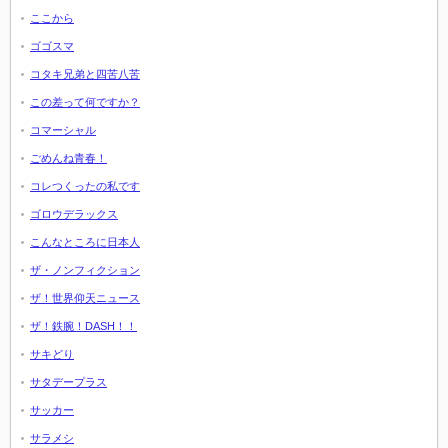
ここから
ゴゴスマ
コタキ兄弟と四苦八苦
この差って何ですか？
コマーシャル
ごめんね青春！
コレつくったの私です
ゴロウデラックス
こんなところに日本人
ザ・ノンフィクション
ザ！世界仰天ニュース
ザ！鉄腕！DASH！！
サキどり
サタデープラス
サッカー
サラメシ