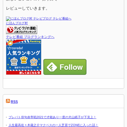
レビューしていきます。
にほんブログ村
テレビ番組 ブログランキングへ
RSS
プレバト俳句炎帝戦2021で才能あり一度の犬山紙子が下克上！
人生最高佐々木蔵之介マクベスの一人芝居でZONEに入った話！