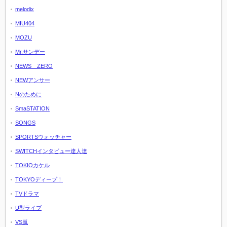
melodix
MIU404
MOZU
Mr.サンデー
NEWS ZERO
NEWアンサー
Nのために
SmaSTATION
SONGS
SPORTSウォッチャー
SWITCHインタビュー達人達
TOKIOカケル
TOKYOディープ！
TVドラマ
U型ライブ
VS嵐