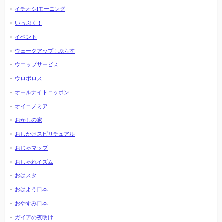
イチオシ!モーニング
いっぷく！
イベント
ウェークアップ！ぷらす
ウエッブサービス
ウロボロス
オールナイトニッポン
オイコノミア
おかしの家
おしかけスピリチュアル
おじゃマップ
おしゃれイズム
おはスタ
おはよう日本
おやすみ日本
ガイアの夜明け