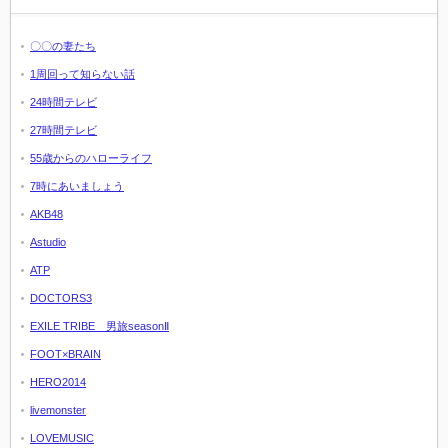
〇〇の妻たち
1周回って知らない話
24時間テレビ
27時間テレビ
55歳からのハローライフ
7時にあいましょう
AKB48
Astudio
ATP
DOCTORS3
EXILE TRIBE 男旅seasonⅡ
FOOT×BRAIN
HERO2014
livemonster
LOVEMUSIC