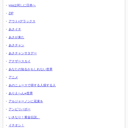
youは何しに日本へ
ZIP
アウト×デラックス
あさイチ
あさが来た
あさチャン
あさチャンサタデー
アナザースカイ
あなたの知るかもしれない世界
アニメ
あのニュースで得する人損する人
ありえへん∞世界
アルジャーノンに花束を
アンビリバボー
いきなり！黄金伝説。
イチオシ！