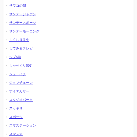
サワコの朝
サンデージャポン
サンデースポーツ
サンデーモーニング
しくじり先生
してみるテレビ
シブ5時
しゃべくり007
シューイチ
ジョブチューン
すイエんサー
スタジオパーク
スッキリ
スポーツ
スマステーション
スマスマ