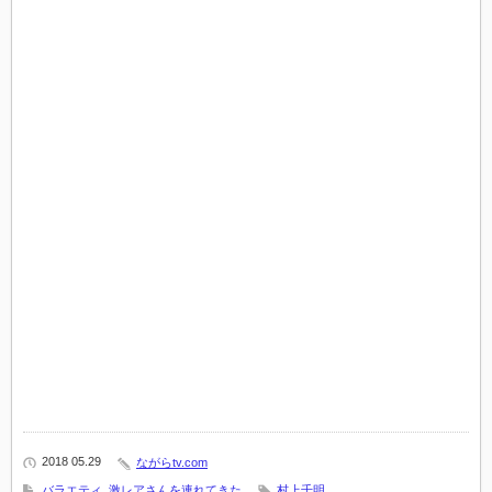
2018 05.29
ながらtv.com
バラエティ
,
激レアさんを連れてきた
村上千明