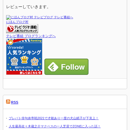
レビューしていきます。
にほんブログ村
テレビ番組 ブログランキングへ
RSS
プレバト俳句炎帝戦2021で才能あり一度の犬山紙子が下克上！
人生最高佐々木蔵之介マクベスの一人芝居でZONEに入った話！