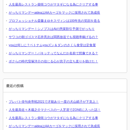
人生最高レストラン柴咲コウがマタギになる為にクリアする事
がっちりマンデーaideaはAAカーゴをマックに採用されて急成長
プロフェッショナル斎藤まゆキスヴィンは100年先の笑顔を造る
がっちりマンデー！シノプスはAIの惣菜割引予測でがっちり
サワコの朝ゴゴスマ石井亮次は関西放送でも視聴率稼げるの？
youは何しに？ベトナムyouズン＆ダンのさくら食堂は定食屋
がっちりマンデー！パキッテってなんだか名前で想像できる？
ボクらの時代窪塚洋介の信じる心が息子の立ち直りを助けた！
最近の投稿
プレバト俳句炎帝戦2021で才能あり一度の犬山紙子が下克上！
人生最高佐々木蔵之介マクベスの一人芝居でZONEに入った話！
人生最高レストラン柴咲コウがマタギになる為にクリアする事
がっちりマンデーaideaはAAカーゴをマックに採用されて急成長