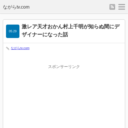
rss
m
激レア天才おかん村上千明が知らぬ間にデ
05.29
ザイナーになった話
ながらtv.com
スポンサーリンク