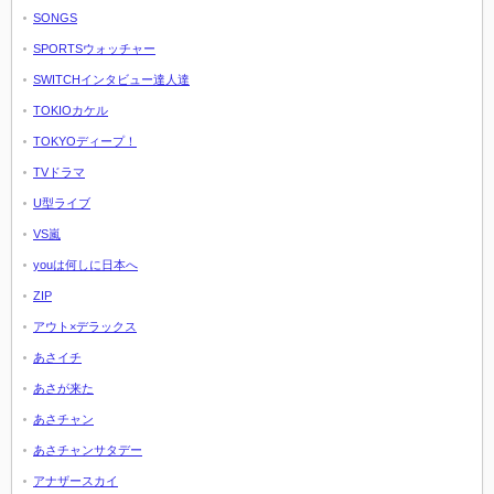
SONGS
SPORTSウォッチャー
SWITCHインタビュー達人達
TOKIOカケル
TOKYOディープ！
TVドラマ
U型ライブ
VS嵐
youは何しに日本へ
ZIP
アウト×デラックス
あさイチ
あさが来た
あさチャン
あさチャンサタデー
アナザースカイ