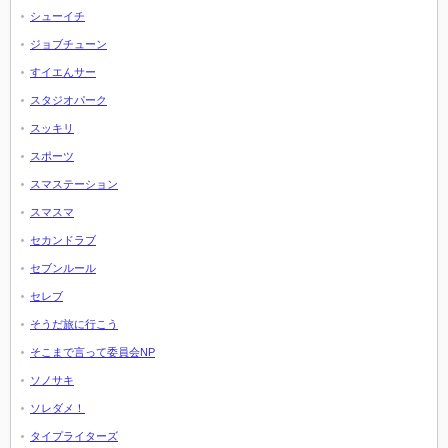
シューイチ
ジョブチューン
すイエんサー
スタジオパーク
スッキリ
スポーツ
スマステーション
スマスマ
セカンドラブ
セブンルール
セレブ
そうだ旅に行こう
そこまで言って委員会NP
ソノサキ
ソレダメ！
タイプライターズ