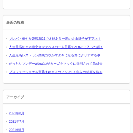
最近の投稿
プレバト俳句炎帝戦2021で才能あり一度の犬山紙子が下克上！
人生最高佐々木蔵之介マクベスの一人芝居でZONEに入った話！
人生最高レストラン柴咲コウがマタギになる為にクリアする事
がっちりマンデーaideaはAAカーゴをマックに採用されて急成長
プロフェッショナル斎藤まゆキスヴィンは100年先の笑顔を造る
アーカイブ
2021年8月
2021年7月
2021年5月