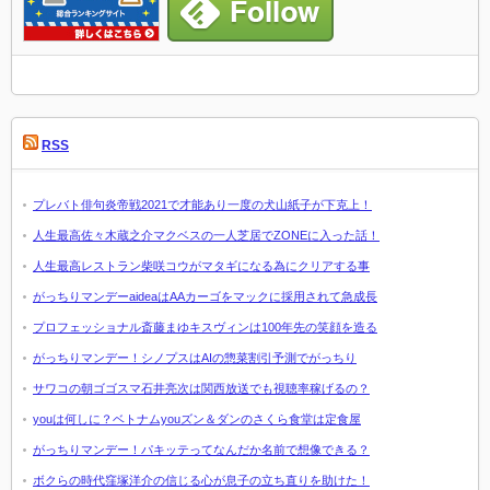
RSS
プレバト俳句炎帝戦2021で才能あり一度の犬山紙子が下克上！
人生最高佐々木蔵之介マクベスの一人芝居でZONEに入った話！
人生最高レストラン柴咲コウがマタギになる為にクリアする事
がっちりマンデーaideaはAAカーゴをマックに採用されて急成長
プロフェッショナル斎藤まゆキスヴィンは100年先の笑顔を造る
がっちりマンデー！シノプスはAIの惣菜割引予測でがっちり
サワコの朝ゴゴスマ石井亮次は関西放送でも視聴率稼げるの？
youは何しに？ベトナムyouズン＆ダンのさくら食堂は定食屋
がっちりマンデー！パキッテってなんだか名前で想像できる？
ボクらの時代窪塚洋介の信じる心が息子の立ち直りを助けた！