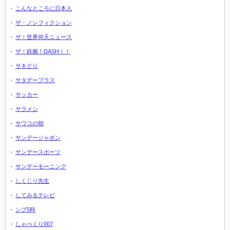
こんなところに日本人
ザ・ノンフィクション
ザ！世界仰天ニュース
ザ！鉄腕！DASH！！
サキどり
サタデープラス
サッカー
サラメシ
サワコの朝
サンデージャポン
サンデースポーツ
サンデーモーニング
しくじり先生
してみるテレビ
シブ5時
しゃべくり007