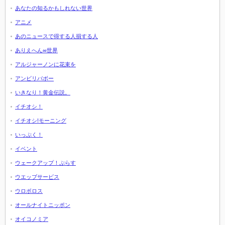
あなたの知るかもしれない世界
アニメ
あのニュースで得する人損する人
ありえへん∞世界
アルジャーノンに花束を
アンビリバボー
いきなり！黄金伝説。
イチオシ！
イチオシ!モーニング
いっぷく！
イベント
ウェークアップ！ぷらす
ウエッブサービス
ウロボロス
オールナイトニッポン
オイコノミア