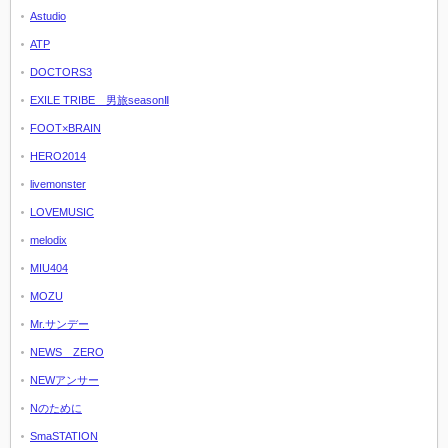
Astudio
ATP
DOCTORS3
EXILE TRIBE 男旅seasonⅡ
FOOT×BRAIN
HERO2014
livemonster
LOVEMUSIC
melodix
MIU404
MOZU
Mr.サンデー
NEWS ZERO
NEWアンサー
Nのために
SmaSTATION