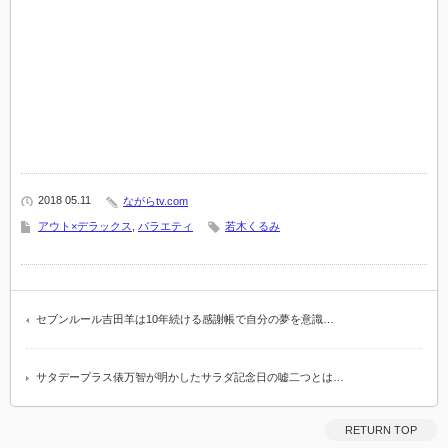
2018 05.11
ながらtv.com
アウト×デラックス
,
バラエティ
若木くるみ
セブンルール吉田羊は10年続ける感謝帳で自分の夢を意識…
サタデープラス俵万智が明かしたサラダ記念日の嘘二つとは…
RETURN TOP