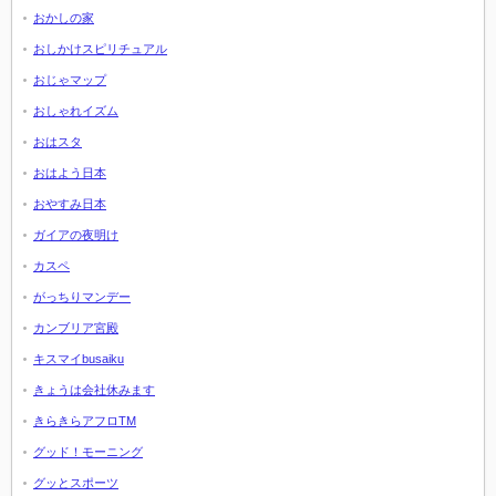
おかしの家
おしかけスピリチュアル
おじゃマップ
おしゃれイズム
おはスタ
おはよう日本
おやすみ日本
ガイアの夜明け
カスペ
がっちりマンデー
カンブリア宮殿
キスマイbusaiku
きょうは会社休みます
きらきらアフロTM
グッド！モーニング
グッとスポーツ