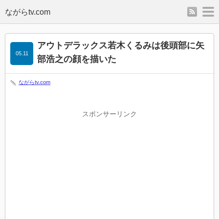
rss
m
アウトデラックス若木くるみは後頭部に矢
05.11
部浩之の顔を描いた
ながらtv.com
スポンサーリンク