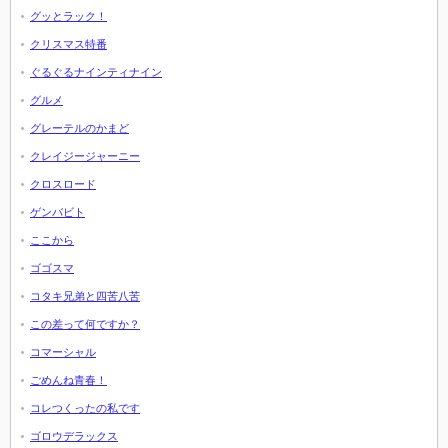
グッとラック！
クリスマス特番
ぐるぐるナインティナイン
グルメ
グレーテルのかまど
クレイジージャーニー
クロスロード
ゲンバビト
ここから
ゴゴスマ
コタキ兄弟と四苦八苦
この差って何ですか？
コマーシャル
ごめんね青春！
コレつくったの私です
ゴロウデラックス