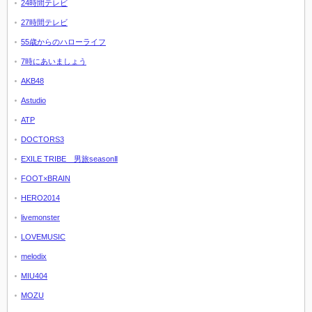
24時間テレビ
27時間テレビ
55歳からのハローライフ
7時にあいましょう
AKB48
Astudio
ATP
DOCTORS3
EXILE TRIBE 男旅seasonⅡ
FOOT×BRAIN
HERO2014
livemonster
LOVEMUSIC
melodix
MIU404
MOZU