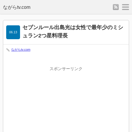
rss
m
セブンルール出島光は女性で最年少のミシ
06.13
ュラン2つ星料理長
ながらtv.com
スポンサーリンク