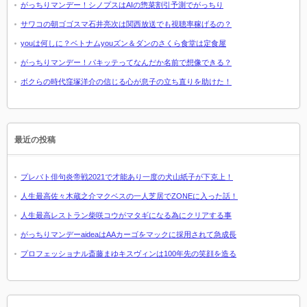
がっちりマンデー！シノプスはAIの惣菜割引予測でがっちり
サワコの朝ゴゴスマ石井亮次は関西放送でも視聴率稼げるの？
youは何しに？ベトナムyouズン＆ダンのさくら食堂は定食屋
がっちりマンデー！パキッテってなんだか名前で想像できる？
ボクらの時代窪塚洋介の信じる心が息子の立ち直りを助けた！
最近の投稿
プレバト俳句炎帝戦2021で才能あり一度の犬山紙子が下克上！
人生最高佐々木蔵之介マクベスの一人芝居でZONEに入った話！
人生最高レストラン柴咲コウがマタギになる為にクリアする事
がっちりマンデーaideaはAAカーゴをマックに採用されて急成長
プロフェッショナル斎藤まゆキスヴィンは100年先の笑顔を造る