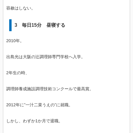
容赦はしない。
3 毎日15分 昼寝する
2010年。
出島光は大阪の辻調理師専門学校へ入学。
2年生の時、
調理師養成施設調理技術コンクールで最高賞。
2012年に”一汁二菜うえの”に就職。
しかし、わずか1か月で退職。