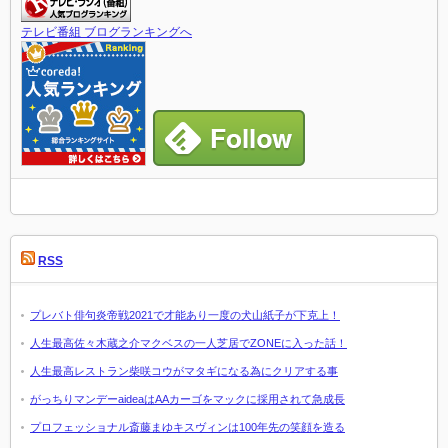
テレビ番組 ブログランキングへ
RSS
プレバト俳句炎帝戦2021で才能あり一度の犬山紙子が下克上！
人生最高佐々木蔵之介マクベスの一人芝居でZONEに入った話！
人生最高レストラン柴咲コウがマタギになる為にクリアする事
がっちりマンデーaideaはAAカーゴをマックに採用されて急成長
プロフェッショナル斎藤まゆキスヴィンは100年先の笑顔を造る