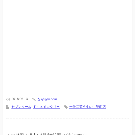
2018 06.13
ながらtv.com
セブンルール
,
ドキュメンタリー
一汁二菜うえの 箕面店
youは何しに日本へ？所持金122円のメキシコyouに…