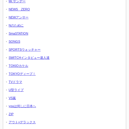
Mr.サンデー
NEWS ZERO
NEWアンサー
Nのために
SmaSTATION
SONGS
SPORTSウォッチャー
SWITCHインタビュー達人達
TOKIOカケル
TOKYOディープ！
TVドラマ
U型ライブ
VS嵐
youは何しに日本へ
ZIP
アウト×デラックス