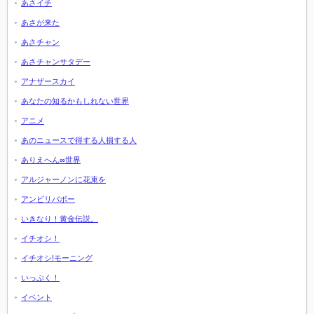
あさイチ
あさが来た
あさチャン
あさチャンサタデー
アナザースカイ
あなたの知るかもしれない世界
アニメ
あのニュースで得する人損する人
ありえへん∞世界
アルジャーノンに花束を
アンビリバボー
いきなり！黄金伝説。
イチオシ！
イチオシ!モーニング
いっぷく！
イベント