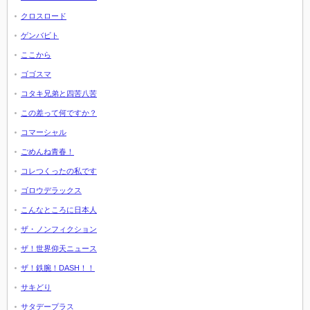
クロスロード
ゲンバビト
ここから
ゴゴスマ
コタキ兄弟と四苦八苦
この差って何ですか？
コマーシャル
ごめんね青春！
コレつくったの私です
ゴロウデラックス
こんなところに日本人
ザ・ノンフィクション
ザ！世界仰天ニュース
ザ！鉄腕！DASH！！
サキどり
サタデープラス