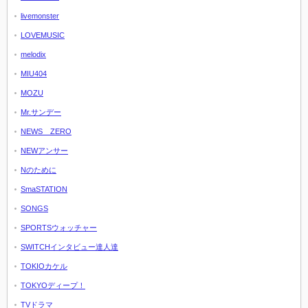
livemonster
LOVEMUSIC
melodix
MIU404
MOZU
Mr.サンデー
NEWS ZERO
NEWアンサー
Nのために
SmaSTATION
SONGS
SPORTSウォッチャー
SWITCHインタビュー達人達
TOKIOカケル
TOKYOディープ！
TVドラマ