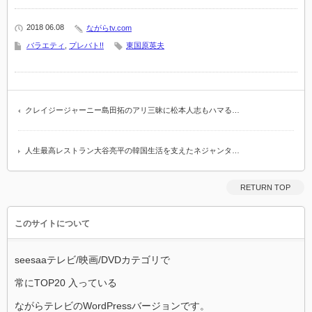
2018 06.08
ながらtv.com
バラエティ
,
プレバト!!
東国原英夫
クレイジージャーニー島田拓のアリ三昧に松本人志もハマる…
人生最高レストラン大谷亮平の韓国生活を支えたネジャンタ…
RETURN TOP
このサイトについて
seesaaテレビ/映画/DVDカテゴリで
常にTOP20 入っている
ながらテレビのWordPressバージョンです。