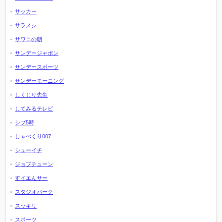
サッカー
サラメシ
サワコの朝
サンデージャポン
サンデースポーツ
サンデーモーニング
しくじり先生
してみるテレビ
シブ5時
しゃべくり007
シューイチ
ジョブチューン
すイエんサー
スタジオパーク
スッキリ
スポーツ