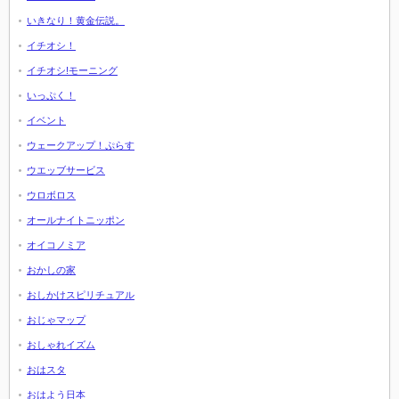
いきなり！黄金伝説。
イチオシ！
イチオシ!モーニング
いっぷく！
イベント
ウェークアップ！ぷらす
ウエッブサービス
ウロボロス
オールナイトニッポン
オイコノミア
おかしの家
おしかけスピリチュアル
おじゃマップ
おしゃれイズム
おはスタ
おはよう日本