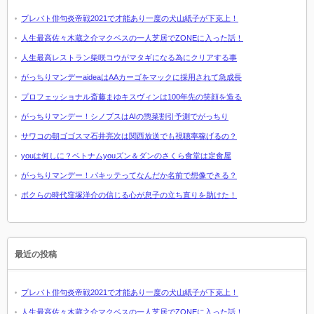
プレバト俳句炎帝戦2021で才能あり一度の犬山紙子が下克上！
人生最高佐々木蔵之介マクベスの一人芝居でZONEに入った話！
人生最高レストラン柴咲コウがマタギになる為にクリアする事
がっちりマンデーaideaはAAカーゴをマックに採用されて急成長
プロフェッショナル斎藤まゆキスヴィンは100年先の笑顔を造る
がっちりマンデー！シノプスはAIの惣菜割引予測でがっちり
サワコの朝ゴゴスマ石井亮次は関西放送でも視聴率稼げるの？
youは何しに？ベトナムyouズン＆ダンのさくら食堂は定食屋
がっちりマンデー！パキッテってなんだか名前で想像できる？
ボクらの時代窪塚洋介の信じる心が息子の立ち直りを助けた！
最近の投稿
プレバト俳句炎帝戦2021で才能あり一度の犬山紙子が下克上！
人生最高佐々木蔵之介マクベスの一人芝居でZONEに入った話！