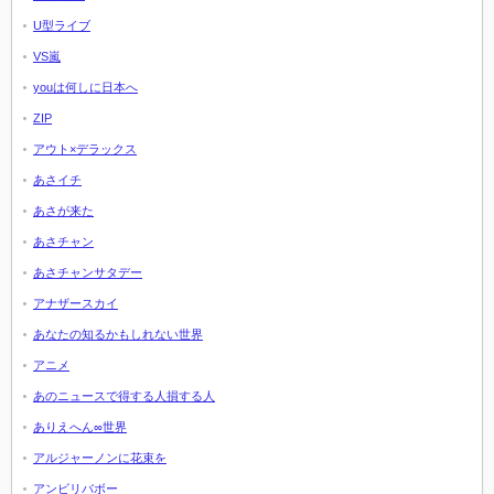
U型ライブ
VS嵐
youは何しに日本へ
ZIP
アウト×デラックス
あさイチ
あさが来た
あさチャン
あさチャンサタデー
アナザースカイ
あなたの知るかもしれない世界
アニメ
あのニュースで得する人損する人
ありえへん∞世界
アルジャーノンに花束を
アンビリバボー