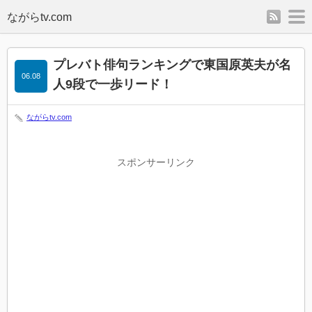
rss
m
プレバト俳句ランキングで東国原英夫が名
06.08
人9段で一歩リード！
ながらtv.com
スポンサーリンク