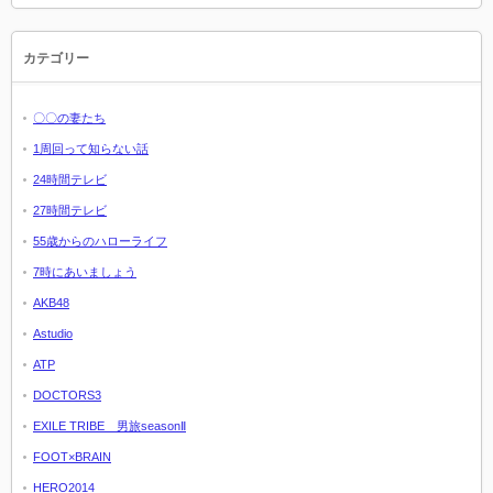
カテゴリー
〇〇の妻たち
1周回って知らない話
24時間テレビ
27時間テレビ
55歳からのハローライフ
7時にあいましょう
AKB48
Astudio
ATP
DOCTORS3
EXILE TRIBE 男旅seasonⅡ
FOOT×BRAIN
HERO2014