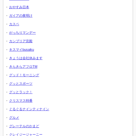
おやすみ日本
ガイアの夜明け
カスペ
がっちりマンデー
カンブリア宮殿
キスマイbusaiku
きょうは会社休みます
きらきらアフロTM
グッド！モーニング
グッとスポーツ
グッとラック！
クリスマス特番
ぐるぐるナインティナイン
グルメ
グレーテルのかまど
クレイジージャーニー