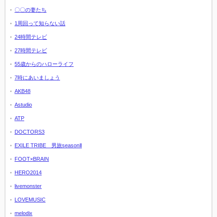
〇〇の妻たち
1周回って知らない話
24時間テレビ
27時間テレビ
55歳からのハローライフ
7時にあいましょう
AKB48
Astudio
ATP
DOCTORS3
EXILE TRIBE 男旅seasonⅡ
FOOT×BRAIN
HERO2014
livemonster
LOVEMUSIC
melodix