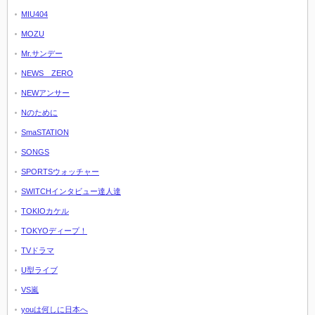
MIU404
MOZU
Mr.サンデー
NEWS ZERO
NEWアンサー
Nのために
SmaSTATION
SONGS
SPORTSウォッチャー
SWITCHインタビュー達人達
TOKIOカケル
TOKYOディープ！
TVドラマ
U型ライブ
VS嵐
youは何しに日本へ