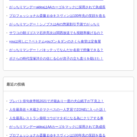
がっちりマンデーaideaはAAカーゴをマックに採用されて急成長
プロフェッショナル斎藤まゆキスヴィンは100年先の笑顔を造る
がっちりマンデー！シノプスはAIの惣菜割引予測でがっちり
サワコの朝ゴゴスマ石井亮次は関西放送でも視聴率稼げるの？
youは何しに？ベトナムyouズン＆ダンのさくら食堂は定食屋
がっちりマンデー！パキッテってなんだか名前で想像できる？
ボクらの時代窪塚洋介の信じる心が息子の立ち直りを助けた！
最近の投稿
プレバト俳句炎帝戦2021で才能あり一度の犬山紙子が下克上！
人生最高佐々木蔵之介マクベスの一人芝居でZONEに入った話！
人生最高レストラン柴咲コウがマタギになる為にクリアする事
がっちりマンデーaideaはAAカーゴをマックに採用されて急成長
プロフェッショナル斎藤まゆキスヴィンは100年先の笑顔を造る