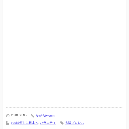
2018 06.05
ながらtv.com
youは何しに日本へ
,
バラエティ
大阪プロレス