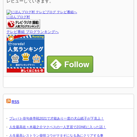
レビューしていきます。
にほんブログ村
テレビ番組 ブログランキングへ
RSS
プレバト俳句炎帝戦2021で才能あり一度の犬山紙子が下克上！
人生最高佐々木蔵之介マクベスの一人芝居でZONEに入った話！
人生最高レストラン柴咲コウがマタギになる為にクリアする事