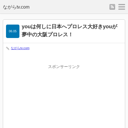
rss
m
youは何しに日本へプロレス大好きyouが
06.05
夢中の大阪プロレス！
ながらtv.com
スポンサーリンク