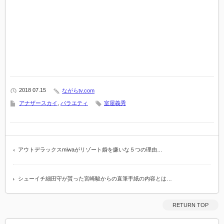
2018 07.15
ながらtv.com
アナザースカイ
,
バラエティ
室屋義秀
アウトデラックスmiwaがリゾート婚を嫌いな５つの理由…
シューイチ細田守が貰った宮崎駿からの直筆手紙の内容とは…
RETURN TOP