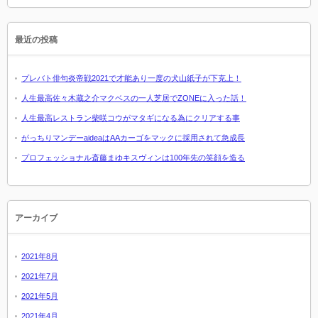
最近の投稿
プレバト俳句炎帝戦2021で才能あり一度の犬山紙子が下克上！
人生最高佐々木蔵之介マクベスの一人芝居でZONEに入った話！
人生最高レストラン柴咲コウがマタギになる為にクリアする事
がっちりマンデーaideaはAAカーゴをマックに採用されて急成長
プロフェッショナル斎藤まゆキスヴィンは100年先の笑顔を造る
アーカイブ
2021年8月
2021年7月
2021年5月
2021年4月