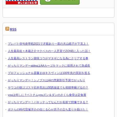
RSS
プレバト俳句炎帝戦2021で才能あり一度の犬山紙子が下克上！
人生最高佐々木蔵之介マクベスの一人芝居でZONEに入った話！
人生最高レストラン柴咲コウがマタギになる為にクリアする事
がっちりマンデーaideaはAAカーゴをマックに採用されて急成長
プロフェッショナル斎藤まゆキスヴィンは100年先の笑顔を造る
がっちりマンデー！シノプスはAIの惣菜割引予測でがっちり
サワコの朝ゴゴスマ石井亮次は関西放送でも視聴率稼げるの？
youは何しに？ベトナムyouズン＆ダンのさくら食堂は定食屋
がっちりマンデー！パキッテってなんだか名前で想像できる？
ボクらの時代窪塚洋介の信じる心が息子の立ち直りを助けた！