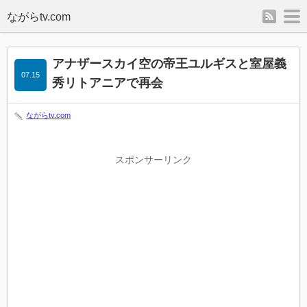
rss
m
アナザースカイ空の帝王ユルギスと室屋義
07.15
秀リトアニアで再会
ながらtv.com
スポンサーリンク