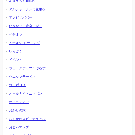
ありえへん∞世界
アルジャーノンに花束を
アンビリバボー
いきなり！黄金伝説。
イチオシ！
イチオシ!モーニング
いっぷく！
イベント
ウェークアップ！ぷらす
ウエッブサービス
ウロボロス
オールナイトニッポン
オイコノミア
おかしの家
おしかけスピリチュアル
おじゃマップ