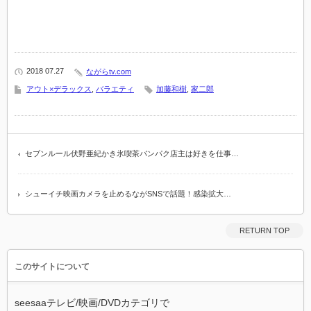
2018 07.27
ながらtv.com
アウト×デラックス
,
バラエティ
加藤和樹
,
家二郎
セブンルール伏野亜紀かき氷喫茶バンパク店主は好きを仕事…
シューイチ映画カメラを止めるながSNSで話題！感染拡大…
RETURN TOP
このサイトについて
seesaaテレビ/映画/DVDカテゴリで