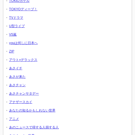
TOKIOカケル
TOKYOディープ！
TVドラマ
U型ライブ
VS嵐
youは何しに日本へ
ZIP
アウト×デラックス
あさイチ
あさが来た
あさチャン
あさチャンサタデー
アナザースカイ
あなたの知るかもしれない世界
アニメ
あのニュースで得する人損する人