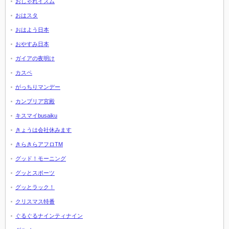
おしゃれイズム
おはスタ
おはよう日本
おやすみ日本
ガイアの夜明け
カスペ
がっちりマンデー
カンブリア宮殿
キスマイbusaiku
きょうは会社休みます
きらきらアフロTM
グッド！モーニング
グッとスポーツ
グッとラック！
クリスマス特番
ぐるぐるナインティナイン