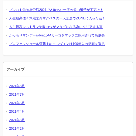
プレバト俳句炎帝戦2021で才能あり一度の犬山紙子が下克上！
人生最高佐々木蔵之介マクベスの一人芝居でZONEに入った話！
人生最高レストラン柴咲コウがマタギになる為にクリアする事
がっちりマンデーaideaはAAカーゴをマックに採用されて急成長
プロフェッショナル斎藤まゆキスヴィンは100年先の笑顔を造る
アーカイブ
2021年8月
2021年7月
2021年5月
2021年4月
2021年3月
2021年2月