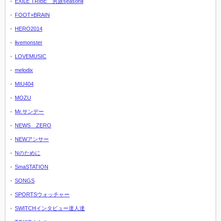
EXILE TRIBE 男旅seasonⅡ
FOOT×BRAIN
HERO2014
livemonster
LOVEMUSIC
melodix
MIU404
MOZU
Mr.サンデー
NEWS ZERO
NEWアンサー
Nのために
SmaSTATION
SONGS
SPORTSウォッチャー
SWITCHインタビュー達人達