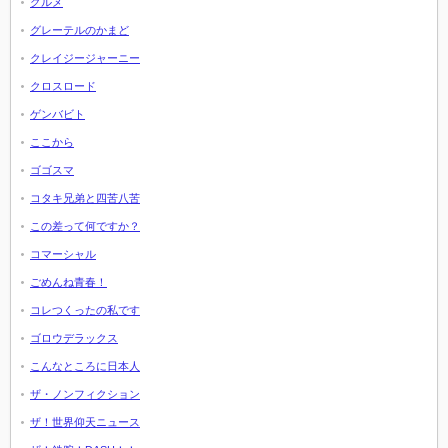
グルメ
グレーテルのかまど
クレイジージャーニー
クロスロード
ゲンバビト
ここから
ゴゴスマ
コタキ兄弟と四苦八苦
この差って何ですか？
コマーシャル
ごめんね青春！
コレつくったの私です
ゴロウデラックス
こんなところに日本人
ザ・ノンフィクション
ザ！世界仰天ニュース