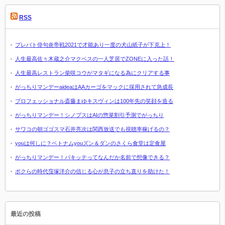
RSS
プレバト俳句炎帝戦2021で才能あり一度の犬山紙子が下克上！
人生最高佐々木蔵之介マクベスの一人芝居でZONEに入った話！
人生最高レストラン柴咲コウがマタギになる為にクリアする事
がっちりマンデーaideaはAAカーゴをマックに採用されて急成長
プロフェッショナル斎藤まゆキスヴィンは100年先の笑顔を造る
がっちりマンデー！シノプスはAIの惣菜割引予測でがっちり
サワコの朝ゴゴスマ石井亮次は関西放送でも視聴率稼げるの？
youは何しに？ベトナムyouズン＆ダンのさくら食堂は定食屋
がっちりマンデー！パキッテってなんだか名前で想像できる？
ボクらの時代窪塚洋介の信じる心が息子の立ち直りを助けた！
最近の投稿