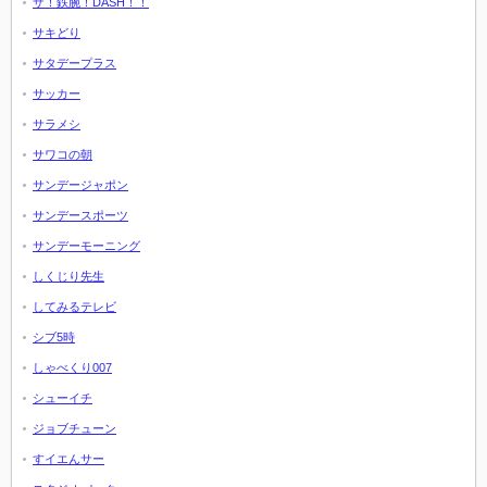
ザ！鉄腕！DASH！！
サキどり
サタデープラス
サッカー
サラメシ
サワコの朝
サンデージャポン
サンデースポーツ
サンデーモーニング
しくじり先生
してみるテレビ
シブ5時
しゃべくり007
シューイチ
ジョブチューン
すイエんサー