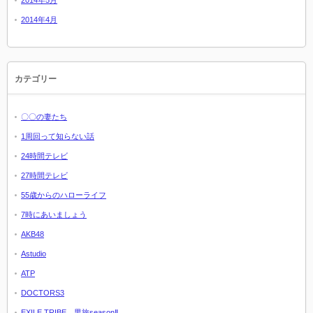
2014年4月
カテゴリー
〇〇の妻たち
1周回って知らない話
24時間テレビ
27時間テレビ
55歳からのハローライフ
7時にあいましょう
AKB48
Astudio
ATP
DOCTORS3
EXILE TRIBE 男旅seasonⅡ