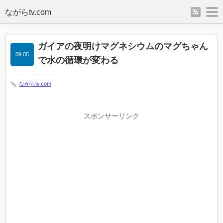
rss
m
ガイアの夜明けマグネシウムのマグちゃん
09.05
で水の循環が変わる
ながらtv.com
スポンサーリンク