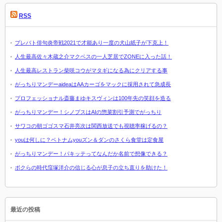
RSS
プレバト俳句炎帝戦2021で才能あり一度の犬山紙子が下克上！
人生最高佐々木蔵之介マクベスの一人芝居でZONEに入った話！
人生最高レストラン柴咲コウがマタギになる為にクリアする事
がっちりマンデーaideaはAAカーゴをマックに採用されて急成長
プロフェッショナル斎藤まゆキスヴィンは100年先の笑顔を造る
がっちりマンデー！シノプスはAIの惣菜割引予測でがっちり
サワコの朝ゴゴスマ石井亮次は関西放送でも視聴率稼げるの？
youは何しに？ベトナムyouズン＆ダンのさくら食堂は定食屋
がっちりマンデー！パキッテってなんだか名前で想像できる？
ボクらの時代窪塚洋介の信じる心が息子の立ち直りを助けた！
最近の投稿