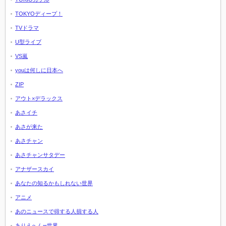
TOKYOディープ！
TVドラマ
U型ライブ
VS嵐
youは何しに日本へ
ZIP
アウト×デラックス
あさイチ
あさが来た
あさチャン
あさチャンサタデー
アナザースカイ
あなたの知るかもしれない世界
アニメ
あのニュースで得する人損する人
ありえへん∞世界