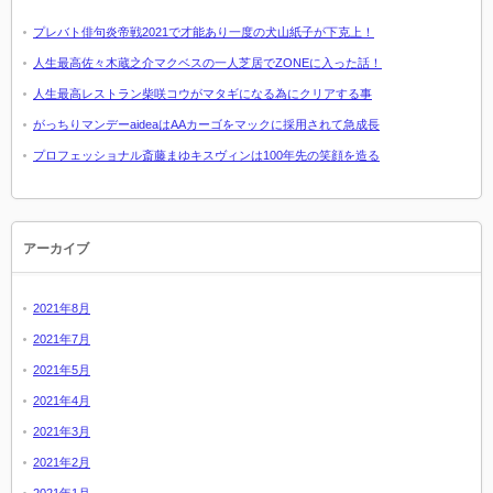
プレバト俳句炎帝戦2021で才能あり一度の犬山紙子が下克上！
人生最高佐々木蔵之介マクベスの一人芝居でZONEに入った話！
人生最高レストラン柴咲コウがマタギになる為にクリアする事
がっちりマンデーaideaはAAカーゴをマックに採用されて急成長
プロフェッショナル斎藤まゆキスヴィンは100年先の笑顔を造る
アーカイブ
2021年8月
2021年7月
2021年5月
2021年4月
2021年3月
2021年2月
2021年1月