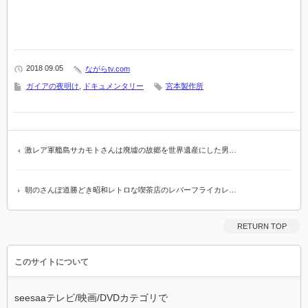
2018 09.05
ながらtv.com
ガイアの夜明け
,
ドキュメンタリー
宮本製作所
激レア軍艦島サカモトさんは廃墟の故郷を世界遺産にした男…
朝のさんぽ道勝どき昭和レトロな喫茶店のレバーフライカレ…
RETURN TOP
このサイトについて
seesaaテレビ/映画/DVDカテゴリで