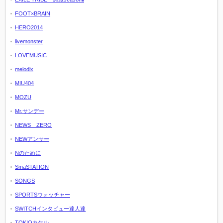
FOOT×BRAIN
HERO2014
livemonster
LOVEMUSIC
melodix
MIU404
MOZU
Mr.サンデー
NEWS ZERO
NEWアンサー
Nのために
SmaSTATION
SONGS
SPORTSウォッチャー
SWITCHインタビュー達人達
TOKIOカケル