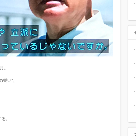
月。
の誓い”。
する。