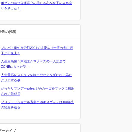
ボクらの時代窪塚洋介の信じる心が息子の立ち直
りを助けた！
最近の投稿
プレバト俳句炎帝戦2021で才能あり一度の犬山紙
子が下克上！
人生最高佐々木蔵之介マクベスの一人芝居で
ZONEに入った話！
人生最高レストラン柴咲コウがマタギになる為に
クリアする事
がっちりマンデーaideaはAAカーゴをマックに採用
されて急成長
プロフェッショナル斎藤まゆキスヴィンは100年先
の笑顔を造る
アーカイブ