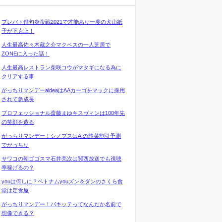
プレバト俳句炎帝戦2021で才能あり一度の犬山紙
子が下克上！
人生最高佐々木蔵之介マクベスの一人芝居で
ZONEに入った話！
人生最高レストラン柴咲コウがマタギになる為に
クリアする事
がっちりマンデーaideaはAAカーゴをマックに採用
されて急成長
プロフェッショナル斎藤まゆキスヴィンは100年先
の笑顔を造る
がっちりマンデー！シノプスはAIの惣菜割引予測
でがっちり
サワコの朝ゴゴスマ石井亮次は関西放送でも視聴
率稼げるの？
youは何しに？ベトナムyouズン＆ダンのさくら食
堂は定食屋
がっちりマンデー！パキッテってなんだか名前で
想像できる？