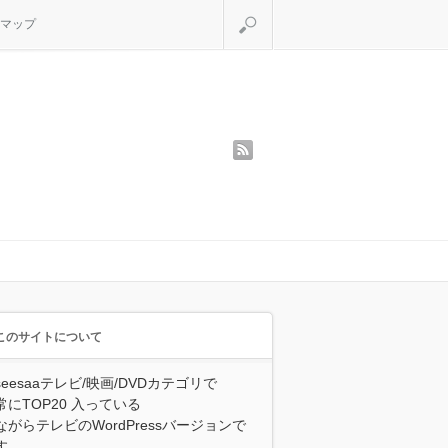
検索
マップ
rss
このサイトについて
seesaaテレビ/映画/DVDカテゴリで
常にTOP20 入っている
ながらテレビのWordPressバージョンで
す。