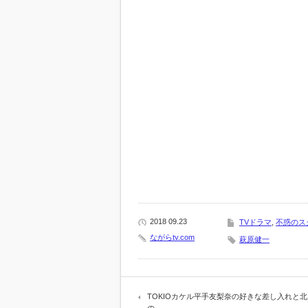
2018 09.23
TVドラマ
,
不惑のス
ながらtv.com
萩原健一
TOKIOカケル平手友梨奈の好きな差し入れと
の…