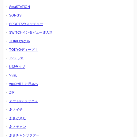
SmaSTATION
SONGS
SPORTSウォッチャー
SWITCHインタビュー達人達
TOKIOカケル
TOKYOディープ！
TVドラマ
U型ライブ
VS嵐
youは何しに日本へ
ZIP
アウト×デラックス
あさイチ
あさが来た
あさチャン
あさチャンサタデー