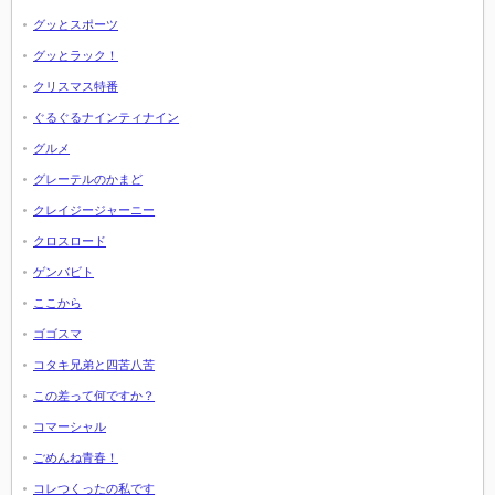
グッとスポーツ
グッとラック！
クリスマス特番
ぐるぐるナインティナイン
グルメ
グレーテルのかまど
クレイジージャーニー
クロスロード
ゲンバビト
ここから
ゴゴスマ
コタキ兄弟と四苦八苦
この差って何ですか？
コマーシャル
ごめんね青春！
コレつくったの私です