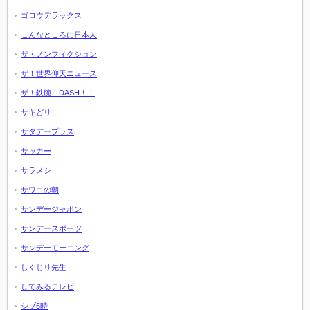
ゴロウデラックス
こんなところに日本人
ザ・ノンフィクション
ザ！世界仰天ニュース
ザ！鉄腕！DASH！！
サキどり
サタデープラス
サッカー
サラメシ
サワコの朝
サンデージャポン
サンデースポーツ
サンデーモーニング
しくじり先生
してみるテレビ
シブ5時