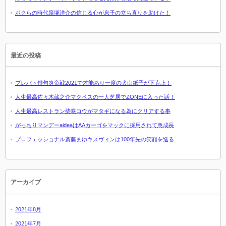
ボクらの時代窪塚洋介の信じる心が息子の立ち直りを助けた！
最近の投稿
プレバト俳句炎帝戦2021で才能あり一度の犬山紙子が下克上！
人生最高佐々木蔵之介マクベスの一人芝居でZONEに入った話！
人生最高レストラン柴咲コウがマタギになる為にクリアする事
がっちりマンデーaideaはAAカーゴをマックに採用されて急成長
プロフェッショナル斎藤まゆキスヴィンは100年先の笑顔を造る
アーカイブ
2021年8月
2021年7月