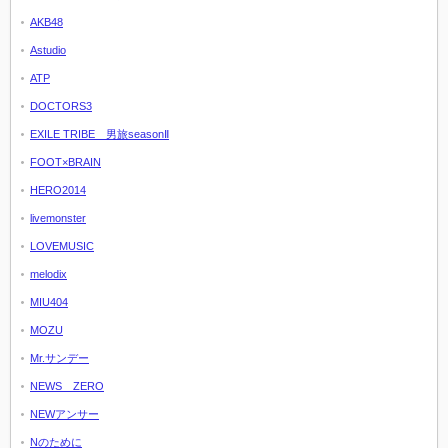
AKB48
Astudio
ATP
DOCTORS3
EXILE TRIBE 男旅seasonⅡ
FOOT×BRAIN
HERO2014
livemonster
LOVEMUSIC
melodix
MIU404
MOZU
Mr.サンデー
NEWS ZERO
NEWアンサー
Nのために