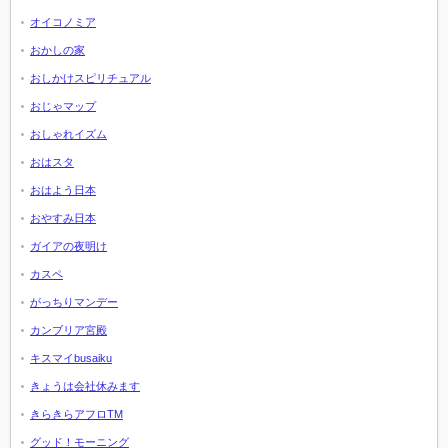
オイコノミア
おかしの家
おしかけスピリチュアル
おじゃマップ
おしゃれイズム
おはスタ
おはよう日本
おやすみ日本
ガイアの夜明け
カスペ
がっちりマンデー
カンブリア宮殿
キスマイbusaiku
きょうは会社休みます
きらきらアフロTM
グッド！モーニング