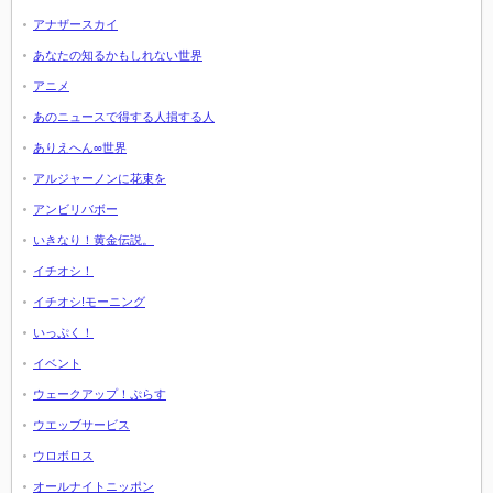
アナザースカイ
あなたの知るかもしれない世界
アニメ
あのニュースで得する人損する人
ありえへん∞世界
アルジャーノンに花束を
アンビリバボー
いきなり！黄金伝説。
イチオシ！
イチオシ!モーニング
いっぷく！
イベント
ウェークアップ！ぷらす
ウエッブサービス
ウロボロス
オールナイトニッポン