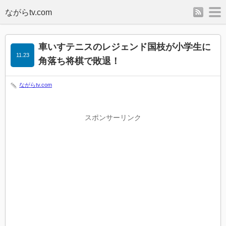
rss
m
車いすテニスのレジェンド国枝が小学生に
11.23
角落ち将棋で敗退！
ながらtv.com
スポンサーリンク