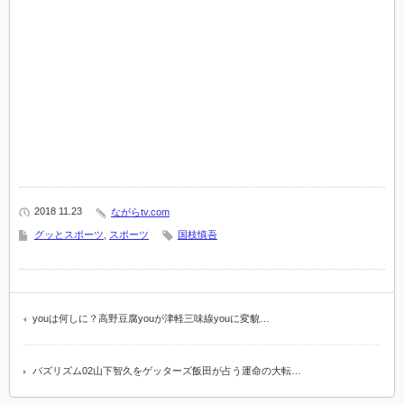
2018 11.23
ながらtv.com
グッとスポーツ
,
スポーツ
国枝慎吾
youは何しに？高野豆腐youが津軽三味線youに変貌…
バズリズム02山下智久をゲッターズ飯田が占う運命の大転…