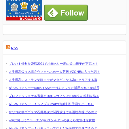
RSS
プレバト俳句炎帝戦2021で才能あり一度の犬山紙子が下克上！
人生最高佐々木蔵之介マクベスの一人芝居でZONEに入った話！
人生最高レストラン柴咲コウがマタギになる為にクリアする事
がっちりマンデーaideaはAAカーゴをマックに採用されて急成長
プロフェッショナル斎藤まゆキスヴィンは100年先の笑顔を造る
がっちりマンデー！シノプスはAIの惣菜割引予測でがっちり
サワコの朝ゴゴスマ石井亮次は関西放送でも視聴率稼げるの？
youは何しに？ベトナムyouズン＆ダンのさくら食堂は定食屋
がっちりマンデー！パキッテってなんだか名前で想像できる？