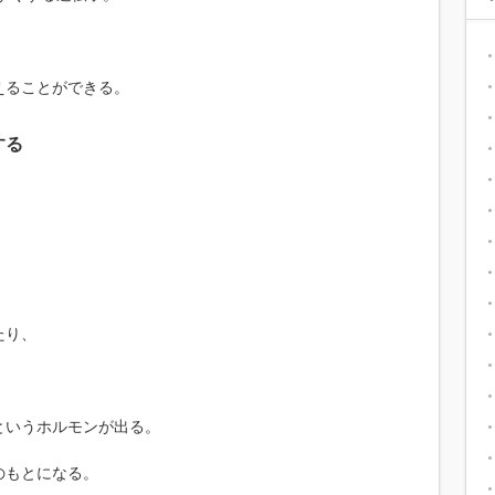
えることができる。
する
たり、
というホルモンが出る。
のもとになる。