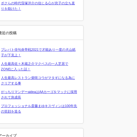
ボクらの時代窪塚洋介の信じる心が息子の立ち直
りを助けた！
最近の投稿
プレバト俳句炎帝戦2021で才能あり一度の犬山紙
子が下克上！
人生最高佐々木蔵之介マクベスの一人芝居で
ZONEに入った話！
人生最高レストラン柴咲コウがマタギになる為に
クリアする事
がっちりマンデーaideaはAAカーゴをマックに採用
されて急成長
プロフェッショナル斎藤まゆキスヴィンは100年先
の笑顔を造る
アーカイブ