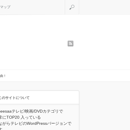
検索
マップ
rss
由！
このサイトについて
seesaaテレビ/映画/DVDカテゴリで
常にTOP20 入っている
ながらテレビのWordPressバージョンで
す。