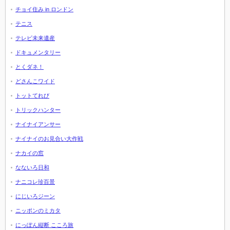
チョイ住み in ロンドン
テニス
テレビ未来遺産
ドキュメンタリー
とくダネ！
どさんこワイド
トットてれび
トリックハンター
ナイナイアンサー
ナイナイのお見合い大作戦
ナカイの窓
なないろ日和
ナニコレ珍百景
にじいろジーン
ニッポンのミカタ
にっぽん縦断 こころ旅