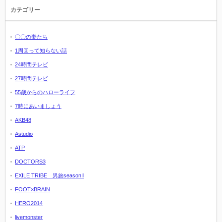
カテゴリー
〇〇の妻たち
1周回って知らない話
24時間テレビ
27時間テレビ
55歳からのハローライフ
7時にあいましょう
AKB48
Astudio
ATP
DOCTORS3
EXILE TRIBE 男旅seasonⅡ
FOOT×BRAIN
HERO2014
livemonster