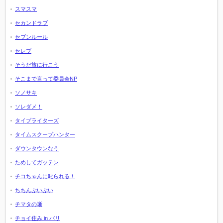
スマスマ
セカンドラブ
セブンルール
セレブ
そうだ旅に行こう
そこまで言って委員会NP
ソノサキ
ソレダメ！
タイプライターズ
タイムスクープハンター
ダウンタウンなう
ためしてガッテン
チコちゃんに叱られる！
ちちんぷいぷい
チマタの噺
チョイ住み in パリ