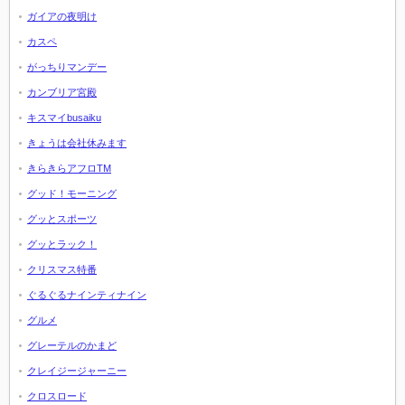
ガイアの夜明け
カスペ
がっちりマンデー
カンブリア宮殿
キスマイbusaiku
きょうは会社休みます
きらきらアフロTM
グッド！モーニング
グッとスポーツ
グッとラック！
クリスマス特番
ぐるぐるナインティナイン
グルメ
グレーテルのかまど
クレイジージャーニー
クロスロード