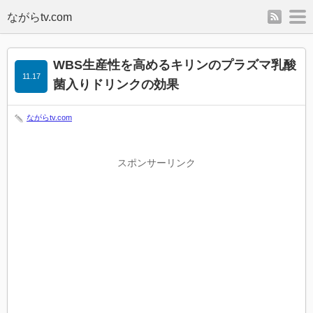
rss
m
WBS生産性を高めるキリンのプラズマ乳酸
11.17
菌入りドリンクの効果
ながらtv.com
スポンサーリンク