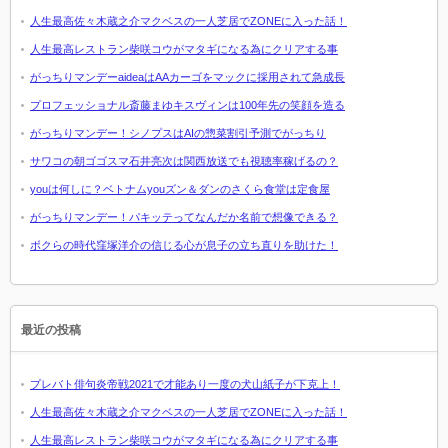
人生最高佐々木蔵之介マクベスの一人芝居でZONEに入った話！
人生最高レストラン柴咲コウがマタギになる為にクリアする事
がっちりマンデーaideaはAAカーゴをマックに採用されて急成長
プロフェッショナル斎藤まゆキスヴィンは100年先の笑顔を造る
がっちりマンデー！シノプスはAIの惣菜割引予測でがっちり
サワコの朝ゴゴスマ石井亮次は関西放送でも視聴率稼げるの？
youは何しに？ベトナムyouズン＆ダンのさくら食堂は定食屋
がっちりマンデー！パキッテってなんだか名前で想像できる？
ボクらの時代窪塚洋介の信じる心が息子の立ち直りを助けた！
最近の投稿
プレバト俳句炎帝戦2021で才能あり一度の犬山紙子が下克上！
人生最高佐々木蔵之介マクベスの一人芝居でZONEに入った話！
人生最高レストラン柴咲コウがマタギになる為にクリアする事