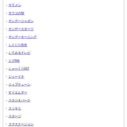
サラメシ
サワコの朝
サンデージャポン
サンデースポーツ
サンデーモーニング
しくじり先生
してみるテレビ
シブ5時
しゃべくり007
シューイチ
ジョブチューン
すイエんサー
スタジオパーク
スッキリ
スポーツ
スマステーション