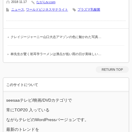
2018 11.17
ながらtv.com
ニュース
,
ワールドビジネスサテライト
プラズマ乳酸菌
クレイジージャーニー山口大志アマゾンの色に魅かれた写真…
林先生が驚く初耳学ラーメンは沸点が低い雨の日が美味しい…
RETURN TOP
このサイトについて
seesaaテレビ/映画/DVDカテゴリで
常にTOP20 入っている
ながらテレビのWordPressバージョンです。
最新のトレンドを