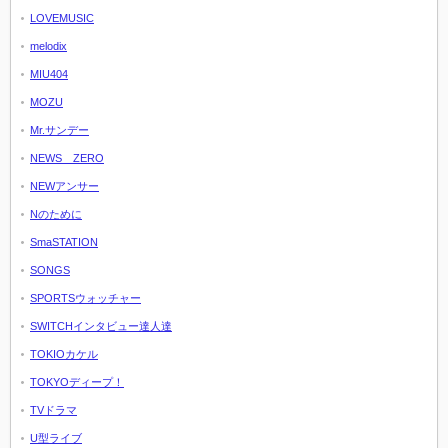
LOVEMUSIC
melodix
MIU404
MOZU
Mr.サンデー
NEWS ZERO
NEWアンサー
Nのために
SmaSTATION
SONGS
SPORTSウォッチャー
SWITCHインタビュー達人達
TOKIOカケル
TOKYOディープ！
TVドラマ
U型ライブ