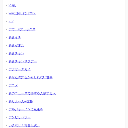
VS嵐
youは何しに日本へ
ZIP
アウト×デラックス
あさイチ
あさが来た
あさチャン
あさチャンサタデー
アナザースカイ
あなたの知るかもしれない世界
アニメ
あのニュースで得する人損する人
ありえへん∞世界
アルジャーノンに花束を
アンビリバボー
いきなり！黄金伝説。