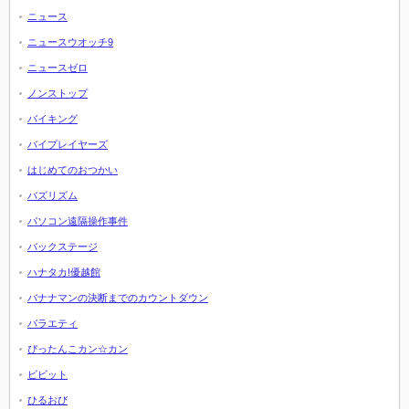
ニュース
ニュースウオッチ9
ニュースゼロ
ノンストップ
バイキング
バイプレイヤーズ
はじめてのおつかい
バズリズム
パソコン遠隔操作事件
バックステージ
ハナタカ!優越館
バナナマンの決断までのカウントダウン
バラエティ
ぴったんこカン☆カン
ビビット
ひるおび