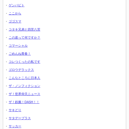
ゲンバビト
ここから
ゴゴスマ
コタキ兄弟と四苦八苦
この差って何ですか？
コマーシャル
ごめんね青春！
コレつくったの私です
ゴロウデラックス
こんなところに日本人
ザ・ノンフィクション
ザ！世界仰天ニュース
ザ！鉄腕！DASH！！
サキどり
サタデープラス
サッカー