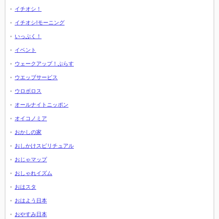
イチオシ！
イチオシ!モーニング
いっぷく！
イベント
ウェークアップ！ぷらす
ウエッブサービス
ウロボロス
オールナイトニッポン
オイコノミア
おかしの家
おしかけスピリチュアル
おじゃマップ
おしゃれイズム
おはスタ
おはよう日本
おやすみ日本