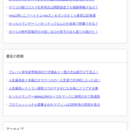
サワコの朝ゴゴスマ石井亮次は関西放送でも視聴率稼げるの？
youは何しに？ベトナムyouズン＆ダンのさくら食堂は定食屋
がっちりマンデー！パキッテってなんだか名前で想像できる？
ボクらの時代窪塚洋介の信じる心が息子の立ち直りを助けた！
最近の投稿
プレバト俳句炎帝戦2021で才能あり一度の犬山紙子が下克上！
人生最高佐々木蔵之介マクベスの一人芝居でZONEに入った話！
人生最高レストラン柴咲コウがマタギになる為にクリアする事
がっちりマンデーaideaはAAカーゴをマックに採用されて急成長
プロフェッショナル斎藤まゆキスヴィンは100年先の笑顔を造る
アーカイブ