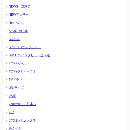
NEWS ZERO
NEWアンサー
Nのために
SmaSTATION
SONGS
SPORTSウォッチャー
SWITCHインタビュー達人達
TOKIOカケル
TOKYOディープ！
TVドラマ
U型ライブ
VS嵐
youは何しに日本へ
ZIP
アウト×デラックス
あさイチ