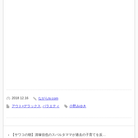
2018 12.16
ながらtv.com
アウト×デラックス
,
バラエティ
小野みゆき
【サワコの朝】清塚信也のスパルタママが過去の子育てを反…