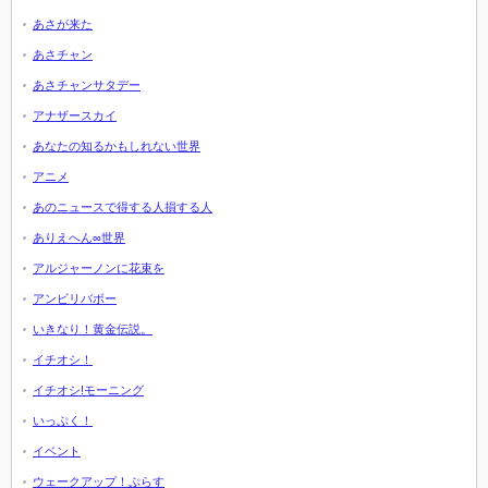
あさが来た
あさチャン
あさチャンサタデー
アナザースカイ
あなたの知るかもしれない世界
アニメ
あのニュースで得する人損する人
ありえへん∞世界
アルジャーノンに花束を
アンビリバボー
いきなり！黄金伝説。
イチオシ！
イチオシ!モーニング
いっぷく！
イベント
ウェークアップ！ぷらす