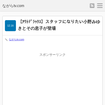
rss
m
【ｱｳﾄﾃﾞﾗｯｸｽ】スタッフになりたい小野みゆ
12.16
きとその息子が登場
ながらtv.com
スポンサーリンク