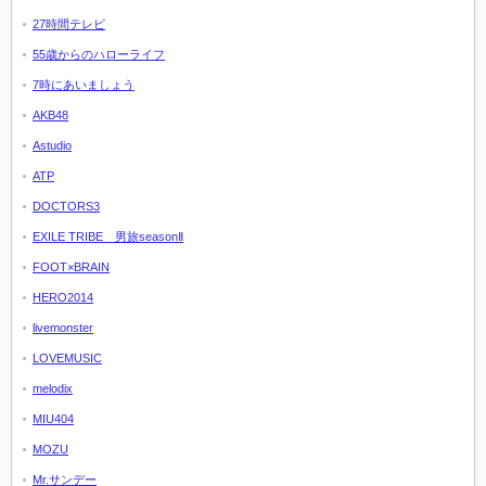
27時間テレビ
55歳からのハローライフ
7時にあいましょう
AKB48
Astudio
ATP
DOCTORS3
EXILE TRIBE 男旅seasonⅡ
FOOT×BRAIN
HERO2014
livemonster
LOVEMUSIC
melodix
MIU404
MOZU
Mr.サンデー