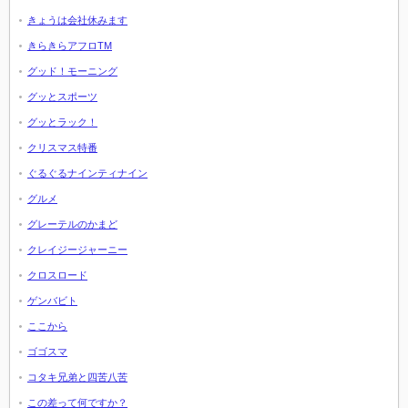
きょうは会社休みます
きらきらアフロTM
グッド！モーニング
グッとスポーツ
グッとラック！
クリスマス特番
ぐるぐるナインティナイン
グルメ
グレーテルのかまど
クレイジージャーニー
クロスロード
ゲンバビト
ここから
ゴゴスマ
コタキ兄弟と四苦八苦
この差って何ですか？