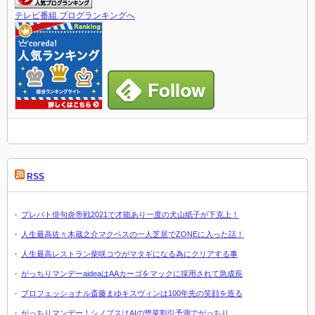
テレビ番組 ブログランキングへ
RSS
プレバト俳句炎帝戦2021で才能あり一度の犬山紙子が下克上！
人生最高佐々木蔵之介マクベスの一人芝居でZONEに入った話！
人生最高レストラン柴咲コウがマタギになる為にクリアする事
がっちりマンデーaideaはAAカーゴをマックに採用されて急成長
プロフェッショナル斎藤まゆキスヴィンは100年先の笑顔を造る
がっちりマンデー！シノプスはAIの惣菜割引予測でがっちり