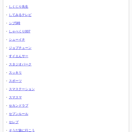
しくじり先生
してみるテレビ
シブ5時
しゃべくり007
シューイチ
ジョブチューン
すイエんサー
スタジオパーク
スッキリ
スポーツ
スマステーション
スマスマ
セカンドラブ
セブンルール
セレブ
そうだ旅に行こう