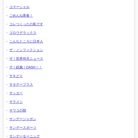
コマーシャル
ごめんね青春！
コレつくったの私です
ゴロウデラックス
こんなところに日本人
ザ・ノンフィクション
ザ！世界仰天ニュース
ザ！鉄腕！DASH！！
サキどり
サタデープラス
サッカー
サラメシ
サワコの朝
サンデージャポン
サンデースポーツ
サンデーモーニング