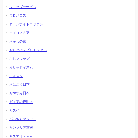
ウエッブサービス
ウロボロス
オールナイトニッポン
オイコノミア
おかしの家
おしかけスピリチュアル
おじゃマップ
おしゃれイズム
おはスタ
おはよう日本
おやすみ日本
ガイアの夜明け
カスペ
がっちりマンデー
カンブリア宮殿
キスマイbusaiku