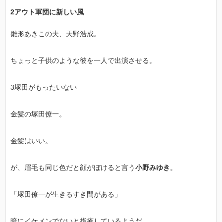
2アウト軍団に新しい風
雛形あきこの夫、天野浩成。
ちょっと子供のような彼を一人で出演させる。
3塚田がもったいない
金髪の塚田僚一。
金髪はいい。
が、眉毛も同じ色だと顔がぼけると言う
小野みゆき
。
「塚田僚一が生きるすき間がある」
暗にイケメンでないと指摘しているようだ。