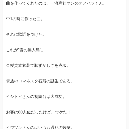
曲を作ってくれたのは、一流商社マンのオノハラくん。
中1の時に作った曲。
それに歌詞をつけた。
これが”愛の無人島”。
金髪貴族衣装で恥ずかしさを克服。
貴族のロマネスク石飛の誕生である。
イシトビさんの初舞台は大成功。
お客は80人位だったけど、ウケた！
イワツキさんのはいつも通りの苦笑。