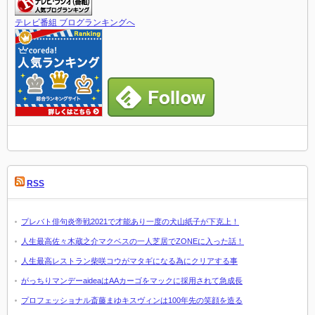
テレビ番組 ブログランキングへ
RSS
プレバト俳句炎帝戦2021で才能あり一度の犬山紙子が下克上！
人生最高佐々木蔵之介マクベスの一人芝居でZONEに入った話！
人生最高レストラン柴咲コウがマタギになる為にクリアする事
がっちりマンデーaideaはAAカーゴをマックに採用されて急成長
プロフェッショナル斎藤まゆキスヴィンは100年先の笑顔を造る