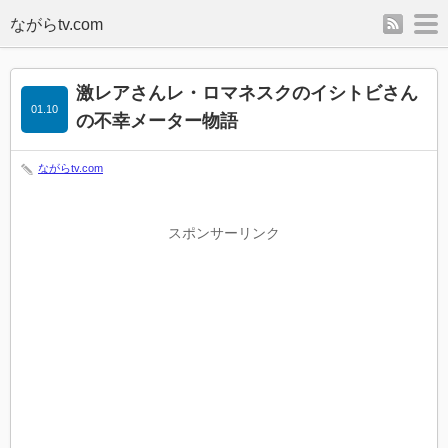
rss
m
激レアさんレ・ロマネスクのイシトビさん
01.10
の不幸メーター物語
ながらtv.com
スポンサーリンク