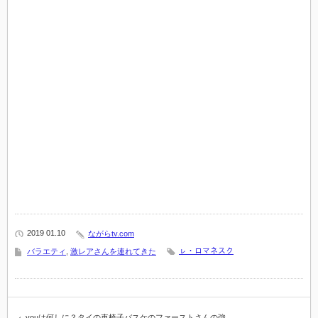
2019 01.10
ながらtv.com
ㇾ・ロマネスク
バラエティ
,
激レアさんを連れてきた
youは何しに？タイの車椅子バスケのファーストさんの強…