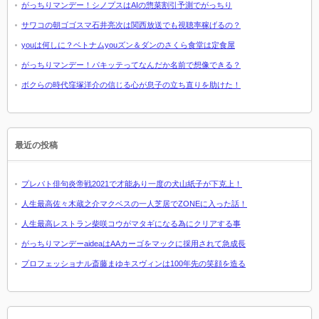
がっちりマンデー！シノプスはAIの惣菜割引予測でがっちり
サワコの朝ゴゴスマ石井亮次は関西放送でも視聴率稼げるの？
youは何しに？ベトナムyouズン＆ダンのさくら食堂は定食屋
がっちりマンデー！パキッテってなんだか名前で想像できる？
ボクらの時代窪塚洋介の信じる心が息子の立ち直りを助けた！
最近の投稿
プレバト俳句炎帝戦2021で才能あり一度の犬山紙子が下克上！
人生最高佐々木蔵之介マクベスの一人芝居でZONEに入った話！
人生最高レストラン柴咲コウがマタギになる為にクリアする事
がっちりマンデーaideaはAAカーゴをマックに採用されて急成長
プロフェッショナル斎藤まゆキスヴィンは100年先の笑顔を造る