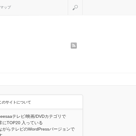
検索
マップ
rss
このサイトについて
seesaaテレビ/映画/DVDカテゴリで
常にTOP20 入っている
ながらテレビのWordPressバージョンで
す。