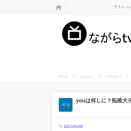
ホーム
プライバ
ホーム
レビュー
バラエティ
youは何しに？拓殖
02.12
ながらtv.com