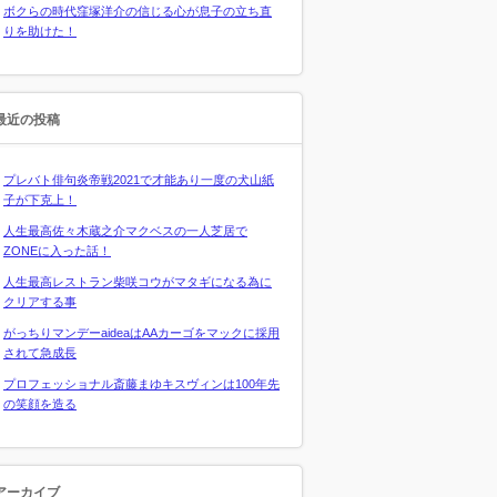
ボクらの時代窪塚洋介の信じる心が息子の立ち直
りを助けた！
最近の投稿
プレバト俳句炎帝戦2021で才能あり一度の犬山紙
子が下克上！
人生最高佐々木蔵之介マクベスの一人芝居で
ZONEに入った話！
人生最高レストラン柴咲コウがマタギになる為に
クリアする事
がっちりマンデーaideaはAAカーゴをマックに採用
されて急成長
プロフェッショナル斎藤まゆキスヴィンは100年先
の笑顔を造る
アーカイブ