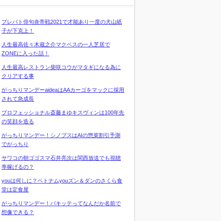
プレバト俳句炎帝戦2021で才能あり一度の犬山紙
子が下克上！
人生最高佐々木蔵之介マクベスの一人芝居で
ZONEに入った話！
人生最高レストラン柴咲コウがマタギになる為に
クリアする事
がっちりマンデーaideaはAAカーゴをマックに採用
されて急成長
プロフェッショナル斎藤まゆキスヴィンは100年先
の笑顔を造る
がっちりマンデー！シノプスはAIの惣菜割引予測
でがっちり
サワコの朝ゴゴスマ石井亮次は関西放送でも視聴
率稼げるの？
youは何しに？ベトナムyouズン＆ダンのさくら食
堂は定食屋
がっちりマンデー！パキッテってなんだか名前で
想像できる？