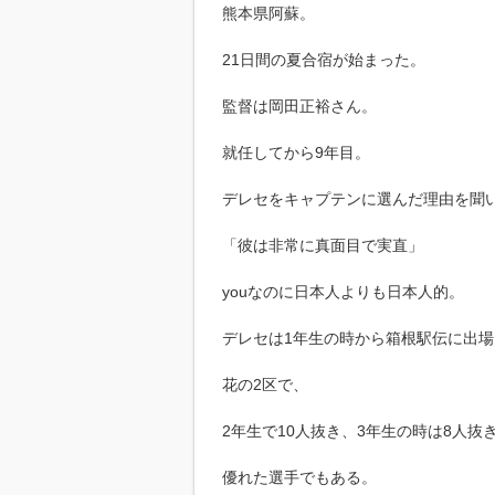
熊本県阿蘇。
21日間の夏合宿が始まった。
監督は岡田正裕さん。
就任してから9年目。
デレセをキャプテンに選んだ理由を聞
「彼は非常に真面目で実直」
youなのに日本人よりも日本人的。
デレセは1年生の時から箱根駅伝に出場
花の2区で、
2年生で10人抜き、3年生の時は8人抜
優れた選手でもある。