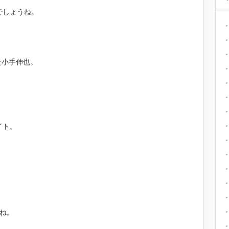
でしょうね。
た小手伸也。
イト。
ね。