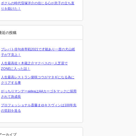
ボクらの時代窪塚洋介の信じる心が息子の立ち直
りを助けた！
最近の投稿
プレバト俳句炎帝戦2021で才能あり一度の犬山紙
子が下克上！
人生最高佐々木蔵之介マクベスの一人芝居で
ZONEに入った話！
人生最高レストラン柴咲コウがマタギになる為に
クリアする事
がっちりマンデーaideaはAAカーゴをマックに採用
されて急成長
プロフェッショナル斎藤まゆキスヴィンは100年先
の笑顔を造る
アーカイブ