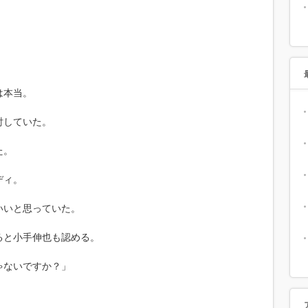
」
は本当。
討していた。
た。
ディ。
いいと思っていた。
ると小手伸也も認める。
ゃないですか？」
」