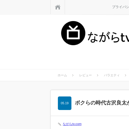
ホーム
プライバ
ホーム
レビュー
バラエティ
ボクらの時代古沢良太
05.19
ながらtv.com