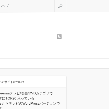
検索
マップ
rss
このサイトについて
seesaaテレビ/映画/DVDカテゴリで
常にTOP20 入っている
ながらテレビのWordPressバージョンで
す。