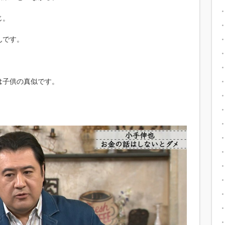
じ。
んです。
は子供の真似です。