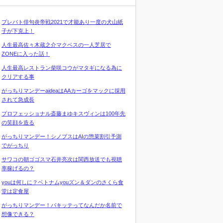
プレバト俳句炎帝戦2021で才能あり一度の犬山紙
子が下克上！
人生最高佐々木蔵之介マクベスの一人芝居で
ZONEに入った話！
人生最高レストラン柴咲コウがマタギになる為に
クリアする事
がっちりマンデーaideaはAAカーゴをマックに採用
されて急成長
プロフェッショナル斎藤まゆキスヴィンは100年先
の笑顔を造る
がっちりマンデー！シノプスはAIの惣菜割引予測
でがっちり
サワコの朝ゴゴスマ石井亮次は関西放送でも視聴
率稼げるの？
youは何しに？ベトナムyouズン＆ダンのさくら食
堂は定食屋
がっちりマンデー！パキッテってなんだか名前で
想像できる？