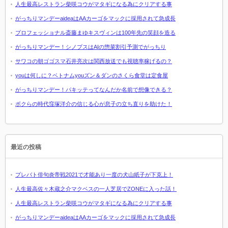
人生最高レストラン柴咲コウがマタギになる為にクリアする事
がっちりマンデーaideaはAAカーゴをマックに採用されて急成長
プロフェッショナル斎藤まゆキスヴィンは100年先の笑顔を造る
がっちりマンデー！シノプスはAIの惣菜割引予測でがっちり
サワコの朝ゴゴスマ石井亮次は関西放送でも視聴率稼げるの？
youは何しに？ベトナムyouズン＆ダンのさくら食堂は定食屋
がっちりマンデー！パキッテってなんだか名前で想像できる？
ボクらの時代窪塚洋介の信じる心が息子の立ち直りを助けた！
最近の投稿
プレバト俳句炎帝戦2021で才能あり一度の犬山紙子が下克上！
人生最高佐々木蔵之介マクベスの一人芝居でZONEに入った話！
人生最高レストラン柴咲コウがマタギになる為にクリアする事
がっちりマンデーaideaはAAカーゴをマックに採用されて急成長