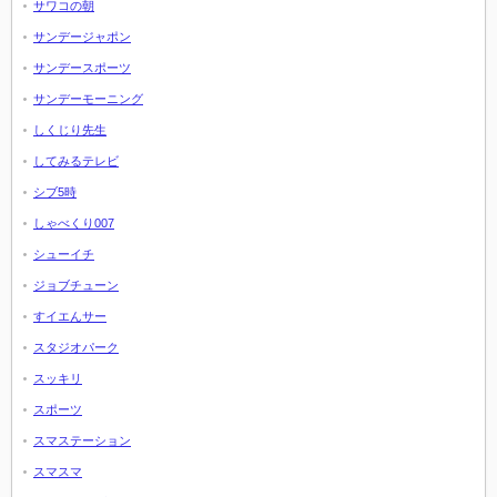
サワコの朝
サンデージャポン
サンデースポーツ
サンデーモーニング
しくじり先生
してみるテレビ
シブ5時
しゃべくり007
シューイチ
ジョブチューン
すイエんサー
スタジオパーク
スッキリ
スポーツ
スマステーション
スマスマ