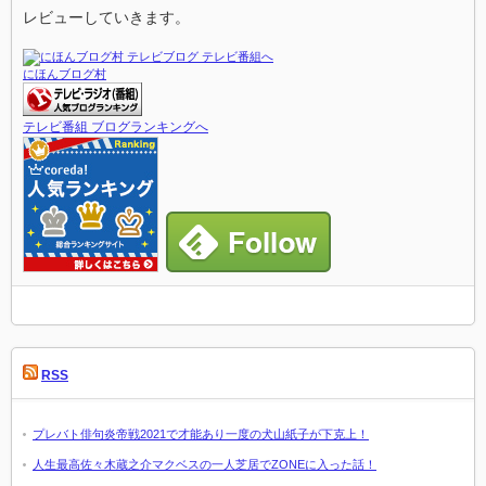
レビューしていきます。
にほんブログ村
テレビ番組 ブログランキングへ
RSS
プレバト俳句炎帝戦2021で才能あり一度の犬山紙子が下克上！
人生最高佐々木蔵之介マクベスの一人芝居でZONEに入った話！