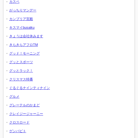
カスペ
がっちりマンデー
カンブリア宮殿
キスマイbusaiku
きょうは会社休みます
きらきらアフロTM
グッド！モーニング
グッとスポーツ
グッとラック！
クリスマス特番
ぐるぐるナインティナイン
グルメ
グレーテルのかまど
クレイジージャーニー
クロスロード
ゲンバビト