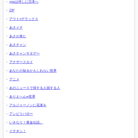
youは何しに日本へ
ZIP
アウト×デラックス
あさイチ
あさが来た
あさチャン
あさチャンサタデー
アナザースカイ
あなたの知るかもしれない世界
アニメ
あのニュースで得する人損する人
ありえへん∞世界
アルジャーノンに花束を
アンビリバボー
いきなり！黄金伝説。
イチオシ！