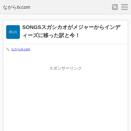
rss
m
SONGSスガシカオがメジャーからインデ
05.21
ィーズに移った訳と今！
ながらtv.com
スポンサーリンク