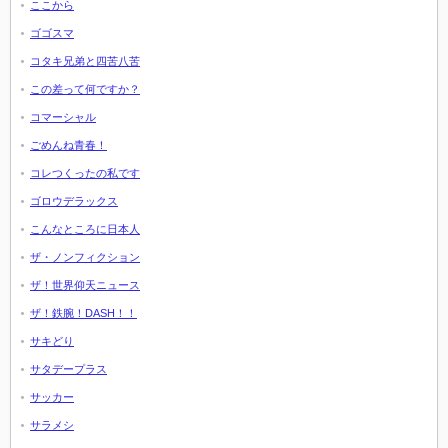
ここから
ゴゴスマ
コタキ兄弟と四苦八苦
この差って何ですか？
コマーシャル
ごめんね青春！
コレつくったの私です
ゴロウデラックス
こんなところに日本人
ザ・ノンフィクション
ザ！世界仰天ニュース
ザ！鉄腕！DASH！！
サキどり
サタデープラス
サッカー
サラメシ