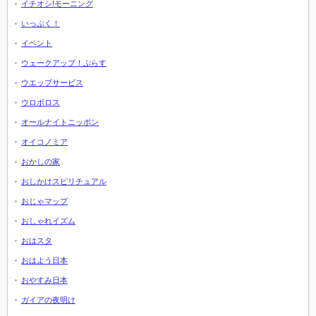
イチオシ!モーニング
いっぷく！
イベント
ウェークアップ！ぷらす
ウエッブサービス
ウロボロス
オールナイトニッポン
オイコノミア
おかしの家
おしかけスピリチュアル
おじゃマップ
おしゃれイズム
おはスタ
おはよう日本
おやすみ日本
ガイアの夜明け