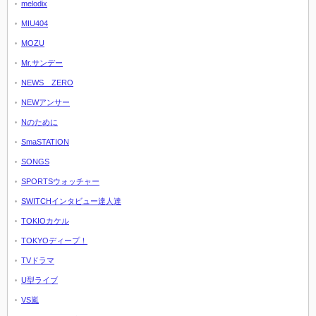
melodix
MIU404
MOZU
Mr.サンデー
NEWS ZERO
NEWアンサー
Nのために
SmaSTATION
SONGS
SPORTSウォッチャー
SWITCHインタビュー達人達
TOKIOカケル
TOKYOディープ！
TVドラマ
U型ライブ
VS嵐