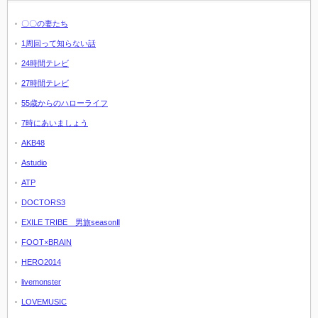
〇〇の妻たち
1周回って知らない話
24時間テレビ
27時間テレビ
55歳からのハローライフ
7時にあいましょう
AKB48
Astudio
ATP
DOCTORS3
EXILE TRIBE 男旅seasonⅡ
FOOT×BRAIN
HERO2014
livemonster
LOVEMUSIC