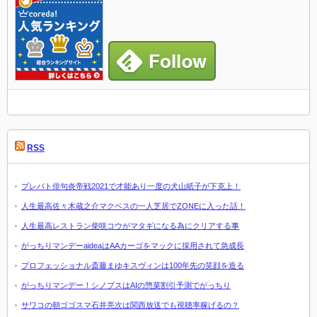
RSS
プレバト俳句炎帝戦2021で才能あり一度の犬山紙子が下克上！
人生最高佐々木蔵之介マクベスの一人芝居でZONEに入った話！
人生最高レストラン柴咲コウがマタギになる為にクリアする事
がっちりマンデーaideaはAAカーゴをマックに採用されて急成長
プロフェッショナル斎藤まゆキスヴィンは100年先の笑顔を造る
がっちりマンデー！シノプスはAIの惣菜割引予測でがっちり
サワコの朝ゴゴスマ石井亮次は関西放送でも視聴率稼げるの？