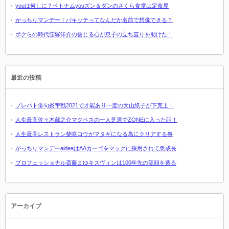
youは何しに？ベトナムyouズン＆ダンのさくら食堂は定食屋
がっちりマンデー！パキッテってなんだか名前で想像できる？
ボクらの時代窪塚洋介の信じる心が息子の立ち直りを助けた！
最近の投稿
プレバト俳句炎帝戦2021で才能あり一度の犬山紙子が下克上！
人生最高佐々木蔵之介マクベスの一人芝居でZONEに入った話！
人生最高レストラン柴咲コウがマタギになる為にクリアする事
がっちりマンデーaideaはAAカーゴをマックに採用されて急成長
プロフェッショナル斎藤まゆキスヴィンは100年先の笑顔を造る
アーカイブ