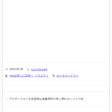
2019 05.28
ながらtv.com
youは何しに日本へ
,
バラエティ
ルーカスベイリー
アナザースカイ又吉直樹は遠藤周作の本に導れガンジスで沐…