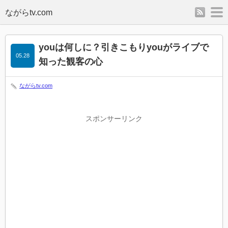
rss
m
youは何しに？引きこもりyouがライブで
05.28
知った観客の心
ながらtv.com
スポンサーリンク