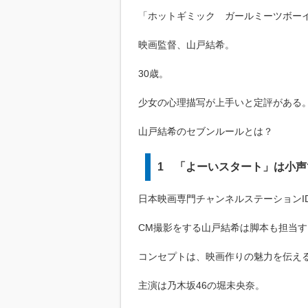
「ホットギミック ガールミーツボー
映画監督、山戸結希。
30歳。
少女の心理描写が上手いと定評がある
山戸結希のセブンルールとは？
1 「よーいスタート」は小声
日本映画専門チャンネルステーションI
CM撮影をする山戸結希は脚本も担当す
コンセプトは、映画作りの魅力を伝え
主演は乃木坂46の堀未央奈。