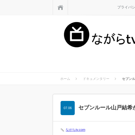
ホーム
プライバ
ホーム
ドキュメンタリー
セブン
セブンルール山戸結希
07.06
ながらtv.com