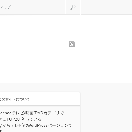
検索
マップ
rss
このサイトについて
seesaaテレビ/映画/DVDカテゴリで
常にTOP20 入っている
ながらテレビのWordPressバージョンで
す。