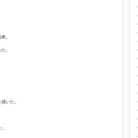
結希。
った。
。
を描いた。
た」