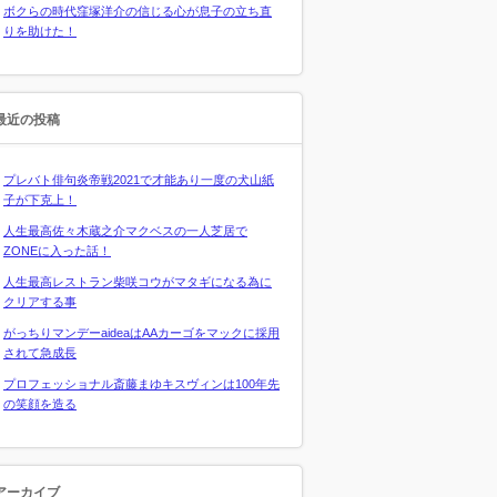
ボクらの時代窪塚洋介の信じる心が息子の立ち直
りを助けた！
最近の投稿
プレバト俳句炎帝戦2021で才能あり一度の犬山紙
子が下克上！
人生最高佐々木蔵之介マクベスの一人芝居で
ZONEに入った話！
人生最高レストラン柴咲コウがマタギになる為に
クリアする事
がっちりマンデーaideaはAAカーゴをマックに採用
されて急成長
プロフェッショナル斎藤まゆキスヴィンは100年先
の笑顔を造る
アーカイブ