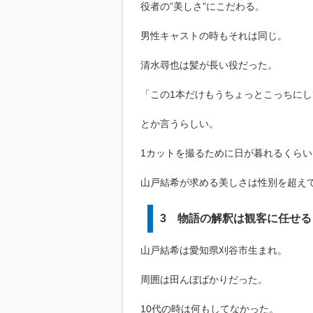
役者の”美しさ”にこだわる。
男性キャストの時もそれは同じ。
清水尋也は髪が長い役だった。
「この1本だけもうちょっとこっちに
とか言うらしい。
1カットを撮るために日が暮れるくら
山戸結希が求める美しさは性別を超え
3 物語の解釈は観客に任せる
山戸結希は愛知県刈谷市生まれ。
周囲は田んぼばかりだった。
10代の時は何もしてなかった。