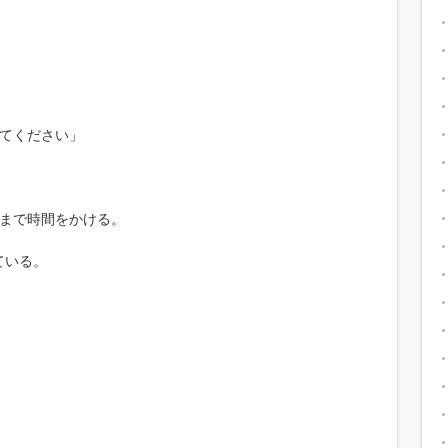
してください」
いまで時間をかける。
ている。