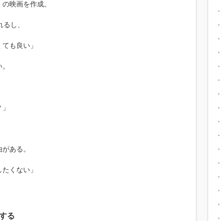
くの映画を作成。
れるし、
くても良い」
い。
？」
由がある。
したくない」
する