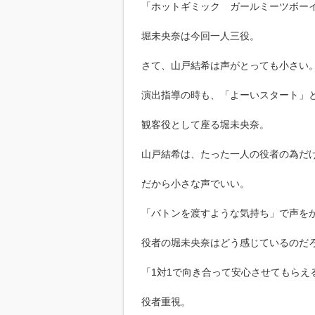
「ホットギミック ガールミーツボー
堀未央奈は今回一人三役。
さて、山戸結希は声がとっても小さい
演出指導の時も、「よーいスタート」
観客役として座る堀未央奈。
山戸結希は、たった一人の役者の為だ
だから小さな声でいい。
「バトンを渡すような気持ち」で声を
役者の堀未央奈はどう感じているのだ
「1対1で向き合って安心させてもらえ
役者重視。