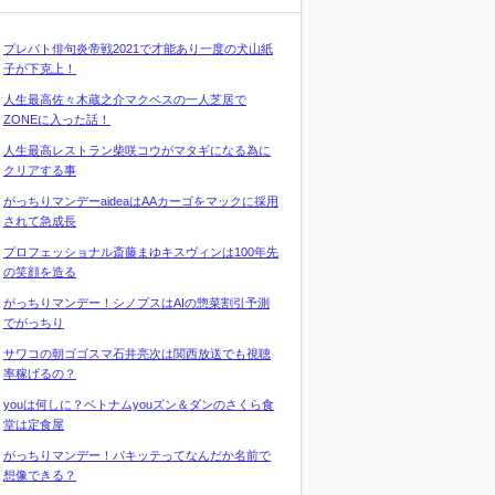
プレバト俳句炎帝戦2021で才能あり一度の犬山紙
子が下克上！
人生最高佐々木蔵之介マクベスの一人芝居で
ZONEに入った話！
人生最高レストラン柴咲コウがマタギになる為に
クリアする事
がっちりマンデーaideaはAAカーゴをマックに採用
されて急成長
プロフェッショナル斎藤まゆキスヴィンは100年先
の笑顔を造る
がっちりマンデー！シノプスはAIの惣菜割引予測
でがっちり
サワコの朝ゴゴスマ石井亮次は関西放送でも視聴
率稼げるの？
youは何しに？ベトナムyouズン＆ダンのさくら食
堂は定食屋
がっちりマンデー！パキッテってなんだか名前で
想像できる？