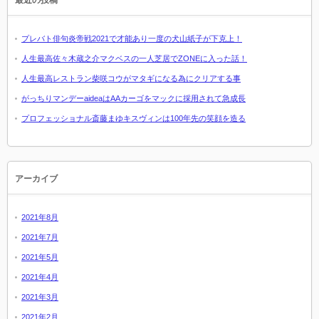
プレバト俳句炎帝戦2021で才能あり一度の犬山紙子が下克上！
人生最高佐々木蔵之介マクベスの一人芝居でZONEに入った話！
人生最高レストラン柴咲コウがマタギになる為にクリアする事
がっちりマンデーaideaはAAカーゴをマックに採用されて急成長
プロフェッショナル斎藤まゆキスヴィンは100年先の笑顔を造る
アーカイブ
2021年8月
2021年7月
2021年5月
2021年4月
2021年3月
2021年2月