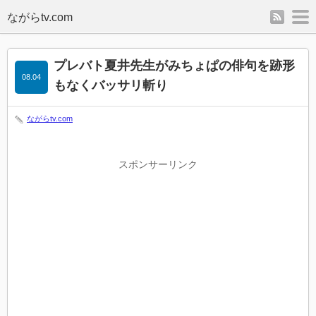
rss
m
プレバト夏井先生がみちょぱの俳句を跡形
08.04
もなくバッサリ斬り
ながらtv.com
スポンサーリンク