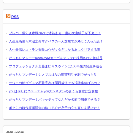
RSS
プレバト俳句炎帝戦2021で才能あり一度の犬山紙子が下克上！
人生最高佐々木蔵之介マクベスの一人芝居でZONEに入った話！
人生最高レストラン柴咲コウがマタギになる為にクリアする事
がっちりマンデーaideaはAAカーゴをマックに採用されて急成長
プロフェッショナル斎藤まゆキスヴィンは100年先の笑顔を造る
がっちりマンデー！シノプスはAIの惣菜割引予測でがっちり
サワコの朝ゴゴスマ石井亮次は関西放送でも視聴率稼げるの？
youは何しに？ベトナムyouズン＆ダンのさくら食堂は定食屋
がっちりマンデー！パキッテってなんだか名前で想像できる？
ボクらの時代窪塚洋介の信じる心が息子の立ち直りを助けた！
最近の投稿