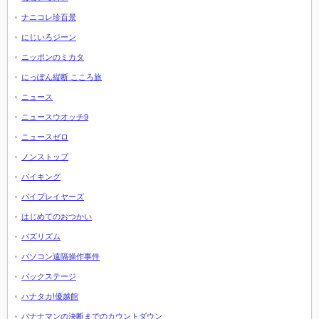
ナニコレ珍百景
にじいろジーン
ニッポンのミカタ
にっぽん縦断 こころ旅
ニュース
ニュースウオッチ9
ニュースゼロ
ノンストップ
バイキング
バイプレイヤーズ
はじめてのおつかい
バズリズム
パソコン遠隔操作事件
バックステージ
ハナタカ!優越館
バナナマンの決断までのカウントダウン