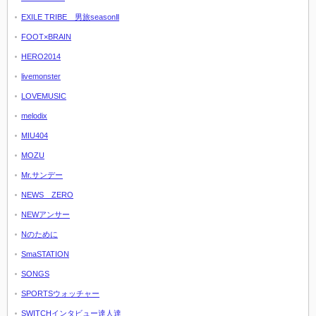
EXILE TRIBE 男旅seasonⅡ
FOOT×BRAIN
HERO2014
livemonster
LOVEMUSIC
melodix
MIU404
MOZU
Mr.サンデー
NEWS ZERO
NEWアンサー
Nのために
SmaSTATION
SONGS
SPORTSウォッチャー
SWITCHインタビュー達人達