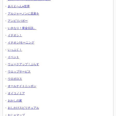
ありえへん∞世界
アルジャーノンに花束を
アンビリバボー
いきなり！黄金伝説。
イチオシ！
イチオシ!モーニング
いっぷく！
イベント
ウェークアップ！ぷらす
ウエッブサービス
ウロボロス
オールナイトニッポン
オイコノミア
おかしの家
おしかけスピリチュアル
おじゃマップ