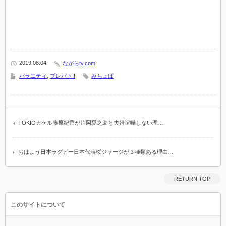
2019 08.04
ながらtv.com
バラエティ
,
プレバト!!
みちょぱ
TOKIOカケル藤原紀香が片岡愛之助と夫婦喧嘩しない理…
おはよう日本ラグビー日本代表桜ジャージが３種類ある理由…
RETURN TOP
このサイトについて