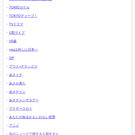
TOKIOカケル
TOKYOディープ！
TVドラマ
U型ライブ
VS嵐
youは何しに日本へ
ZIP
アウト×デラックス
あさイチ
あさが来た
あさチャン
あさチャンサタデー
アナザースカイ
あなたの知るかもしれない世界
アニメ
あのニュースで得する人損する人