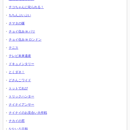
チコちゃんに叱られる！
ちちんぷいぷい
チマタの噺
チョイ住み in パリ
チョイ住み in ロンドン
テニス
テレビ未来遺産
ドキュメンタリー
とくダネ！
どさんこワイド
トットてれび
トリックハンター
ナイナイアンサー
ナイナイのお見合い大作戦
ナカイの窓
なないろ日和