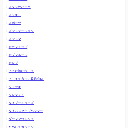
スタジオパーク
スッキリ
スポーツ
スマステーション
スマスマ
セカンドラブ
セブンルール
セレブ
そうだ旅に行こう
そこまで言って委員会NP
ソノサキ
ソレダメ！
タイプライターズ
タイムスクープハンター
ダウンタウンなう
ためしてガッテン