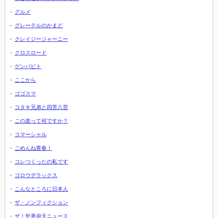
グルメ
グレーテルのかまど
クレイジージャーニー
クロスロード
ゲンバビト
ここから
ゴゴスマ
コタキ兄弟と四苦八苦
この差って何ですか？
コマーシャル
ごめんね青春！
コレつくったの私です
ゴロウデラックス
こんなところに日本人
ザ・ノンフィクション
ザ！世界仰天ニュース