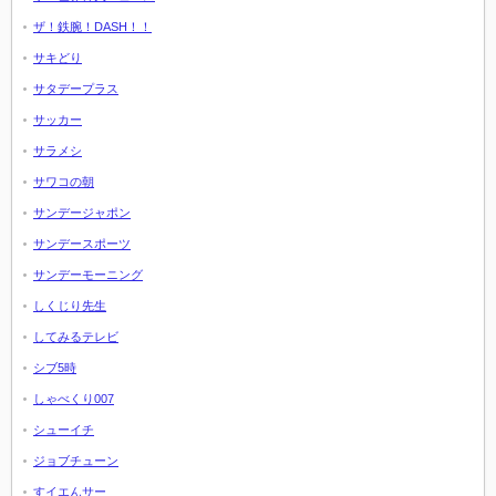
ザ！鉄腕！DASH！！
サキどり
サタデープラス
サッカー
サラメシ
サワコの朝
サンデージャポン
サンデースポーツ
サンデーモーニング
しくじり先生
してみるテレビ
シブ5時
しゃべくり007
シューイチ
ジョブチューン
すイエんサー