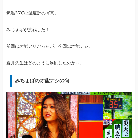
気温35℃の温度計の写真。
みちょぱが挑戦した！
前回は才能アリだったが、今回は才能ナシ。
夏井先生はどのように添削したのか～。
みちょぱの才能ナシの句