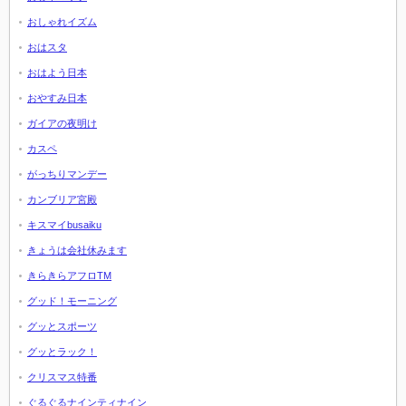
おしゃれイズム
おはスタ
おはよう日本
おやすみ日本
ガイアの夜明け
カスペ
がっちりマンデー
カンブリア宮殿
キスマイbusaiku
きょうは会社休みます
きらきらアフロTM
グッド！モーニング
グッとスポーツ
グッとラック！
クリスマス特番
ぐるぐるナインティナイン