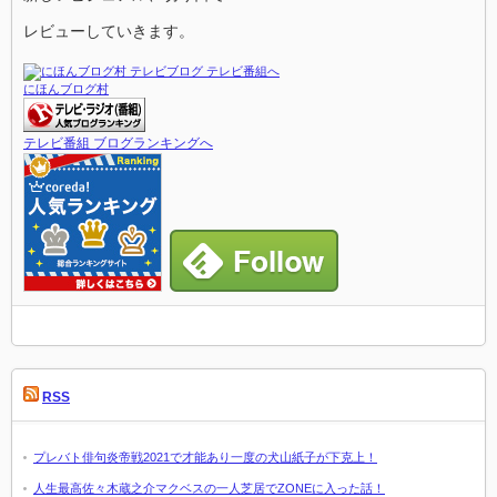
レビューしていきます。
にほんブログ村
テレビ番組 ブログランキングへ
RSS
プレバト俳句炎帝戦2021で才能あり一度の犬山紙子が下克上！
人生最高佐々木蔵之介マクベスの一人芝居でZONEに入った話！