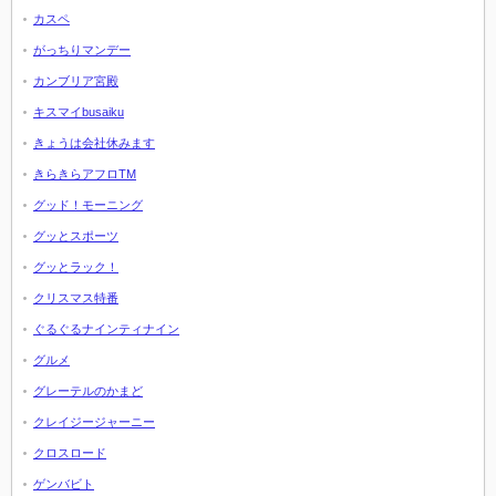
カスペ
がっちりマンデー
カンブリア宮殿
キスマイbusaiku
きょうは会社休みます
きらきらアフロTM
グッド！モーニング
グッとスポーツ
グッとラック！
クリスマス特番
ぐるぐるナインティナイン
グルメ
グレーテルのかまど
クレイジージャーニー
クロスロード
ゲンバビト