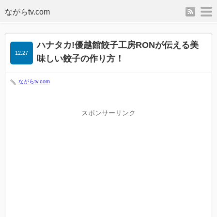
rss
m
ハナタカ!優越館餃子工房RONが伝える美
12.27
味しい餃子の作り方！
ながらtv.com
スポンサーリンク