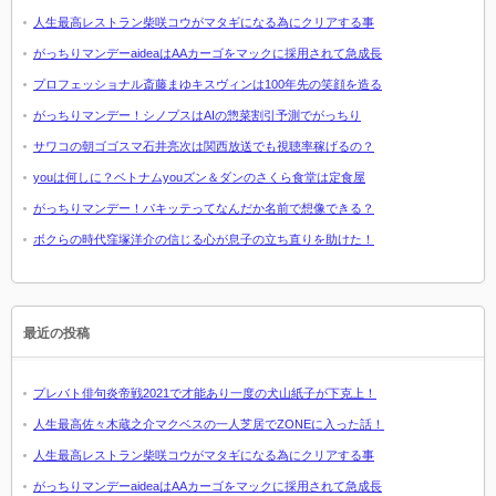
人生最高レストラン柴咲コウがマタギになる為にクリアする事
がっちりマンデーaideaはAAカーゴをマックに採用されて急成長
プロフェッショナル斎藤まゆキスヴィンは100年先の笑顔を造る
がっちりマンデー！シノプスはAIの惣菜割引予測でがっちり
サワコの朝ゴゴスマ石井亮次は関西放送でも視聴率稼げるの？
youは何しに？ベトナムyouズン＆ダンのさくら食堂は定食屋
がっちりマンデー！パキッテってなんだか名前で想像できる？
ボクらの時代窪塚洋介の信じる心が息子の立ち直りを助けた！
最近の投稿
プレバト俳句炎帝戦2021で才能あり一度の犬山紙子が下克上！
人生最高佐々木蔵之介マクベスの一人芝居でZONEに入った話！
人生最高レストラン柴咲コウがマタギになる為にクリアする事
がっちりマンデーaideaはAAカーゴをマックに採用されて急成長