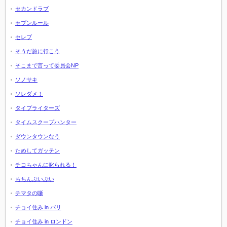
セカンドラブ
セブンルール
セレブ
そうだ旅に行こう
そこまで言って委員会NP
ソノサキ
ソレダメ！
タイプライターズ
タイムスクープハンター
ダウンタウンなう
ためしてガッテン
チコちゃんに叱られる！
ちちんぷいぷい
チマタの噺
チョイ住み in パリ
チョイ住み in ロンドン