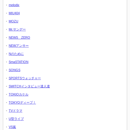
melodix
MIU404
MOZU
Mr.サンデー
NEWS ZERO
NEWアンサー
Nのために
SmaSTATION
SONGS
SPORTSウォッチャー
SWITCHインタビュー達人達
TOKIOカケル
TOKYOディープ！
TVドラマ
U型ライブ
VS嵐