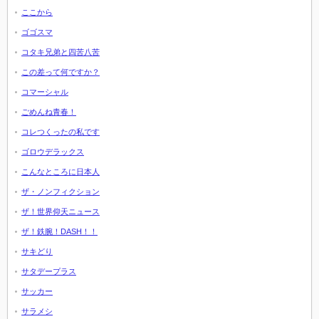
ここから
ゴゴスマ
コタキ兄弟と四苦八苦
この差って何ですか？
コマーシャル
ごめんね青春！
コレつくったの私です
ゴロウデラックス
こんなところに日本人
ザ・ノンフィクション
ザ！世界仰天ニュース
ザ！鉄腕！DASH！！
サキどり
サタデープラス
サッカー
サラメシ