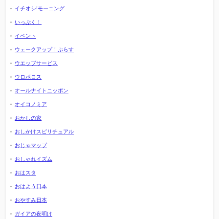
イチオシ!モーニング
いっぷく！
イベント
ウェークアップ！ぷらす
ウエッブサービス
ウロボロス
オールナイトニッポン
オイコノミア
おかしの家
おしかけスピリチュアル
おじゃマップ
おしゃれイズム
おはスタ
おはよう日本
おやすみ日本
ガイアの夜明け