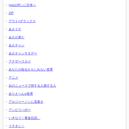
youは何しに日本へ
ZIP
アウト×デラックス
あさイチ
あさが来た
あさチャン
あさチャンサタデー
アナザースカイ
あなたの知るかもしれない世界
アニメ
あのニュースで得する人損する人
ありえへん∞世界
アルジャーノンに花束を
アンビリバボー
いきなり！黄金伝説。
イチオシ！