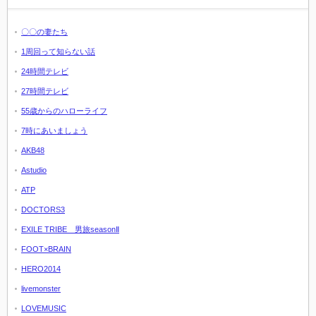
〇〇の妻たち
1周回って知らない話
24時間テレビ
27時間テレビ
55歳からのハローライフ
7時にあいましょう
AKB48
Astudio
ATP
DOCTORS3
EXILE TRIBE 男旅seasonⅡ
FOOT×BRAIN
HERO2014
livemonster
LOVEMUSIC