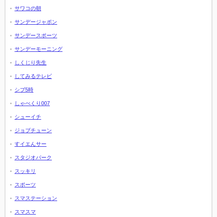
サワコの朝
サンデージャポン
サンデースポーツ
サンデーモーニング
しくじり先生
してみるテレビ
シブ5時
しゃべくり007
シューイチ
ジョブチューン
すイエんサー
スタジオパーク
スッキリ
スポーツ
スマステーション
スマスマ