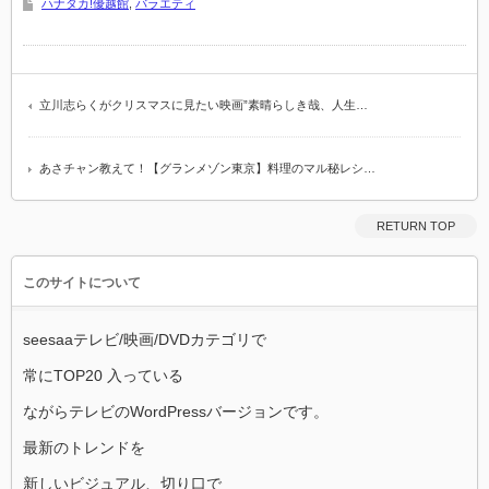
ハナタカ!優越館
,
バラエティ
立川志らくがクリスマスに見たい映画”素晴らしき哉、人生…
あさチャン教えて！【グランメゾン東京】料理のマル秘レシ…
RETURN TOP
このサイトについて
seesaaテレビ/映画/DVDカテゴリで
常にTOP20 入っている
ながらテレビのWordPressバージョンです。
最新のトレンドを
新しいビジュアル、切り口で