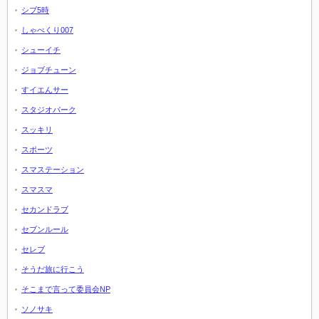
シブ5時
しゃべくり007
シューイチ
ジョブチューン
すイエんサー
スタジオパーク
スッキリ
スポーツ
スマステーション
スマスマ
セカンドラブ
セブンルール
セレブ
そうだ旅に行こう
そこまで言って委員会NP
ソノサキ