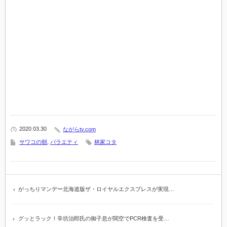
2020 03.30
ながらtv.com
サワコの朝
,
バラエティ
林家コタ
がっちりマンデー北海道版ザ・ロイヤルエクスプレスが実現…
グッとラック！辛坊治郎氏の御子息が関空でPCR検査を受…