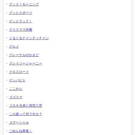
グッド！モーニング
グッとスポーツ
グッとラック！
クリスマス特番
ぐるぐるナインティナイン
グルメ
グレーテルのかまど
クレイジージャーニー
クロスロード
ゲンバビト
ここから
ゴゴスマ
コタキ兄弟と四苦八苦
この差って何ですか？
コマーシャル
ごめんね青春！