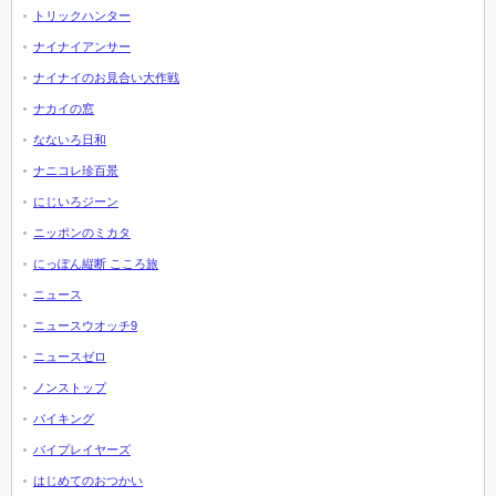
トリックハンター
ナイナイアンサー
ナイナイのお見合い大作戦
ナカイの窓
なないろ日和
ナニコレ珍百景
にじいろジーン
ニッポンのミカタ
にっぽん縦断 こころ旅
ニュース
ニュースウオッチ9
ニュースゼロ
ノンストップ
バイキング
バイプレイヤーズ
はじめてのおつかい