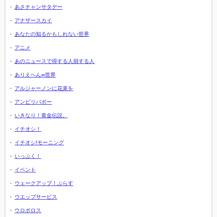
あさチャンサタデー
アナザースカイ
あなたの知るかもしれない世界
アニメ
あのニュースで得する人損する人
ありえへん∞世界
アルジャーノンに花束を
アンビリバボー
いきなり！黄金伝説。
イチオシ！
イチオシ!モーニング
いっぷく！
イベント
ウェークアップ！ぷらす
ウエッブサービス
ウロボロス