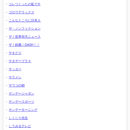
コレつくったの私です
ゴロウデラックス
こんなところに日本人
ザ・ノンフィクション
ザ！世界仰天ニュース
ザ！鉄腕！DASH！！
サキどり
サタデープラス
サッカー
サラメシ
サワコの朝
サンデージャポン
サンデースポーツ
サンデーモーニング
しくじり先生
してみるテレビ