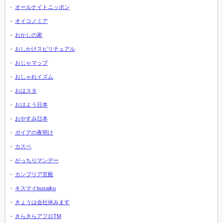
オールナイトニッポン
オイコノミア
おかしの家
おしかけスピリチュアル
おじゃマップ
おしゃれイズム
おはスタ
おはよう日本
おやすみ日本
ガイアの夜明け
カスペ
がっちりマンデー
カンブリア宮殿
キスマイbusaiku
きょうは会社休みます
きらきらアフロTM