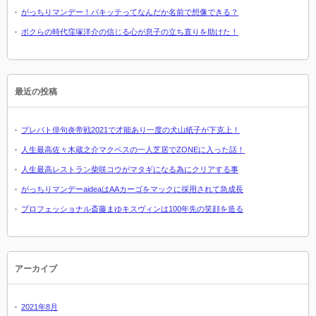
がっちりマンデー！パキッテってなんだか名前で想像できる？
ボクらの時代窪塚洋介の信じる心が息子の立ち直りを助けた！
最近の投稿
プレバト俳句炎帝戦2021で才能あり一度の犬山紙子が下克上！
人生最高佐々木蔵之介マクベスの一人芝居でZONEに入った話！
人生最高レストラン柴咲コウがマタギになる為にクリアする事
がっちりマンデーaideaはAAカーゴをマックに採用されて急成長
プロフェッショナル斎藤まゆキスヴィンは100年先の笑顔を造る
アーカイブ
2021年8月