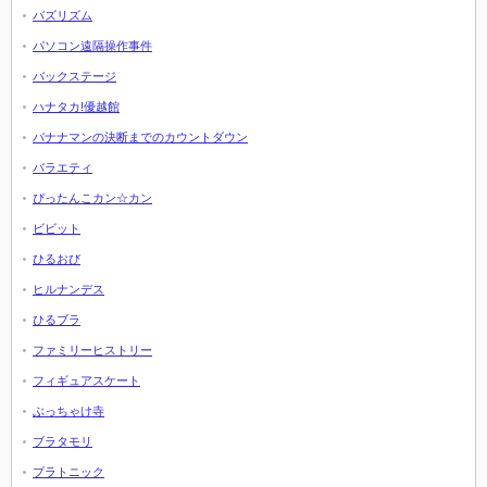
バズリズム
パソコン遠隔操作事件
バックステージ
ハナタカ!優越館
バナナマンの決断までのカウントダウン
バラエティ
ぴったんこカン☆カン
ビビット
ひるおび
ヒルナンデス
ひるブラ
ファミリーヒストリー
フィギュアスケート
ぶっちゃけ寺
ブラタモリ
プラトニック