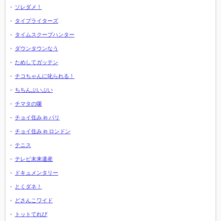
ソレダメ！
タイプライターズ
タイムスクープハンター
ダウンタウンなう
ためしてガッテン
チコちゃんに叱られる！
ちちんぷいぷい
チマタの噺
チョイ住み in パリ
チョイ住み in ロンドン
テニス
テレビ未来遺産
ドキュメンタリー
とくダネ！
どさんこワイド
トットてれび