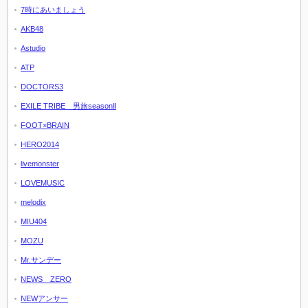
7時にあいましょう
AKB48
Astudio
ATP
DOCTORS3
EXILE TRIBE 男旅seasonⅡ
FOOT×BRAIN
HERO2014
livemonster
LOVEMUSIC
melodix
MIU404
MOZU
Mr.サンデー
NEWS ZERO
NEWアンサー