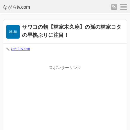
rss
m
サワコの朝【林家木久扇】の孫の林家コタ
03.30
の早熟ぶりに注目！
ながらtv.com
スポンサーリンク