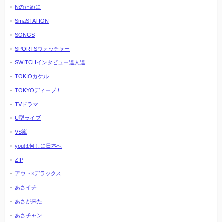
Nのために
SmaSTATION
SONGS
SPORTSウォッチャー
SWITCHインタビュー達人達
TOKIOカケル
TOKYOディープ！
TVドラマ
U型ライブ
VS嵐
youは何しに日本へ
ZIP
アウト×デラックス
あさイチ
あさが来た
あさチャン