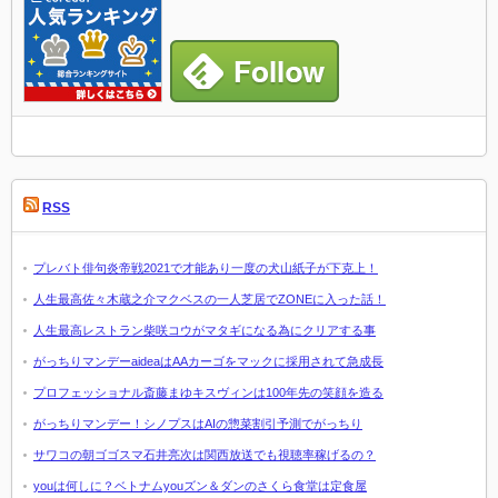
RSS
プレバト俳句炎帝戦2021で才能あり一度の犬山紙子が下克上！
人生最高佐々木蔵之介マクベスの一人芝居でZONEに入った話！
人生最高レストラン柴咲コウがマタギになる為にクリアする事
がっちりマンデーaideaはAAカーゴをマックに採用されて急成長
プロフェッショナル斎藤まゆキスヴィンは100年先の笑顔を造る
がっちりマンデー！シノプスはAIの惣菜割引予測でがっちり
サワコの朝ゴゴスマ石井亮次は関西放送でも視聴率稼げるの？
youは何しに？ベトナムyouズン＆ダンのさくら食堂は定食屋