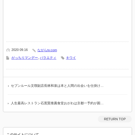
2020 09.16
ながらtv.com
がっちりマンデー
,
バラエティ
キウイ
セブンルール文喫副店長林和泉は本と人間の出会いを仕掛け…
人生最高レストラン石黒賢推薦食堂おがわは京都一予約が困…
RETURN TOP
このサイトについて