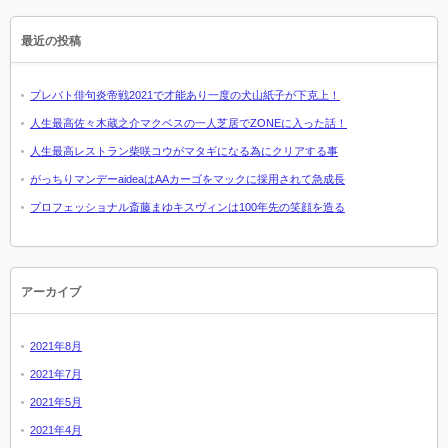
最近の投稿
プレバト俳句炎帝戦2021で才能あり一度の犬山紙子が下克上！
人生最高佐々木蔵之介マクベスの一人芝居でZONEに入った話！
人生最高レストラン柴咲コウがマタギになる為にクリアする事
がっちりマンデーaideaはAAカーゴをマックに採用されて急成長
プロフェッショナル斎藤まゆキスヴィンは100年先の笑顔を造る
アーカイブ
2021年8月
2021年7月
2021年5月
2021年4月