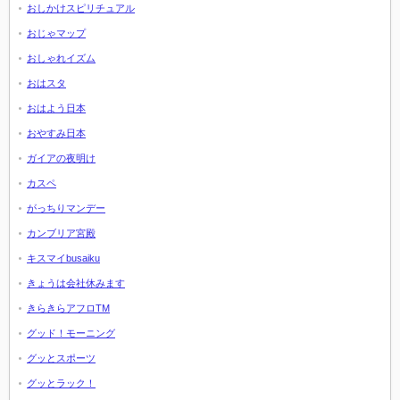
おしかけスピリチュアル
おじゃマップ
おしゃれイズム
おはスタ
おはよう日本
おやすみ日本
ガイアの夜明け
カスペ
がっちりマンデー
カンブリア宮殿
キスマイbusaiku
きょうは会社休みます
きらきらアフロTM
グッド！モーニング
グッとスポーツ
グッとラック！