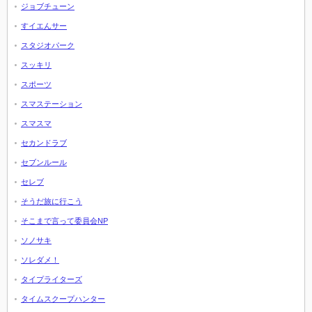
ジョブチューン
すイエんサー
スタジオパーク
スッキリ
スポーツ
スマステーション
スマスマ
セカンドラブ
セブンルール
セレブ
そうだ旅に行こう
そこまで言って委員会NP
ソノサキ
ソレダメ！
タイプライターズ
タイムスクープハンター