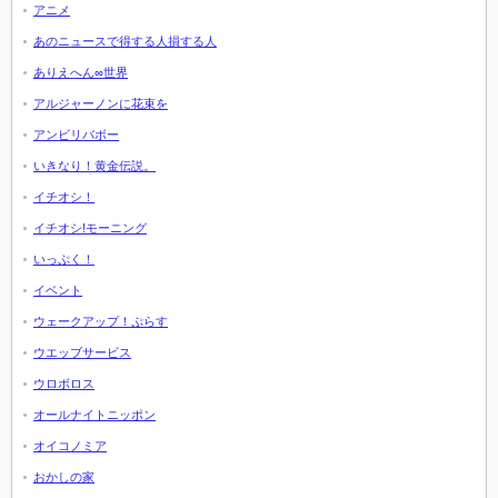
アニメ
あのニュースで得する人損する人
ありえへん∞世界
アルジャーノンに花束を
アンビリバボー
いきなり！黄金伝説。
イチオシ！
イチオシ!モーニング
いっぷく！
イベント
ウェークアップ！ぷらす
ウエッブサービス
ウロボロス
オールナイトニッポン
オイコノミア
おかしの家