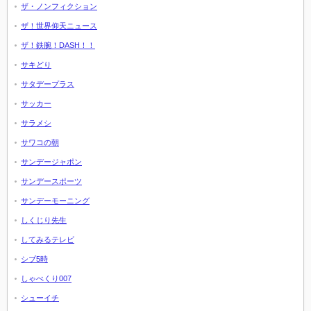
ザ・ノンフィクション
ザ！世界仰天ニュース
ザ！鉄腕！DASH！！
サキどり
サタデープラス
サッカー
サラメシ
サワコの朝
サンデージャポン
サンデースポーツ
サンデーモーニング
しくじり先生
してみるテレビ
シブ5時
しゃべくり007
シューイチ