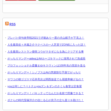
RSS
プレバト俳句炎帝戦2021で才能あり一度の犬山紙子が下克上！
人生最高佐々木蔵之介マクベスの一人芝居でZONEに入った話！
人生最高レストラン柴咲コウがマタギになる為にクリアする事
がっちりマンデーaideaはAAカーゴをマックに採用されて急成長
プロフェッショナル斎藤まゆキスヴィンは100年先の笑顔を造る
がっちりマンデー！シノプスはAIの惣菜割引予測でがっちり
サワコの朝ゴゴスマ石井亮次は関西放送でも視聴率稼げるの？
youは何しに？ベトナムyouズン＆ダンのさくら食堂は定食屋
がっちりマンデー！パキッテってなんだか名前で想像できる？
ボクらの時代窪塚洋介の信じる心が息子の立ち直りを助けた！