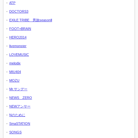
ATP
DOCTORS3
EXILE TRIBE 男旅seasonⅡ
FOOT×BRAIN
HERO2014
livemonster
LOVEMUSIC
melodix
MIU404
MOZU
Mr.サンデー
NEWS ZERO
NEWアンサー
Nのために
SmaSTATION
SONGS