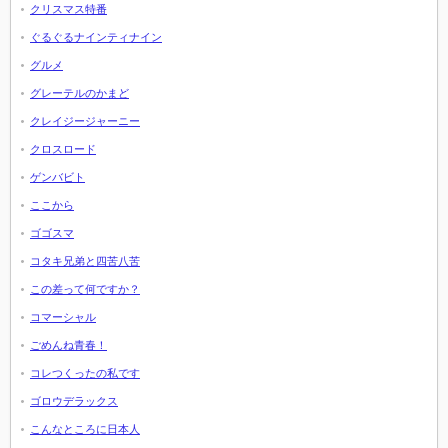
クリスマス特番
ぐるぐるナインティナイン
グルメ
グレーテルのかまど
クレイジージャーニー
クロスロード
ゲンバビト
ここから
ゴゴスマ
コタキ兄弟と四苦八苦
この差って何ですか？
コマーシャル
ごめんね青春！
コレつくったの私です
ゴロウデラックス
こんなところに日本人