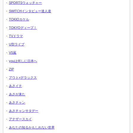
SPORTSウォッチャー
SWITCHインタビュー達人達
TOKIOカケル
TOKYOディープ！
TVドラマ
U型ライブ
VS嵐
youは何しに日本へ
ZIP
アウト×デラックス
あさイチ
あさが来た
あさチャン
あさチャンサタデー
アナザースカイ
あなたの知るかもしれない世界