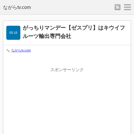
rss
m
がっちりマンデー【ゼスプリ】はキウイフ
09.16
ルーツ輸出専門会社
ながらtv.com
スポンサーリンク