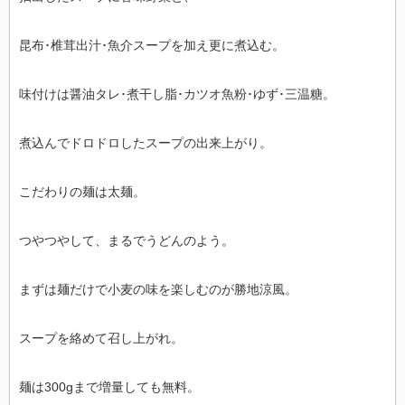
昆布･椎茸出汁･魚介スープを加え更に煮込む。
味付けは醤油タレ･煮干し脂･カツオ魚粉･ゆず･三温糖。
煮込んでドロドロしたスープの出来上がり。
こだわりの麺は太麺。
つやつやして、まるでうどんのよう。
まずは麺だけで小麦の味を楽しむのが勝地涼風。
スープを絡めて召し上がれ。
麺は300gまで増量しても無料。