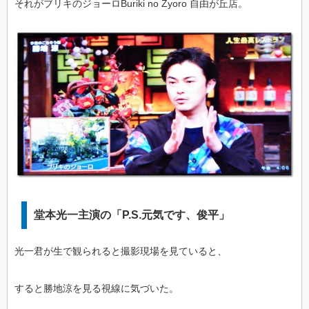
それがブリキのジョーロBuriki no Zyoro 自由が丘店。
堂本光一主演の「P.S.元気です、俊平」
光一君が生で観られると撮影現場を見ていると、
すると勝地涼を見る視線に気づいた。