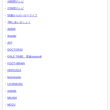
24時間テレビ
27時間テレビ
55歳からのハローライフ
7時にあいましょう
AKB48
Astudio
ATP
DOCTORS3
EXILE TRIBE 男旅seasonⅡ
FOOT×BRAIN
HERO2014
livemonster
LOVEMUSIC
melodix
MIU404
MOZU