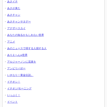
あさイチ
あさが来た
あさチャン
あさチャンサタデー
アナザースカイ
あなたの知るかもしれない世界
アニメ
あのニュースで得する人損する人
ありえへん∞世界
アルジャーノンに花束を
アンビリバボー
いきなり！黄金伝説。
イチオシ！
イチオシ!モーニング
いっぷく！
イベント