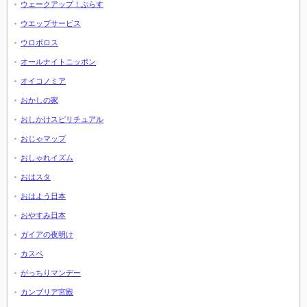
ウェークアップ！ぷらす
ウエッブサービス
ウロボロス
オールナイトニッポン
オイコノミア
おかしの家
おしかけスピリチュアル
おじゃマップ
おしゃれイズム
おはスタ
おはよう日本
おやすみ日本
ガイアの夜明け
カスペ
がっちりマンデー
カンブリア宮殿