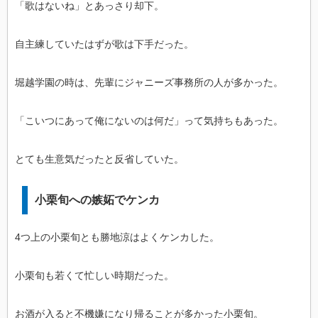
「歌はないね」とあっさり却下。
自主練していたはずが歌は下手だった。
堀越学園の時は、先輩にジャニーズ事務所の人が多かった。
「こいつにあって俺にないのは何だ」って気持ちもあった。
とても生意気だったと反省していた。
小栗旬への嫉妬でケンカ
4つ上の小栗旬とも勝地涼はよくケンカした。
小栗旬も若くて忙しい時期だった。
お酒が入ると不機嫌になり帰ることが多かった小栗旬。