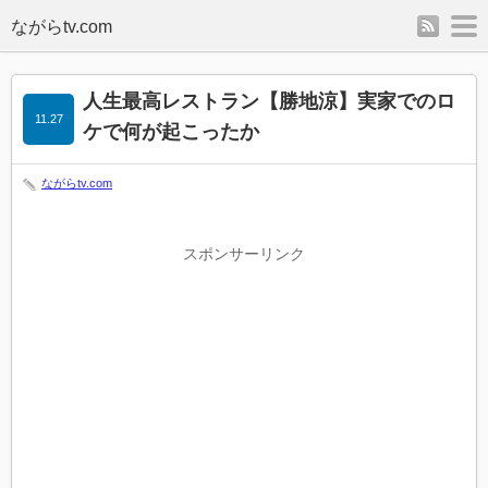
rss
m
人生最高レストラン【勝地涼】実家でのロ
11.27
ケで何が起こったか
ながらtv.com
スポンサーリンク