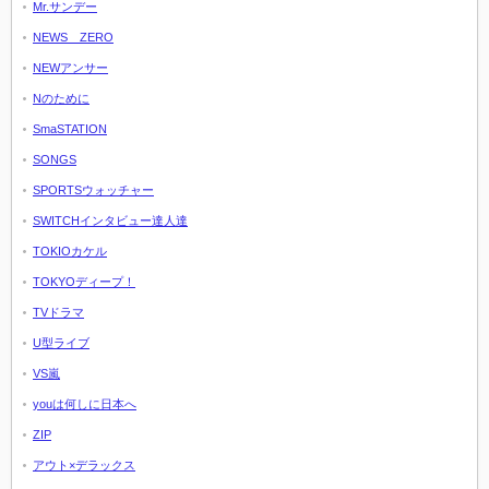
Mr.サンデー
NEWS ZERO
NEWアンサー
Nのために
SmaSTATION
SONGS
SPORTSウォッチャー
SWITCHインタビュー達人達
TOKIOカケル
TOKYOディープ！
TVドラマ
U型ライブ
VS嵐
youは何しに日本へ
ZIP
アウト×デラックス