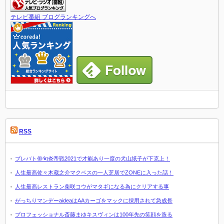
テレビ番組 ブログランキングへ
RSS
プレバト俳句炎帝戦2021で才能あり一度の犬山紙子が下克上！
人生最高佐々木蔵之介マクベスの一人芝居でZONEに入った話！
人生最高レストラン柴咲コウがマタギになる為にクリアする事
がっちりマンデーaideaはAAカーゴをマックに採用されて急成長
プロフェッショナル斎藤まゆキスヴィンは100年先の笑顔を造る