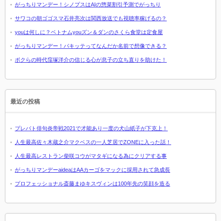
がっちりマンデー！シノプスはAIの惣菜割引予測でがっちり
サワコの朝ゴゴスマ石井亮次は関西放送でも視聴率稼げるの？
youは何しに？ベトナムyouズン＆ダンのさくら食堂は定食屋
がっちりマンデー！パキッテってなんだか名前で想像できる？
ボクらの時代窪塚洋介の信じる心が息子の立ち直りを助けた！
最近の投稿
プレバト俳句炎帝戦2021で才能あり一度の犬山紙子が下克上！
人生最高佐々木蔵之介マクベスの一人芝居でZONEに入った話！
人生最高レストラン柴咲コウがマタギになる為にクリアする事
がっちりマンデーaideaはAAカーゴをマックに採用されて急成長
プロフェッショナル斎藤まゆキスヴィンは100年先の笑顔を造る