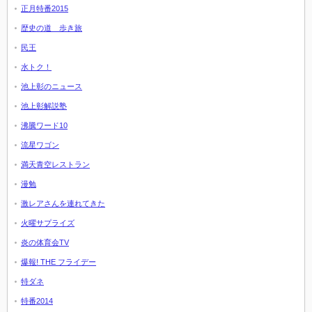
正月特番2015
歴史の道 歩き旅
民王
水トク！
池上彰のニュース
池上彰解説塾
沸騰ワード10
流星ワゴン
満天青空レストラン
漫勉
激レアさんを連れてきた
火曜サプライズ
炎の体育会TV
爆報! THE フライデー
特ダネ
特番2014