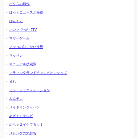
ボクらの時代
ほっとニュース北海道
ぼんくら
ホンマでっか!?TV
マザーゲーム
マツコの知らない世界
マッサン
マニュアル捜索隊
マラソングランドチャンピオンシップ
まれ
ミュージックステーション
みんテレ
メイドインジャパン
めざましテレビ
めちゃ２イケてるッ！
メレンゲの気持ち