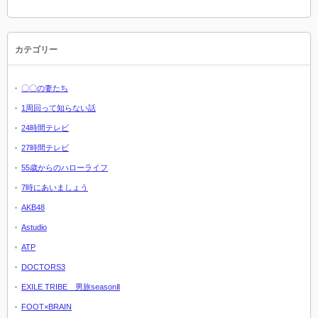
カテゴリー
〇〇の妻たち
1周回って知らない話
24時間テレビ
27時間テレビ
55歳からのハローライフ
7時にあいましょう
AKB48
Astudio
ATP
DOCTORS3
EXILE TRIBE 男旅seasonⅡ
FOOT×BRAIN