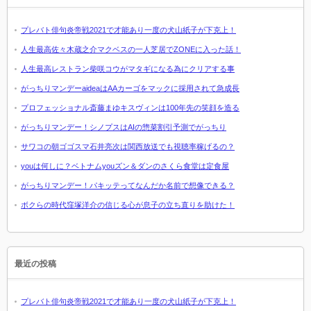
プレバト俳句炎帝戦2021で才能あり一度の犬山紙子が下克上！
人生最高佐々木蔵之介マクベスの一人芝居でZONEに入った話！
人生最高レストラン柴咲コウがマタギになる為にクリアする事
がっちりマンデーaideaはAAカーゴをマックに採用されて急成長
プロフェッショナル斎藤まゆキスヴィンは100年先の笑顔を造る
がっちりマンデー！シノプスはAIの惣菜割引予測でがっちり
サワコの朝ゴゴスマ石井亮次は関西放送でも視聴率稼げるの？
youは何しに？ベトナムyouズン＆ダンのさくら食堂は定食屋
がっちりマンデー！パキッテってなんだか名前で想像できる？
ボクらの時代窪塚洋介の信じる心が息子の立ち直りを助けた！
最近の投稿
プレバト俳句炎帝戦2021で才能あり一度の犬山紙子が下克上！