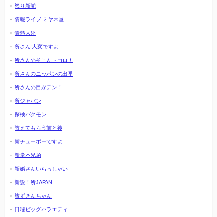
怒り新党
情報ライブ ミヤネ屋
情熱大陸
所さん!大変ですよ
所さんのそこんトコロ！
所さんのニッポンの出番
所さんの目がテン！
所ジャパン
探検バクモン
教えてもらう前と後
新チューボーですよ
新堂本兄弟
新婚さんいらっしゃい
新説！所JAPAN
旅ずきんちゃん
日曜ビッグバラエティ