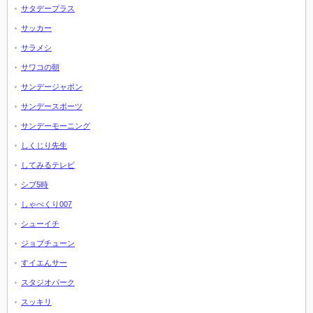
サタデープラス
サッカー
サラメシ
サワコの朝
サンデージャポン
サンデースポーツ
サンデーモーニング
しくじり先生
してみるテレビ
シブ5時
しゃべくり007
シューイチ
ジョブチューン
すイエんサー
スタジオパーク
スッキリ