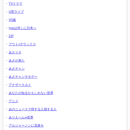
TVドラマ
U型ライブ
VS嵐
youは何しに日本へ
ZIP
アウト×デラックス
あさイチ
あさが来た
あさチャン
あさチャンサタデー
アナザースカイ
あなたの知るかもしれない世界
アニメ
あのニュースで得する人損する人
ありえへん∞世界
アルジャーノンに花束を