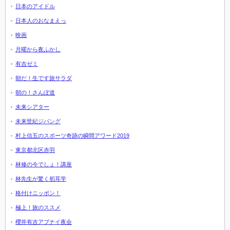
日本のアイドル
日本人のおなまえっ
映画
月曜から夜ふかし
有吉ゼミ
朝だ！生です旅サラダ
朝の！さんぽ道
未来シアター
未来世紀ジパング
村上信五のスポーツ奇跡の瞬間アワード2019
東京都北区赤羽
林修の今でしょ！講座
林先生が驚く初耳学
格付けニッポン！
極上！旅のススメ
櫻井有吉アブナイ夜会