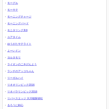
モーグル
モーサテ
モーニングチャージ
モーニングバード
モニタリング木8
ユアタイム
ゆうがたサテライト
よーいドン
ヨルタモリ
ライオンのごきげんよう
ランチのアッコちゃん
リーガルハイ
リオオリンピック2016
リオパラリンピック2016
リバースエッジ 大川端探偵社
るろうに剣心