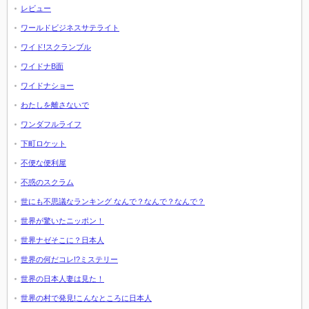
レビュー
ワールドビジネスサテライト
ワイド!スクランブル
ワイドナB面
ワイドナショー
わたしを離さないで
ワンダフルライフ
下町ロケット
不便な便利屋
不惑のスクラム
世にも不思議なランキング なんで？なんで？なんで？
世界が驚いたニッポン！
世界ナゼそこに？日本人
世界の何だコレ!?ミステリー
世界の日本人妻は見た！
世界の村で発見!こんなところに日本人