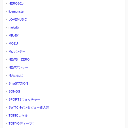
HERO2014
livemonster
LOVEMUSIC
melodix
MIU404
MOZU
Mr.サンデー
NEWS ZERO
NEWアンサー
Nのために
SmaSTATION
SONGS
SPORTSウォッチャー
SWITCHインタビュー達人達
TOKIOカケル
TOKYOディープ！