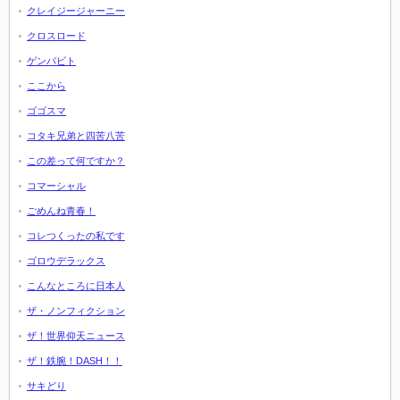
クレイジージャーニー
クロスロード
ゲンバビト
ここから
ゴゴスマ
コタキ兄弟と四苦八苦
この差って何ですか？
コマーシャル
ごめんね青春！
コレつくったの私です
ゴロウデラックス
こんなところに日本人
ザ・ノンフィクション
ザ！世界仰天ニュース
ザ！鉄腕！DASH！！
サキどり