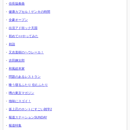
信長協奏曲
健康カプセル！ゲンキの時間
全豪オープン
出没アド街ック天国
初めて○○やってみた
初詣
又吉直樹のヘウレーカ！
吉田鋼太郎
和風総本家
問題のあるレストラン
喰う寝るふたり 住むふたり
噂の東京マガジン
地味にスゴイ！
坂上忍のホントにすごい雑学2
報道ステーションSUNDAY
報道特集