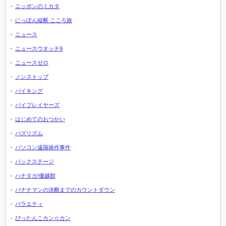
ニッポンのミカタ
にっぽん縦断 こころ旅
ニュース
ニュースウオッチ9
ニュースゼロ
ノンストップ
バイキング
バイプレイヤーズ
はじめてのおつかい
バズリズム
パソコン遠隔操作事件
バックステージ
ハナタカ!優越館
バナナマンの決断までのカウントダウン
バラエティ
ぴったんこカン☆カン