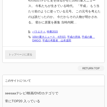
4月5日のテレビ史を揺るがせた100の重大ニュー
ス。 今私たちが生きている時代。 「平成」 もう当
たり前のように使っている元号。 この元号を考えた
のは誰だったのか。 今だからその人物が明かされ
る。 密かに原案を募集 当時内閣…
バラエティ
,
特番2015
100の重大ニュース 4月5日
,
平成の意味
,
平成の書
DAIGO
,
平成の考案者 山本達郎
トップページに戻る
RETURN TOP
このサイトについて
seesaaテレビ/映画/DVDカテゴリで
常にTOP20 入っている