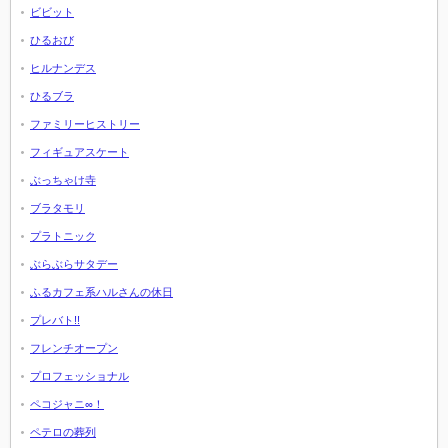
ビビット
ひるおび
ヒルナンデス
ひるブラ
ファミリーヒストリー
フィギュアスケート
ぶっちゃけ寺
ブラタモリ
プラトニック
ぶらぶらサタデー
ふるカフェ系ハルさんの休日
プレバト!!
フレンチオープン
プロフェッショナル
ペコジャニ∞！
ペテロの葬列