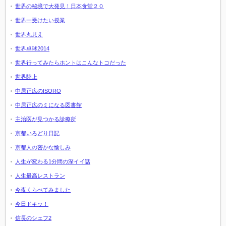
世界の秘境で大発見！日本食堂２０
世界一受けたい授業
世界丸見え
世界卓球2014
世界行ってみたらホントはこんなトコだった
世界陸上
中居正広のISORO
中居正広のミになる図書館
主治医が見つかる診療所
京都いろどり日記
京都人の密かな愉しみ
人生が変わる1分間の深イイ話
人生最高レストラン
今夜くらべてみました
今日ドキッ！
信長のシェフ2