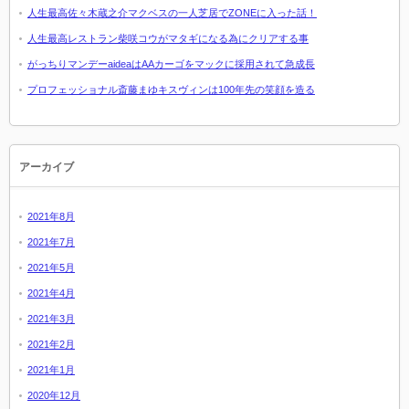
人生最高佐々木蔵之介マクベスの一人芝居でZONEに入った話！
人生最高レストラン柴咲コウがマタギになる為にクリアする事
がっちりマンデーaideaはAAカーゴをマックに採用されて急成長
プロフェッショナル斎藤まゆキスヴィンは100年先の笑顔を造る
アーカイブ
2021年8月
2021年7月
2021年5月
2021年4月
2021年3月
2021年2月
2021年1月
2020年12月