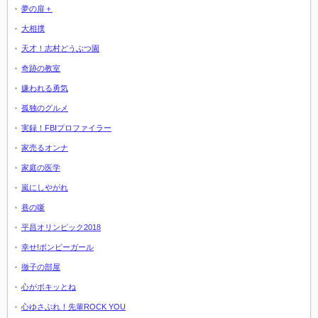
夢の扉＋
大相撲
天才！志村どうぶつ園
奇跡の教室
嫌われる勇気
孤独のグルメ
実録！FBIプロファイラー
家売るオンナ
家庭の医学
嵐にしやがれ
巷の噺
平昌オリンピック2018
幸せ!ボンビーガール
徹子の部屋
心がポキッとね
心ゆさぶれ！先輩ROCK YOU