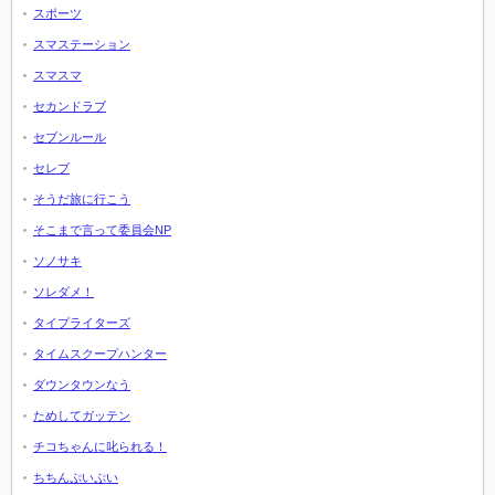
スポーツ
スマステーション
スマスマ
セカンドラブ
セブンルール
セレブ
そうだ旅に行こう
そこまで言って委員会NP
ソノサキ
ソレダメ！
タイプライターズ
タイムスクープハンター
ダウンタウンなう
ためしてガッテン
チコちゃんに叱られる！
ちちんぷいぷい