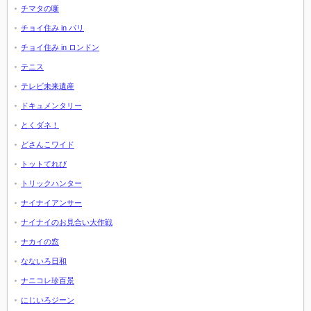
チマタの噺
チョイ住み in パリ
チョイ住み in ロンドン
テニス
テレビ未来遺産
ドキュメンタリー
とくダネ！
どさんこワイド
トットてれび
トリックハンター
ナイナイアンサー
ナイナイのお見合い大作戦
ナカイの窓
なないろ日和
ナニコレ珍百景
にじいろジーン