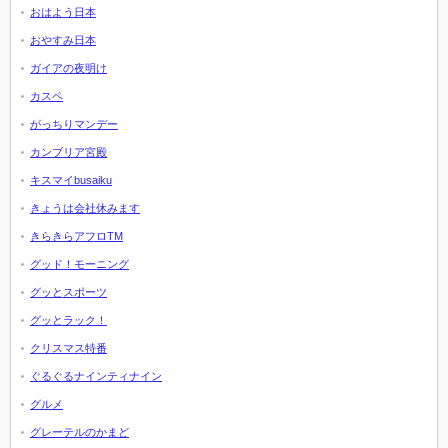
おはよう日本
おやすみ日本
ガイアの夜明け
カスペ
がっちりマンデー
カンブリア宮殿
キスマイbusaiku
きょうは会社休みます
きらきらアフロTM
グッド！モーニング
グッとスポーツ
グッとラック！
クリスマス特番
ぐるぐるナインティナイン
グルメ
グレーテルのかまど