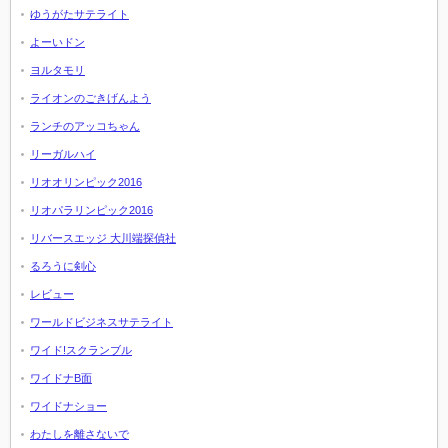
ゆうがたサテライト
よーいドン
ヨルタモリ
ライオンのごきげんよう
ランチのアッコちゃん
リーガルハイ
リオオリンピック2016
リオパラリンピック2016
リバースエッジ 大川端探偵社
るろうに剣心
レビュー
ワールドビジネスサテライト
ワイド!スクランブル
ワイドナB面
ワイドナショー
わたしを離さないで