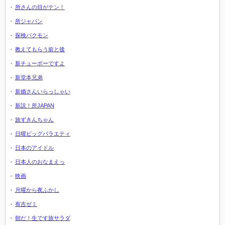
所さんの目がテン！
所ジャパン
探検バクモン
教えてもらう前と後
新チューボーですよ
新堂本兄弟
新婚さんいらっしゃい
新説！所JAPAN
旅ずきんちゃん
日曜ビッグバラエティ
日本のアイドル
日本人のおなまえっ
映画
月曜から夜ふかし
有吉ゼミ
朝だ！生です旅サラダ