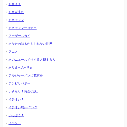
あさイチ
あさが来た
あさチャン
あさチャンサタデー
アナザースカイ
あなたの知るかもしれない世界
アニメ
あのニュースで得する人損する人
ありえへん∞世界
アルジャーノンに花束を
アンビリバボー
いきなり！黄金伝説。
イチオシ！
イチオシ!モーニング
いっぷく！
イベント