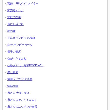
実録！FBIプロファイラー
家売るオンナ
家庭の医学
嵐にしやがれ
巷の噺
平昌オリンピック2018
幸せ!ボンビーガール
徹子の部屋
心がポキッとね
心ゆさぶれ！先輩ROCK YOU
怒り新党
情報ライブ ミヤネ屋
情熱大陸
所さん!大変ですよ
所さんのそこんトコロ！
所さんのニッポンの出番