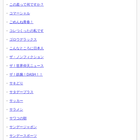
この差って何ですか？
コマーシャル
ごめんね青春！
コレつくったの私です
ゴロウデラックス
こんなところに日本人
ザ・ノンフィクション
ザ！世界仰天ニュース
ザ！鉄腕！DASH！！
サキどり
サタデープラス
サッカー
サラメシ
サワコの朝
サンデージャポン
サンデースポーツ