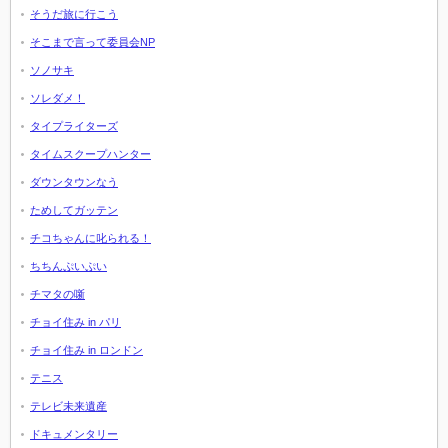
そうだ旅に行こう
そこまで言って委員会NP
ソノサキ
ソレダメ！
タイプライターズ
タイムスクープハンター
ダウンタウンなう
ためしてガッテン
チコちゃんに叱られる！
ちちんぷいぷい
チマタの噺
チョイ住み in パリ
チョイ住み in ロンドン
テニス
テレビ未来遺産
ドキュメンタリー