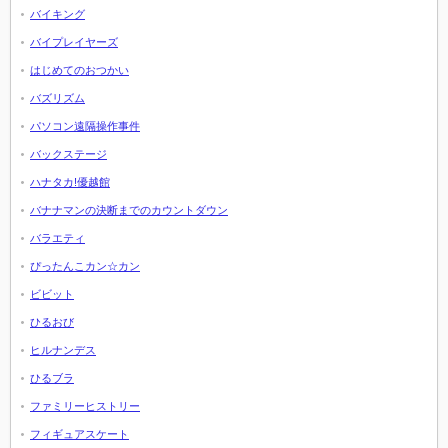
バイキング
バイプレイヤーズ
はじめてのおつかい
バズリズム
パソコン遠隔操作事件
バックステージ
ハナタカ!優越館
バナナマンの決断までのカウントダウン
バラエティ
ぴったんこカン☆カン
ビビット
ひるおび
ヒルナンデス
ひるブラ
ファミリーヒストリー
フィギュアスケート