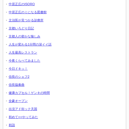
中居正広のISORO
中居正広のミになる図書館
主治医が見つかる診療所
京都いろどり日記
京都人の密かな愉しみ
人生が変わる1分間の深イイ話
人生最高レストラン
今夜くらべてみました
今日ドキッ！
信長のシェフ2
信長協奏曲
健康カプセル！ゲンキの時間
全豪オープン
出没アド街ック天国
初めて○○やってみた
初詣