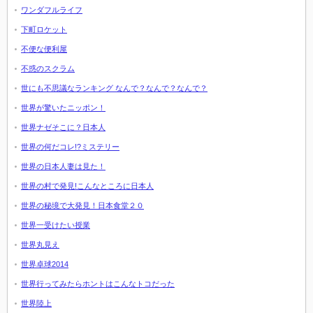
ワンダフルライフ
下町ロケット
不便な便利屋
不惑のスクラム
世にも不思議なランキング なんで？なんで？なんで？
世界が驚いたニッポン！
世界ナゼそこに？日本人
世界の何だコレ!?ミステリー
世界の日本人妻は見た！
世界の村で発見!こんなところに日本人
世界の秘境で大発見！日本食堂２０
世界一受けたい授業
世界丸見え
世界卓球2014
世界行ってみたらホントはこんなトコだった
世界陸上