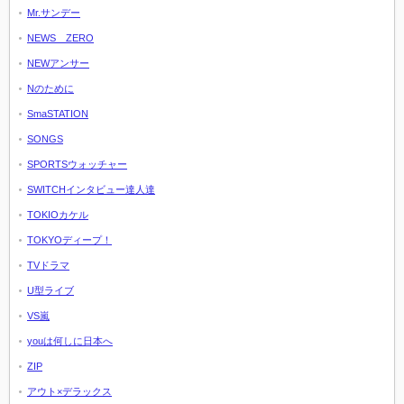
Mr.サンデー
NEWS ZERO
NEWアンサー
Nのために
SmaSTATION
SONGS
SPORTSウォッチャー
SWITCHインタビュー達人達
TOKIOカケル
TOKYOディープ！
TVドラマ
U型ライブ
VS嵐
youは何しに日本へ
ZIP
アウト×デラックス