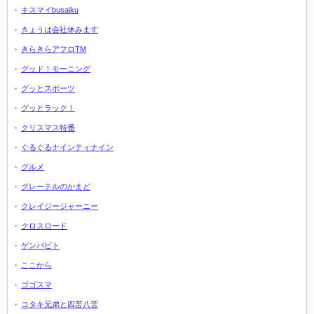
キスマイbusaiku
きょうは会社休みます
きらきらアフロTM
グッド！モーニング
グッとスポーツ
グッとラック！
クリスマス特番
ぐるぐるナインティナイン
グルメ
グレーテルのかまど
クレイジージャーニー
クロスロード
ゲンバビト
ここから
ゴゴスマ
コタキ兄弟と四苦八苦