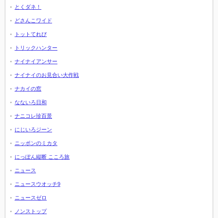
とくダネ！
どさんこワイド
トットてれび
トリックハンター
ナイナイアンサー
ナイナイのお見合い大作戦
ナカイの窓
なないろ日和
ナニコレ珍百景
にじいろジーン
ニッポンのミカタ
にっぽん縦断 こころ旅
ニュース
ニュースウオッチ9
ニュースゼロ
ノンストップ