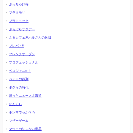
ぶっちゃけ寺
ブラタモリ
プラトニック
ぶらぶらサタデー
ふるカフェ系ハルさんの休日
プレバト!!
フレンチオープン
プロフェッショナル
ペコジャニ∞！
ペテロの葬列
ボクらの時代
ほっとニュース北海道
ぼんくら
ホンマでっか!?TV
マザーゲーム
マツコの知らない世界