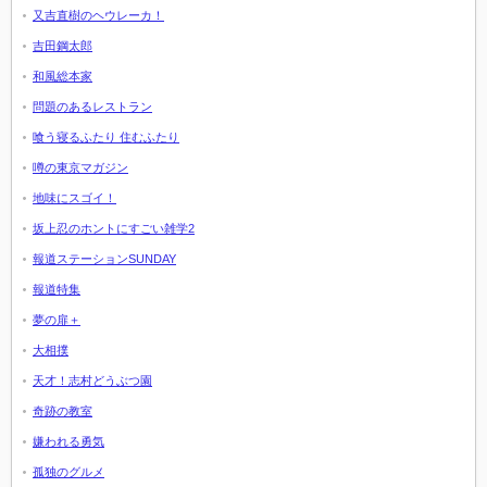
又吉直樹のヘウレーカ！
吉田鋼太郎
和風総本家
問題のあるレストラン
喰う寝るふたり 住むふたり
噂の東京マガジン
地味にスゴイ！
坂上忍のホントにすごい雑学2
報道ステーションSUNDAY
報道特集
夢の扉＋
大相撲
天才！志村どうぶつ園
奇跡の教室
嫌われる勇気
孤独のグルメ