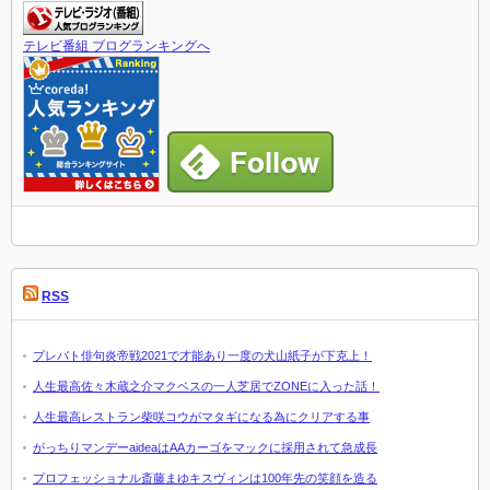
テレビ番組 ブログランキングへ
RSS
プレバト俳句炎帝戦2021で才能あり一度の犬山紙子が下克上！
人生最高佐々木蔵之介マクベスの一人芝居でZONEに入った話！
人生最高レストラン柴咲コウがマタギになる為にクリアする事
がっちりマンデーaideaはAAカーゴをマックに採用されて急成長
プロフェッショナル斎藤まゆキスヴィンは100年先の笑顔を造る