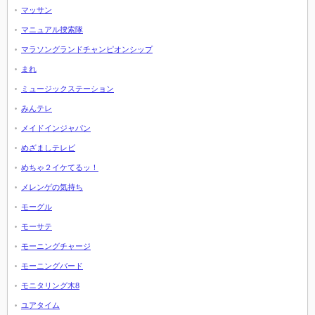
マッサン
マニュアル捜索隊
マラソングランドチャンピオンシップ
まれ
ミュージックステーション
みんテレ
メイドインジャパン
めざましテレビ
めちゃ２イケてるッ！
メレンゲの気持ち
モーグル
モーサテ
モーニングチャージ
モーニングバード
モニタリング木8
ユアタイム