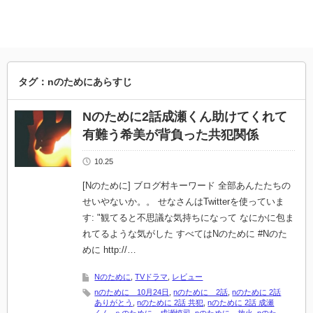
タグ：nのためにあらすじ
Nのために2話成瀬くん助けてくれて
有難う希美が背負った共犯関係
10.25
[Nのために] ブログ村キーワード 全部あんたたちの
せいやないか。。 せなさんはTwitterを使っていま
す: "観てると不思議な気持ちになって なにかに包ま
れてるような気がした すべてはNのために #Nのた
めに http://…
Nのために
,
TVドラマ
,
レビュー
nのために 10月24日
,
nのために 2話
,
nのために 2話
ありがとう
,
nのために 2話 共犯
,
nのために 2話 成瀬