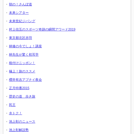
朝の！さんぽ道
未来シアター
未来世紀ジパング
村上信五のスポーツ奇跡の瞬間アワード2019
東京都北区赤羽
林修の今でしょ！講座
林先生が驚く初耳学
格付けニッポン！
極上！旅のススメ
櫻井有吉アブナイ夜会
正月特番2015
歴史の道 歩き旅
民王
水トク！
池上彰のニュース
池上彰解説塾