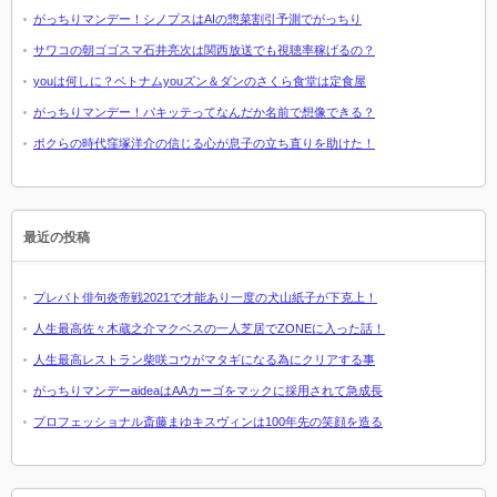
がっちりマンデー！シノプスはAIの惣菜割引予測でがっちり
サワコの朝ゴゴスマ石井亮次は関西放送でも視聴率稼げるの？
youは何しに？ベトナムyouズン＆ダンのさくら食堂は定食屋
がっちりマンデー！パキッテってなんだか名前で想像できる？
ボクらの時代窪塚洋介の信じる心が息子の立ち直りを助けた！
最近の投稿
プレバト俳句炎帝戦2021で才能あり一度の犬山紙子が下克上！
人生最高佐々木蔵之介マクベスの一人芝居でZONEに入った話！
人生最高レストラン柴咲コウがマタギになる為にクリアする事
がっちりマンデーaideaはAAカーゴをマックに採用されて急成長
プロフェッショナル斎藤まゆキスヴィンは100年先の笑顔を造る