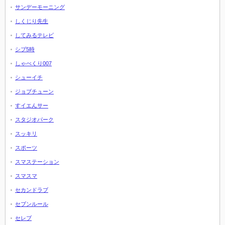
サンデーモーニング
しくじり先生
してみるテレビ
シブ5時
しゃべくり007
シューイチ
ジョブチューン
すイエんサー
スタジオパーク
スッキリ
スポーツ
スマステーション
スマスマ
セカンドラブ
セブンルール
セレブ