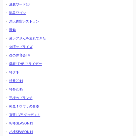
沸騰ワード10
流星ワゴン
満天青空レストラン
漫勉
激レアさんを連れてきた
火曜サプライズ
炎の体育会TV
爆報! THE フライデー
特ダネ
特番2014
特番2015
王様のブランチ
発見！ウワサの食卓
直撃LIVE グッディ！
相棒SEASON13
相棒SEASON14