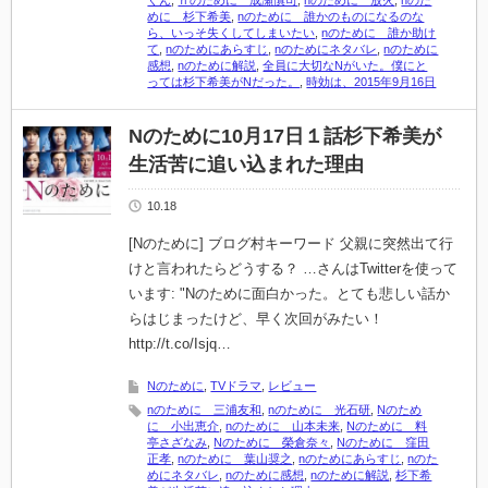
くん
,
ｎのために 成瀬慎司
,
nのために 放火
,
nのた
めに 杉下希美
,
nのために 誰かのものになるのな
ら、いっそ失くしてしまいたい
,
nのために 誰か助け
て
,
nのためにあらすじ
,
nのためにネタバレ
,
nのために
感想
,
nのために解説
,
全員に大切なNがいた。僕にと
っては杉下希美がNだった。
,
時効は、2015年9月16日
Nのために10月17日１話杉下希美が
生活苦に追い込まれた理由
10.18
[Nのために] ブログ村キーワード 父親に突然出て行
けと言われたらどうする？ …さんはTwitterを使って
います: "Nのために面白かった。とても悲しい話か
らはじまったけど、早く次回がみたい！
http://t.co/Isjq…
Nのために
,
TVドラマ
,
レビュー
nのために 三浦友和
,
nのために 光石研
,
Nのため
に 小出恵介
,
nのために 山本未来
,
Nのために 料
亭さざなみ
,
Nのために 榮倉奈々
,
Nのために 窪田
正孝
,
nのために 葉山奨之
,
nのためにあらすじ
,
nのた
めにネタバレ
,
nのために感想
,
nのために解説
,
杉下希