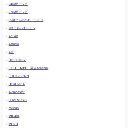
24時間テレビ
27時間テレビ
55歳からのハローライフ
7時にあいましょう
AKB48
Astudio
ATP
DOCTORS3
EXILE TRIBE 男旅seasonⅡ
FOOT×BRAIN
HERO2014
livemonster
LOVEMUSIC
melodix
MIU404
MOZU