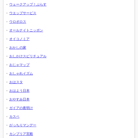
ウェークアップ！ぷらす
ウエッブサービス
ウロボロス
オールナイトニッポン
オイコノミア
おかしの家
おしかけスピリチュアル
おじゃマップ
おしゃれイズム
おはスタ
おはよう日本
おやすみ日本
ガイアの夜明け
カスペ
がっちりマンデー
カンブリア宮殿