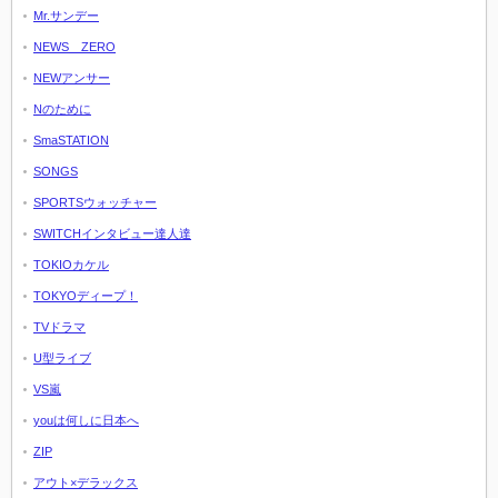
Mr.サンデー
NEWS ZERO
NEWアンサー
Nのために
SmaSTATION
SONGS
SPORTSウォッチャー
SWITCHインタビュー達人達
TOKIOカケル
TOKYOディープ！
TVドラマ
U型ライブ
VS嵐
youは何しに日本へ
ZIP
アウト×デラックス