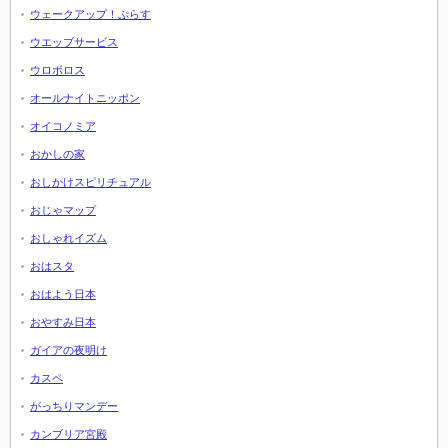
ウェークアップ！ぷらす
ウエッブサービス
ウロボロス
オールナイトニッポン
オイコノミア
おかしの家
おしかけスピリチュアル
おじゃマップ
おしゃれイズム
おはスタ
おはよう日本
おやすみ日本
ガイアの夜明け
カスペ
がっちりマンデー
カンブリア宮殿