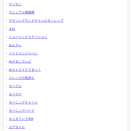
マッサン
マニュアル捜索隊
マラソングランドチャンピオンシップ
まれ
ミュージックステーション
みんテレ
メイドインジャパン
めざましテレビ
めちゃ２イケてるッ！
メレンゲの気持ち
モーグル
モーサテ
モーニングチャージ
モーニングバード
モニタリング木8
ユアタイム