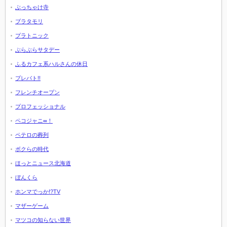
ぶっちゃけ寺
ブラタモリ
プラトニック
ぶらぶらサタデー
ふるカフェ系ハルさんの休日
プレバト!!
フレンチオープン
プロフェッショナル
ペコジャニ∞！
ペテロの葬列
ボクらの時代
ほっとニュース北海道
ぼんくら
ホンマでっか!?TV
マザーゲーム
マツコの知らない世界