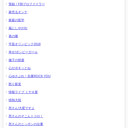
実録！FBIプロファイラー
家売るオンナ
家庭の医学
嵐にしやがれ
巷の噺
平昌オリンピック2018
幸せ!ボンビーガール
徹子の部屋
心がポキッとね
心ゆさぶれ！先輩ROCK YOU
怒り新党
情報ライブ ミヤネ屋
情熱大陸
所さん!大変ですよ
所さんのそこんトコロ！
所さんのニッポンの出番