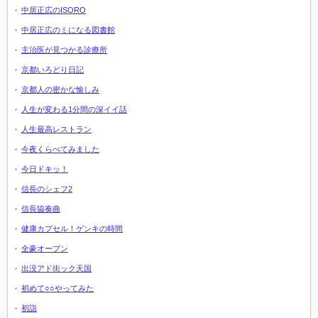
中居正広のISORO
中居正広のミになる図書館
主治医が見つかる診療所
京都いろどり日記
京都人の密かな愉しみ
人生が変わる1分間の深イイ話
人生最高レストラン
今夜くらべてみました
今日ドキッ！
信長のシェフ2
信長協奏曲
健康カプセル！ゲンキの時間
全豪オープン
出没アド街ック天国
初めて○○やってみた
初詣