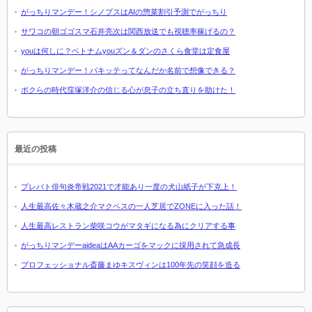
がっちりマンデー！シノプスはAIの惣菜割引予測でがっちり
サワコの朝ゴゴスマ石井亮次は関西放送でも視聴率稼げるの？
youは何しに？ベトナムyouズン＆ダンのさくら食堂は定食屋
がっちりマンデー！パキッテってなんだか名前で想像できる？
ボクらの時代窪塚洋介の信じる心が息子の立ち直りを助けた！
最近の投稿
プレバト俳句炎帝戦2021で才能あり一度の犬山紙子が下克上！
人生最高佐々木蔵之介マクベスの一人芝居でZONEに入った話！
人生最高レストラン柴咲コウがマタギになる為にクリアする事
がっちりマンデーaideaはAAカーゴをマックに採用されて急成長
プロフェッショナル斎藤まゆキスヴィンは100年先の笑顔を造る