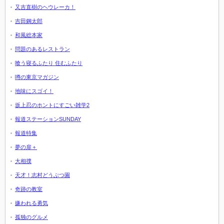
又吉直樹のヘウレーカ！
吉田鋼太郎
和風総本家
問題のあるレストラン
喰う寝るふたり 住むふたり
噂の東京マガジン
地味にスゴイ！
坂上忍のホントにすごい雑学2
報道ステーションSUNDAY
報道特集
夢の扉＋
大相撲
天才！志村どうぶつ園
奇跡の教室
嫌われる勇気
孤独のグルメ