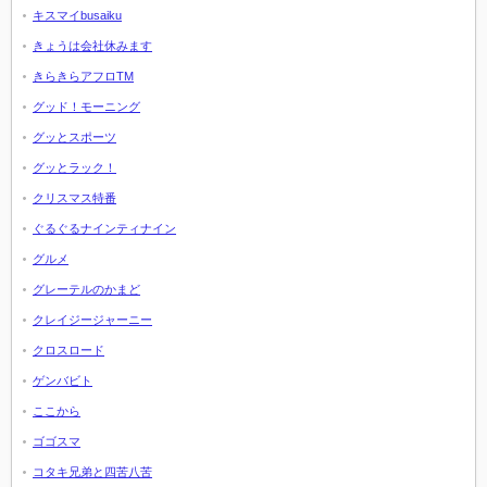
キスマイbusaiku
きょうは会社休みます
きらきらアフロTM
グッド！モーニング
グッとスポーツ
グッとラック！
クリスマス特番
ぐるぐるナインティナイン
グルメ
グレーテルのかまど
クレイジージャーニー
クロスロード
ゲンバビト
ここから
ゴゴスマ
コタキ兄弟と四苦八苦