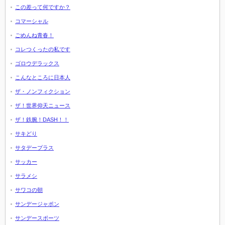
この差って何ですか？
コマーシャル
ごめんね青春！
コレつくったの私です
ゴロウデラックス
こんなところに日本人
ザ・ノンフィクション
ザ！世界仰天ニュース
ザ！鉄腕！DASH！！
サキどり
サタデープラス
サッカー
サラメシ
サワコの朝
サンデージャポン
サンデースポーツ