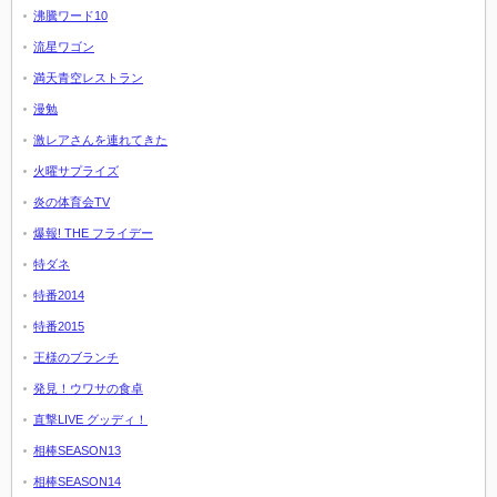
沸騰ワード10
流星ワゴン
満天青空レストラン
漫勉
激レアさんを連れてきた
火曜サプライズ
炎の体育会TV
爆報! THE フライデー
特ダネ
特番2014
特番2015
王様のブランチ
発見！ウワサの食卓
直撃LIVE グッディ！
相棒SEASON13
相棒SEASON14