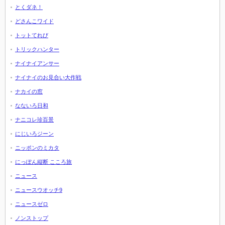
とくダネ！
どさんこワイド
トットてれび
トリックハンター
ナイナイアンサー
ナイナイのお見合い大作戦
ナカイの窓
なないろ日和
ナニコレ珍百景
にじいろジーン
ニッポンのミカタ
にっぽん縦断 こころ旅
ニュース
ニュースウオッチ9
ニュースゼロ
ノンストップ