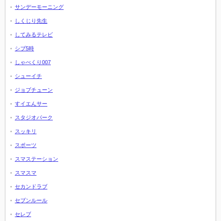
サンデーモーニング
しくじり先生
してみるテレビ
シブ5時
しゃべくり007
シューイチ
ジョブチューン
すイエんサー
スタジオパーク
スッキリ
スポーツ
スマステーション
スマスマ
セカンドラブ
セブンルール
セレブ