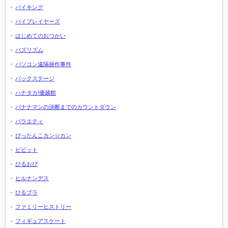
バイキング
バイプレイヤーズ
はじめてのおつかい
バズリズム
パソコン遠隔操作事件
バックステージ
ハナタカ!優越館
バナナマンの決断までのカウントダウン
バラエティ
ぴったんこカン☆カン
ビビット
ひるおび
ヒルナンデス
ひるブラ
ファミリーヒストリー
フィギュアスケート