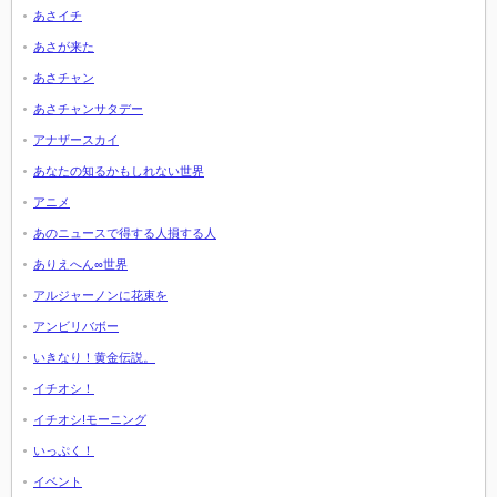
あさイチ
あさが来た
あさチャン
あさチャンサタデー
アナザースカイ
あなたの知るかもしれない世界
アニメ
あのニュースで得する人損する人
ありえへん∞世界
アルジャーノンに花束を
アンビリバボー
いきなり！黄金伝説。
イチオシ！
イチオシ!モーニング
いっぷく！
イベント