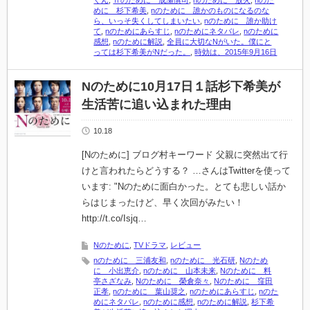
くん
,
ｎのために 成瀬慎司
,
nのために 放火
,
nのた
めに 杉下希美
,
nのために 誰かのものになるのな
ら、いっそ失くしてしまいたい
,
nのために 誰か助け
て
,
nのためにあらすじ
,
nのためにネタバレ
,
nのために
感想
,
nのために解説
,
全員に大切なNがいた。僕にと
っては杉下希美がNだった。
,
時効は、2015年9月16日
Nのために10月17日１話杉下希美が
生活苦に追い込まれた理由
10.18
[Nのために] ブログ村キーワード 父親に突然出て行
けと言われたらどうする？ …さんはTwitterを使って
います: "Nのために面白かった。とても悲しい話か
らはじまったけど、早く次回がみたい！
http://t.co/Isjq…
Nのために
,
TVドラマ
,
レビュー
nのために 三浦友和
,
nのために 光石研
,
Nのため
に 小出恵介
,
nのために 山本未来
,
Nのために 料
亭さざなみ
,
Nのために 榮倉奈々
,
Nのために 窪田
正孝
,
nのために 葉山奨之
,
nのためにあらすじ
,
nのた
めにネタバレ
,
nのために感想
,
nのために解説
,
杉下希