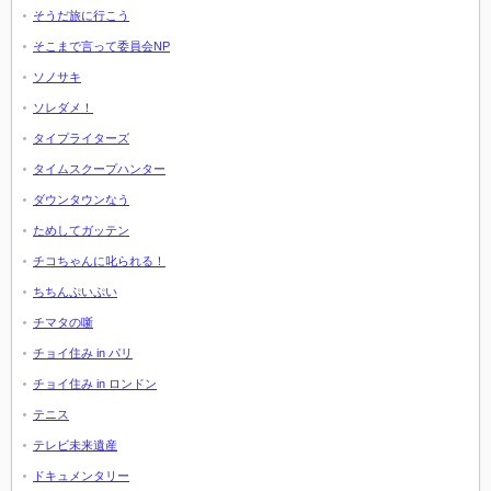
そうだ旅に行こう
そこまで言って委員会NP
ソノサキ
ソレダメ！
タイプライターズ
タイムスクープハンター
ダウンタウンなう
ためしてガッテン
チコちゃんに叱られる！
ちちんぷいぷい
チマタの噺
チョイ住み in パリ
チョイ住み in ロンドン
テニス
テレビ未来遺産
ドキュメンタリー