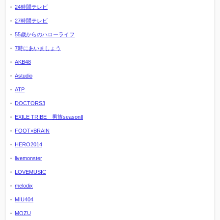
24時間テレビ
27時間テレビ
55歳からのハローライフ
7時にあいましょう
AKB48
Astudio
ATP
DOCTORS3
EXILE TRIBE 男旅seasonⅡ
FOOT×BRAIN
HERO2014
livemonster
LOVEMUSIC
melodix
MIU404
MOZU