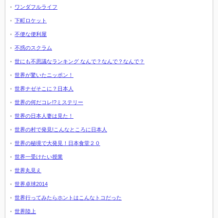
ワンダフルライフ
下町ロケット
不便な便利屋
不惑のスクラム
世にも不思議なランキング なんで？なんで？なんで？
世界が驚いたニッポン！
世界ナゼそこに？日本人
世界の何だコレ!?ミステリー
世界の日本人妻は見た！
世界の村で発見!こんなところに日本人
世界の秘境で大発見！日本食堂２０
世界一受けたい授業
世界丸見え
世界卓球2014
世界行ってみたらホントはこんなトコだった
世界陸上