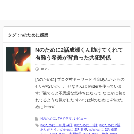
タグ：nのために感想
Nのために2話成瀬くん助けてくれて
有難う希美が背負った共犯関係
10.25
[Nのために] ブログ村キーワード 全部あんたたちの
せいやないか。。 せなさんはTwitterを使っていま
す: "観てると不思議な気持ちになって なにかに包ま
れてるような気がした すべてはNのために #Nのた
めに http://…
Nのために
,
TVドラマ
,
レビュー
nのために 10月24日
,
nのために 2話
,
nのために 2話
ありがとう
,
nのために 2話 共犯
,
nのために 2話 成瀬