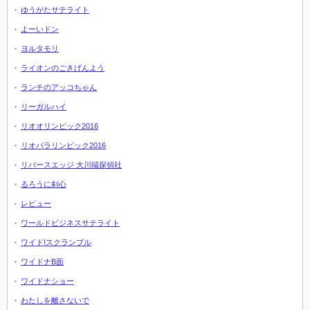
ゆうがたサテライト
よーいドン
ヨルタモリ
ライオンのごきげんよう
ランチのアッコちゃん
リーガルハイ
リオオリンピック2016
リオパラリンピック2016
リバースエッジ 大川端探偵社
るろうに剣心
レビュー
ワールドビジネスサテライト
ワイド!スクランブル
ワイドナB面
ワイドナショー
わたしを離さないで