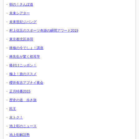
朝の！さんぽ道
未来シアター
未来世紀ジパング
村上信五のスポーツ奇跡の瞬間アワード2019
東京都北区赤羽
林修の今でしょ！講座
林先生が驚く初耳学
格付けニッポン！
極上！旅のススメ
櫻井有吉アブナイ夜会
正月特番2015
歴史の道 歩き旅
民王
水トク！
池上彰のニュース
池上彰解説塾