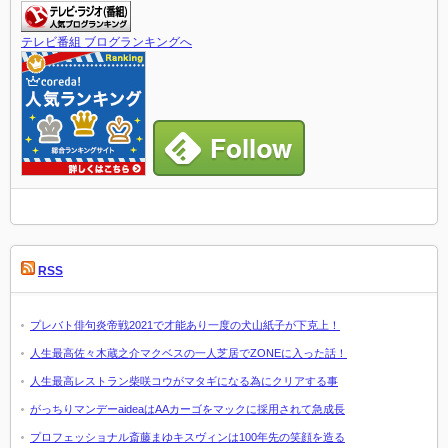
テレビ番組 ブログランキングへ
RSS
プレバト俳句炎帝戦2021で才能あり一度の犬山紙子が下克上！
人生最高佐々木蔵之介マクベスの一人芝居でZONEに入った話！
人生最高レストラン柴咲コウがマタギになる為にクリアする事
がっちりマンデーaideaはAAカーゴをマックに採用されて急成長
プロフェッショナル斎藤まゆキスヴィンは100年先の笑顔を造る