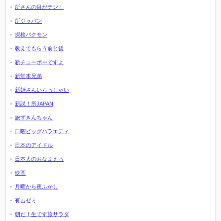
所さんの目がテン！
所ジャパン
探検バクモン
教えてもらう前と後
新チューボーですよ
新堂本兄弟
新婚さんいらっしゃい
新説！所JAPAN
旅ずきんちゃん
日曜ビッグバラエティ
日本のアイドル
日本人のおなまえっ
映画
月曜から夜ふかし
有吉ゼミ
朝だ！生です旅サラダ