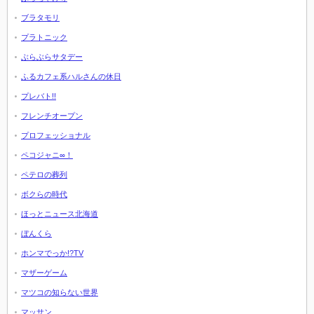
ブラタモリ
プラトニック
ぶらぶらサタデー
ふるカフェ系ハルさんの休日
プレバト!!
フレンチオープン
プロフェッショナル
ペコジャニ∞！
ペテロの葬列
ボクらの時代
ほっとニュース北海道
ぼんくら
ホンマでっか!?TV
マザーゲーム
マツコの知らない世界
マッサン