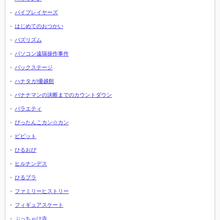
バイプレイヤーズ
はじめてのおつかい
バズリズム
パソコン遠隔操作事件
バックステージ
ハナタカ!優越館
バナナマンの決断までのカウントダウン
バラエティ
ぴったんこカン☆カン
ビビット
ひるおび
ヒルナンデス
ひるブラ
ファミリーヒストリー
フィギュアスケート
ぶっちゃけ寺