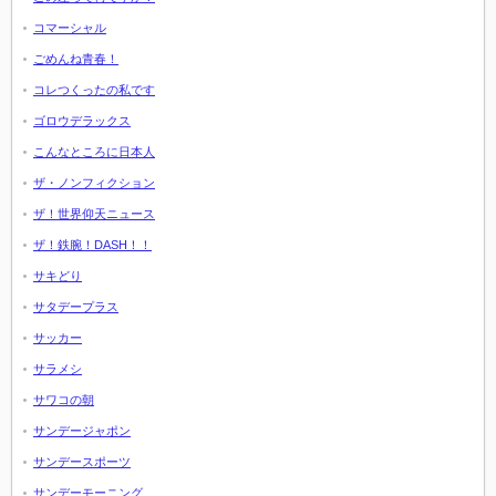
コマーシャル
ごめんね青春！
コレつくったの私です
ゴロウデラックス
こんなところに日本人
ザ・ノンフィクション
ザ！世界仰天ニュース
ザ！鉄腕！DASH！！
サキどり
サタデープラス
サッカー
サラメシ
サワコの朝
サンデージャポン
サンデースポーツ
サンデーモーニング