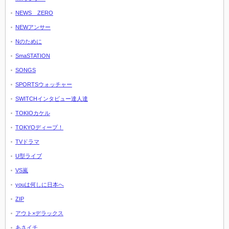
NEWS ZERO
NEWアンサー
Nのために
SmaSTATION
SONGS
SPORTSウォッチャー
SWITCHインタビュー達人達
TOKIOカケル
TOKYOディープ！
TVドラマ
U型ライブ
VS嵐
youは何しに日本へ
ZIP
アウト×デラックス
あさイチ