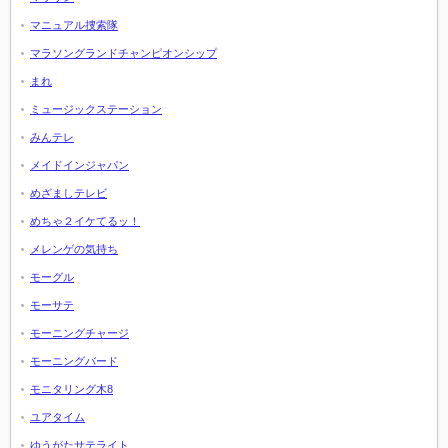
マニュアル捜索隊
マラソングランドチャンピオンシップ
まれ
ミュージックステーション
みんテレ
メイドインジャパン
めざましテレビ
めちゃ２イケてるッ！
メレンゲの気持ち
モーグル
モーサテ
モーニングチャージ
モーニングバード
モニタリング木8
ユアタイム
ゆうがたサテライト