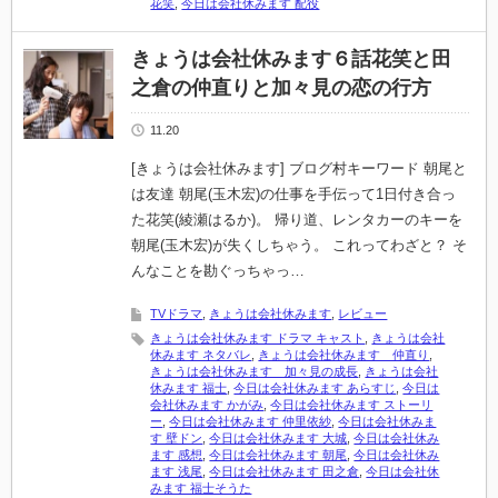
花笑
,
今日は会社休みます 配役
きょうは会社休みます６話花笑と田
之倉の仲直りと加々見の恋の行方
11.20
[きょうは会社休みます] ブログ村キーワード 朝尾と
は友達 朝尾(玉木宏)の仕事を手伝って1日付き合っ
た花笑(綾瀬はるか)。 帰り道、レンタカーのキーを
朝尾(玉木宏)が失くしちゃう。 これってわざと？ そ
んなことを勘ぐっちゃっ…
TVドラマ
,
きょうは会社休みます
,
レビュー
きょうは会社休みます ドラマ キャスト
,
きょうは会社
休みます ネタバレ
,
きょうは会社休みます 仲直り
,
きょうは会社休みます 加々見の成長
,
きょうは会社
休みます 福士
,
今日は会社休みます あらすじ
,
今日は
会社休みます かがみ
,
今日は会社休みます ストーリ
ー
,
今日は会社休みます 仲里依紗
,
今日は会社休みま
す 壁ドン
,
今日は会社休みます 大城
,
今日は会社休み
ます 感想
,
今日は会社休みます 朝尾
,
今日は会社休み
ます 浅尾
,
今日は会社休みます 田之倉
,
今日は会社休
みます 福士そうた