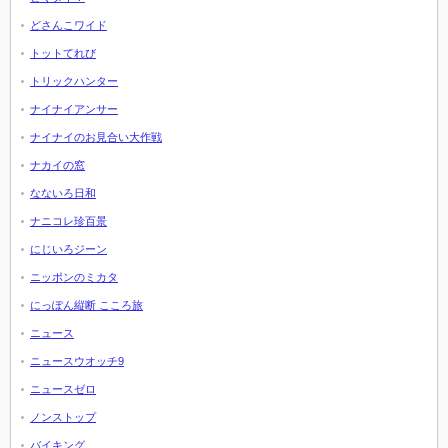
どさんこワイド
トットてれび
トリックハンター
ナイナイアンサー
ナイナイのお見合い大作戦
ナカイの窓
なないろ日和
ナニコレ珍百景
にじいろジーン
ニッポンのミカタ
にっぽん縦断 こころ旅
ニュース
ニュースウオッチ9
ニュースゼロ
ノンストップ
バイキング