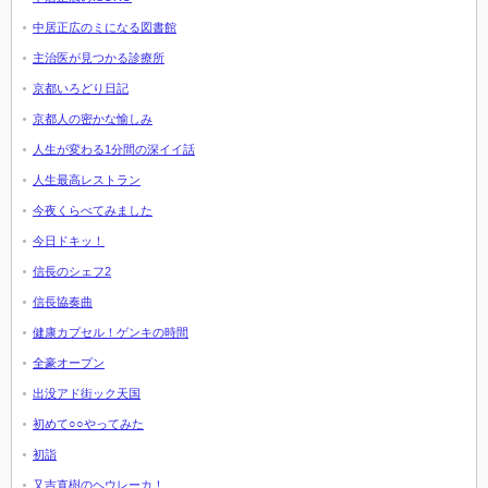
中居正広のミになる図書館
主治医が見つかる診療所
京都いろどり日記
京都人の密かな愉しみ
人生が変わる1分間の深イイ話
人生最高レストラン
今夜くらべてみました
今日ドキッ！
信長のシェフ2
信長協奏曲
健康カプセル！ゲンキの時間
全豪オープン
出没アド街ック天国
初めて○○やってみた
初詣
又吉直樹のヘウレーカ！