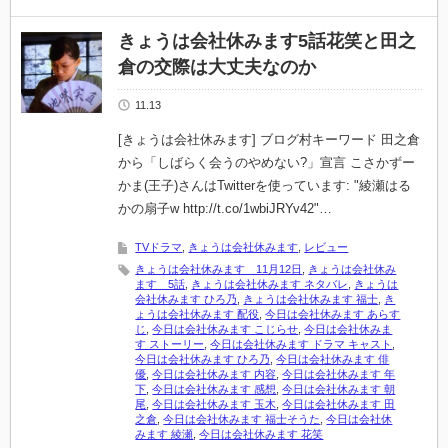
きょうは会社休みます5話花笑と田之
倉の交際は大丈夫なのか
11.13
[きょうは会社休みます] ブログ村キーワード 田之倉
から「しばらく会うのやめない?」宣言 こさかずー
かま(王子)さんはTwitterを使っています: "綾瀬はる
かの扇子w http://t.co/1wbiJRYv42"…
TVドラマ
,
きょうは会社休みます
,
レビュー
きょうは会社休みます 11月12日
,
きょうは会社休み
ます 5話
,
きょうは会社休みます ネタバレ
,
きょうは
会社休みます ひろ乃
,
きょうは会社休みます 福士
,
き
ょうは会社休みます 配役
,
今日は会社休みます あらす
じ
,
今日は会社休みます こじらせ
,
今日は会社休みま
す ストーリー
,
今日は会社休みます ドラマ キャスト
,
今日は会社休みます ひろ乃
,
今日は会社休みます 俳
優
,
今日は会社休みます 内容
,
今日は会社休みます 年
下
,
今日は会社休みます 感想
,
今日は会社休みます 朝
尾
,
今日は会社休みます 玉木
,
今日は会社休みます 田
之倉
,
今日は会社休みます 福士そうた
,
今日は会社休
みます 綾瀬
,
今日は会社休みます 花笑