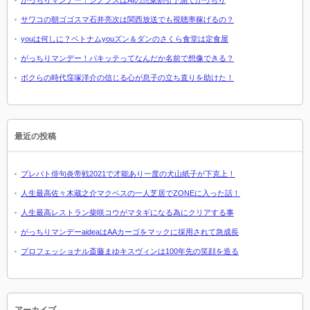
がっちりマンデー！シノプスはAIの惣菜割引予測でがっちり
サワコの朝ゴゴスマ石井亮次は関西放送でも視聴率稼げるの？
youは何しに？ベトナムyouズン＆ダンのさくら食堂は定食屋
がっちりマンデー！パキッテってなんだか名前で想像できる？
ボクらの時代窪塚洋介の信じる心が息子の立ち直りを助けた！
最近の投稿
プレバト俳句炎帝戦2021で才能あり一度の犬山紙子が下克上！
人生最高佐々木蔵之介マクベスの一人芝居でZONEに入った話！
人生最高レストラン柴咲コウがマタギになる為にクリアする事
がっちりマンデーaideaはAAカーゴをマックに採用されて急成長
プロフェッショナル斎藤まゆキスヴィンは100年先の笑顔を造る