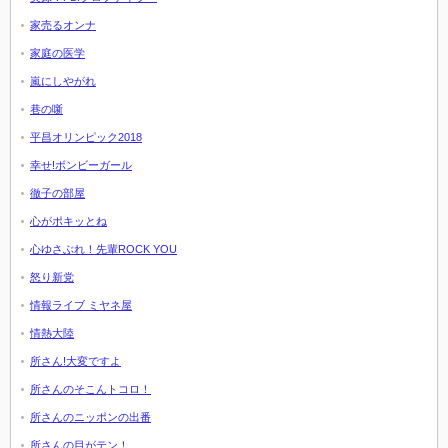
家売るオンナ
家庭の医学
嵐にしやがれ
巷の噺
平昌オリンピック2018
幸せ!ボンビーガール
徹子の部屋
心がポキッとね
心ゆさぶれ！先輩ROCK YOU
怒り新党
情報ライブ ミヤネ屋
情熱大陸
所さん!大変ですよ
所さんのそこんトコロ！
所さんのニッポンの出番
所さんの目がテン！