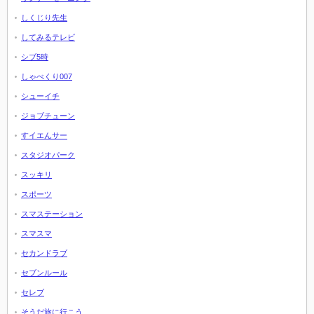
しくじり先生
してみるテレビ
シブ5時
しゃべくり007
シューイチ
ジョブチューン
すイエんサー
スタジオパーク
スッキリ
スポーツ
スマステーション
スマスマ
セカンドラブ
セブンルール
セレブ
そうだ旅に行こう