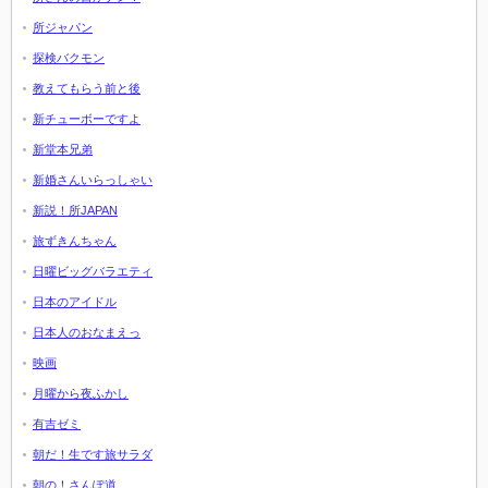
所ジャパン
探検バクモン
教えてもらう前と後
新チューボーですよ
新堂本兄弟
新婚さんいらっしゃい
新説！所JAPAN
旅ずきんちゃん
日曜ビッグバラエティ
日本のアイドル
日本人のおなまえっ
映画
月曜から夜ふかし
有吉ゼミ
朝だ！生です旅サラダ
朝の！さんぽ道