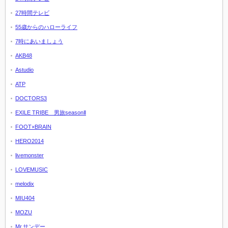
27時間テレビ
55歳からのハローライフ
7時にあいましょう
AKB48
Astudio
ATP
DOCTORS3
EXILE TRIBE 男旅seasonⅡ
FOOT×BRAIN
HERO2014
livemonster
LOVEMUSIC
melodix
MIU404
MOZU
Mr.サンデー