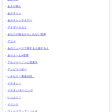
あさが来た
あさチャン
あさチャンサタデー
アナザースカイ
あなたの知るかもしれない世界
アニメ
あのニュースで得する人損する人
ありえへん∞世界
アルジャーノンに花束を
アンビリバボー
いきなり！黄金伝説。
イチオシ！
イチオシ!モーニング
いっぷく！
イベント
ウェークアップ！ぷらす