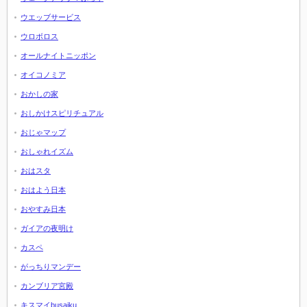
ウエッブサービス
ウロボロス
オールナイトニッポン
オイコノミア
おかしの家
おしかけスピリチュアル
おじゃマップ
おしゃれイズム
おはスタ
おはよう日本
おやすみ日本
ガイアの夜明け
カスペ
がっちりマンデー
カンブリア宮殿
キスマイbusaiku