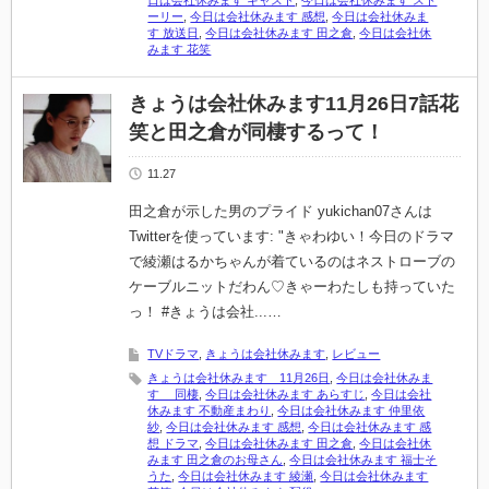
日は会社休みます キャスト
,
今日は会社休みます スト
ーリー
,
今日は会社休みます 感想
,
今日は会社休みま
す 放送日
,
今日は会社休みます 田之倉
,
今日は会社休
みます 花笑
きょうは会社休みます11月26日7話花
笑と田之倉が同棲するって！
11.27
田之倉が示した男のプライド yukichan07さんは
Twitterを使っています: "きゃわゆい！今日のドラマ
で綾瀬はるかちゃんが着ているのはネストローブの
ケーブルニットだわん♡きゃーわたしも持っていた
っ！ #きょうは会社...…
TVドラマ
,
きょうは会社休みます
,
レビュー
きょうは会社休みます 11月26日
,
今日は会社休みま
す 同棲
,
今日は会社休みます あらすじ
,
今日は会社
休みます 不動産まわり
,
今日は会社休みます 仲里依
紗
,
今日は会社休みます 感想
,
今日は会社休みます 感
想 ドラマ
,
今日は会社休みます 田之倉
,
今日は会社休
みます 田之倉のお母さん
,
今日は会社休みます 福士そ
うた
,
今日は会社休みます 綾瀬
,
今日は会社休みます