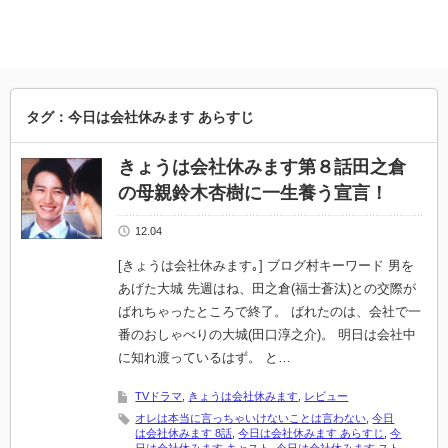
タグ：今日は会社休みます あらすじ
きょうは会社休みます第８話田之倉
の母親鈴木杏樹に一生養う宣言！
12.04
[きょうは会社休みます｡] ブログ村キーワード 男を
あげた大城 先週はね、田之倉(福士蒼汰)との交際が
ばれちゃったところで終了。 ばれたのは、会社で一
番のおしゃべりの大城(田口淳之介)。 明日は会社中
に知れ渡っているはず。 と…
TVドラマ
,
きょうは会社休みます
,
レビュー
オレは本当に言っちゃいけないことは言わない
,
今日
は会社休みます 8話
,
今日は会社休みます あらすじ
,
今