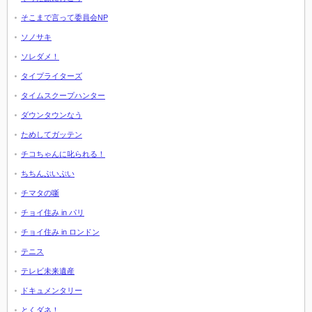
そこまで言って委員会NP
ソノサキ
ソレダメ！
タイプライターズ
タイムスクープハンター
ダウンタウンなう
ためしてガッテン
チコちゃんに叱られる！
ちちんぷいぷい
チマタの噺
チョイ住み in パリ
チョイ住み in ロンドン
テニス
テレビ未来遺産
ドキュメンタリー
とくダネ！