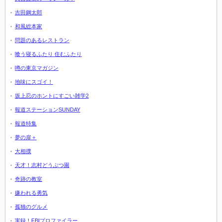
吉田鋼太郎
和風総本家
問題のあるレストラン
喰う寝るふたり 住むふたり
噂の東京マガジン
地味にスゴイ！
坂上忍のホントにすごい雑学2
報道ステーションSUNDAY
報道特集
夢の扉＋
大相撲
天才！志村どうぶつ園
奇跡の教室
嫌われる勇気
孤独のグルメ
実録！FBIプロファイラー