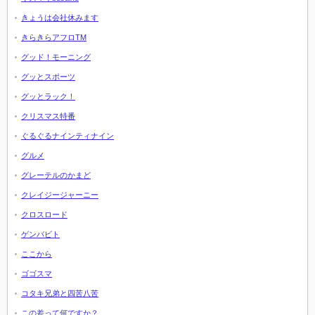
きょうは会社休みます
きらきらアフロTM
グッド！モーニング
グッとスポーツ
グッとラック！
クリスマス特番
ぐるぐるナインティナイン
グルメ
グレーテルのかまど
クレイジージャーニー
クロスロード
ゲンバビト
ここから
ゴゴスマ
コタキ兄弟と四苦八苦
この差って何ですか？