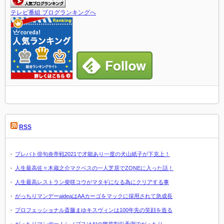
テレビ番組 ブログランキングへ
RSS
プレバト俳句炎帝戦2021で才能あり一度の犬山紙子が下克上！
人生最高佐々木蔵之介マクベスの一人芝居でZONEに入った話！
人生最高レストラン柴咲コウがマタギになる為にクリアする事
がっちりマンデーaideaはAAカーゴをマックに採用されて急成長
プロフェッショナル斎藤まゆキスヴィンは100年先の笑顔を造る