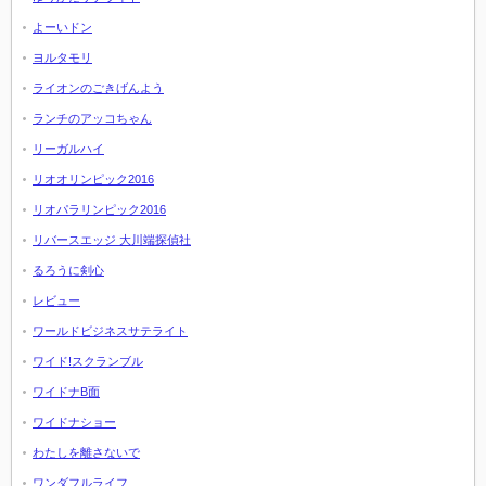
よーいドン
ヨルタモリ
ライオンのごきげんよう
ランチのアッコちゃん
リーガルハイ
リオオリンピック2016
リオパラリンピック2016
リバースエッジ 大川端探偵社
るろうに剣心
レビュー
ワールドビジネスサテライト
ワイド!スクランブル
ワイドナB面
ワイドナショー
わたしを離さないで
ワンダフルライフ