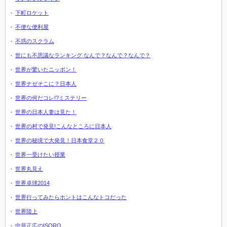
下町ロケット
不便な便利屋
不惑のスクラム
世にも不思議なランキング なんで？なんで？なんで？
世界が驚いたニッポン！
世界ナゼそこに？日本人
世界の何だコレ!?ミステリー
世界の日本人妻は見た！
世界の村で発見!こんなところに日本人
世界の秘境で大発見！日本食堂２０
世界一受けたい授業
世界丸見え
世界卓球2014
世界行ってみたらホントはこんなトコだった
世界陸上
中居正広のISORO